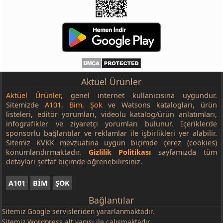
Aktüel Ürünler
Aktüel Ürünler
, genel internet kullanıcısına uygundur.
Sitemizde
A101
,
Bim
,
Şok
ve Watsons katalogları, ürün
listeleri, editör yorumları, videolu katalog/ürün anlatımları,
infografikler ve ziyaretçi yorumları bulunur. İçeriklerde
sponsorlu bağlantılar ve reklamlar ile işbirlikleri yer alabilir.
Sitemiz KVKK mevzuatına uygun biçimde çerez (cookies)
konumlandırmaktadır.
Gizlilik Politikası
sayfamızda tüm
detayları şeffaf biçimde öğrenebilirsiniz.
A101
BİM
ŞOK
Bağlantılar
Sitemiz
Google
servisleriden yararlanmaktadır.
Sitemiz Wordpress alt yapısı ile çalışmaktadır.