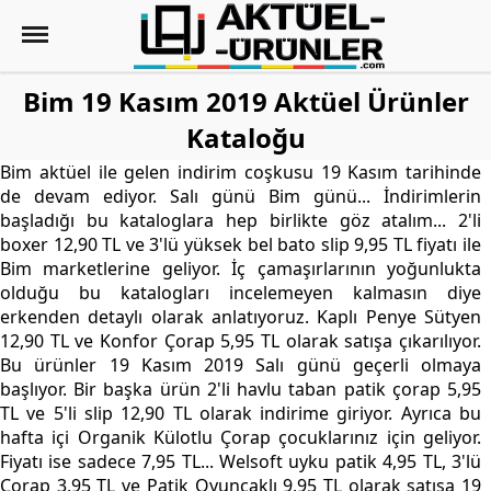
Bim 19 Kasım 2019 Aktüel Ürünler
Kataloğu
Bim aktüel ile gelen indirim coşkusu 19 Kasım tarihinde
de devam ediyor. Salı günü Bim günü... İndirimlerin
başladığı bu kataloglara hep birlikte göz atalım... 2'li
boxer 12,90 TL ve 3'lü yüksek bel bato slip 9,95 TL fiyatı ile
Bim marketlerine geliyor. İç çamaşırlarının yoğunlukta
olduğu bu katalogları incelemeyen kalmasın diye
erkenden detaylı olarak anlatıyoruz. Kaplı Penye Sütyen
12,90 TL ve Konfor Çorap 5,95 TL olarak satışa çıkarılıyor.
Bu ürünler 19 Kasım 2019 Salı günü geçerli olmaya
başlıyor. Bir başka ürün 2'li havlu taban patik çorap 5,95
TL ve 5'li slip 12,90 TL olarak indirime giriyor. Ayrıca bu
hafta içi Organik Külotlu Çorap çocuklarınız için geliyor.
Fiyatı ise sadece 7,95 TL... Welsoft uyku patik 4,95 TL, 3'lü
Çorap 3,95 TL ve Patik Oyuncaklı 9,95 TL olarak satışa 19