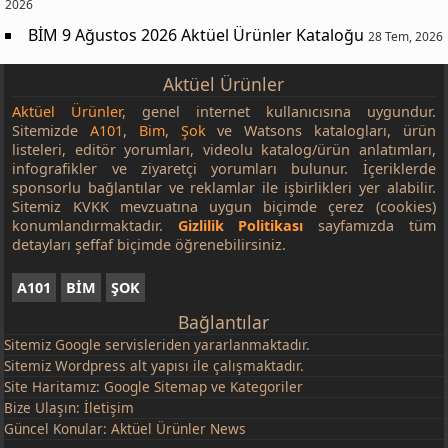
2026
BİM 9 Ağustos 2026 Aktüel Ürünler Kataloğu
28 Tem, 2026
Aktüel Ürünler
Aktüel Ürünler
, genel internet kullanıcısına uygundur.
Sitemizde
A101
,
Bim
,
Şok
ve Watsons katalogları, ürün
listeleri, editör yorumları, videolu katalog/ürün anlatımları,
infografikler ve ziyaretçi yorumları bulunur. İçeriklerde
sponsorlu bağlantılar ve reklamlar ile işbirlikleri yer alabilir.
Sitemiz KVKK mevzuatına uygun biçimde çerez (cookies)
konumlandırmaktadır.
Gizlilik Politikası
sayfamızda tüm
detayları şeffaf biçimde öğrenebilirsiniz.
A101
BİM
ŞOK
Bağlantılar
Sitemiz
Google
servisleriden yararlanmaktadır.
Sitemiz Wordpress alt yapısı ile çalışmaktadır.
Site Haritamız:
Google Sitemap
ve
Kategoriler
Bize Ulaşın:
İletişim
Güncel Konular:
Aktüel Ürünler News