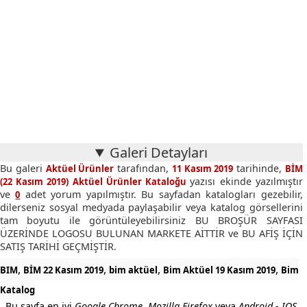
Galeri Detayları
Bu galeri
tarafından,
tarihinde,
Aktüel Ürünler
11 Kasım 2019
BİM
yazısı ekinde yazılmıştır
(22 Kasım 2019) Aktüel Ürünler Kataloğu
ve
adet yorum yapılmıştır. Bu sayfadan katalogları gezebilir,
0
dilerseniz sosyal medyada paylaşabilir veya katalog görsellerini
tam boyutu ile görüntüleyebilirsiniz BU BROŞÜR SAYFASI
ÜZERİNDE LOGOSU BULUNAN MARKETE AİTTİR ve BU AFİŞ İÇİN
SATIŞ TARİHİ GEÇMİŞTİR.
,
,
,
,
BIM
BİM 22 Kasım 2019
bim aktüel
Bim Aktüel 19 Kasım 2019
Bim
Katalog
Bu sayfa en iyi
Google Chrome
,
Mozilla Firefox
veya
Android - IOS