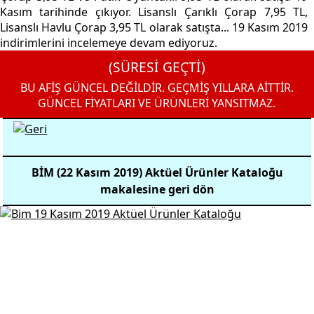
Kasım tarihinde çıkıyor. Lisanslı Çarıklı Çorap 7,95 TL,
Lisanslı Havlu Çorap 3,95 TL olarak satışta... 19 Kasım 2019
indirimlerini incelemeye devam ediyoruz.
(SÜRESİ GEÇTİ)
BU AFİŞ GÜNCEL DEĞİLDİR. GEÇMİŞ YILLARA AİTTİR.
GÜNCEL FİYATLARI VE ÜRÜNLERİ YANSITMAZ.
BİM (22 Kasım 2019) Aktüel Ürünler Kataloğu
makalesine geri dön