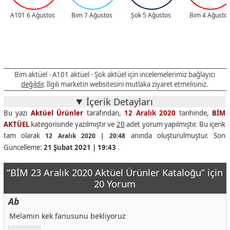
A101 6 Ağustos
Bim 7 Ağustos
Şok 5 Ağustos
Bim 4 Ağusto
Bim aktüel - A101 aktüel - Şok aktüel için incelemelerimiz bağlayıcı
değildir
. İlgili marketin websitesini mutlaka ziyaret etmelisiniz.
İçerik Detayları
Bu yazı
Aktüel Ürünler
tarafından,
12 Aralık 2020
tarihinde,
BİM
AKTÜEL
kategorisinde yazılmıştır ve
20
adet yorum yapılmıştır. Bu içerik
tam olarak
anında oluşturulmuştur. Son
12 Aralık 2020 | 20:48
Güncelleme:
21 Şubat 2021 | 19:43
.
“BİM 23 Aralık 2020 Aktüel Ürünler Kataloğu” için
20 Yorum
Ab
Melamin kek fanusunu bekliyoruz