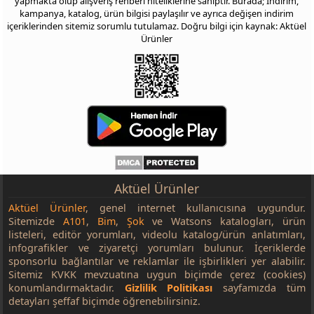
yapmakta olup alışveriş rehberi niteliklerine sahiptir. Burada; İndirim,
kampanya, katalog, ürün bilgisi paylaşılır ve ayrıca değişen indirim
içeriklerinden sitemiz sorumlu tutulamaz. Doğru bilgi için kaynak: Aktüel
Ürünler
Aktüel Ürünler
Aktüel Ürünler
, genel internet kullanıcısına uygundur.
Sitemizde
A101
,
Bim
,
Şok
ve Watsons katalogları, ürün
listeleri, editör yorumları, videolu katalog/ürün anlatımları,
infografikler ve ziyaretçi yorumları bulunur. İçeriklerde
sponsorlu bağlantılar ve reklamlar ile işbirlikleri yer alabilir.
Sitemiz KVKK mevzuatına uygun biçimde çerez (cookies)
konumlandırmaktadır.
Gizlilik Politikası
sayfamızda tüm
detayları şeffaf biçimde öğrenebilirsiniz.