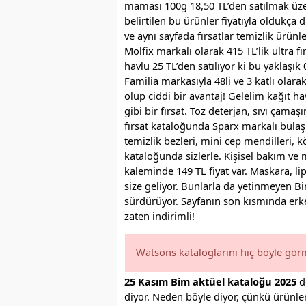
maması 100g 18,50 TL’den satılmak üze
belirtilen bu ürünler fiyatıyla oldukça d
ve aynı sayfada fırsatlar temizlik ürünle
Molfix markalı olarak 415 TL’lik ultra fı
havlu 25 TL’den satılıyor ki bu yaklaşık
Familia markasıyla 48li ve 3 katlı olara
olup ciddi bir avantaj! Gelelim kağıt ha
gibi bir fırsat. Toz deterjan, sıvı çama
fırsat kataloğunda Sparx markalı bulaş
temizlik bezleri, mini cep mendilleri
kataloğunda sizlerle. Kişisel bakım ve
kaleminde 149 TL fiyat var. Maskara, li
size geliyor. Bunlarla da yetinmeyen Bi
sürdürüyor. Sayfanın son kısmında erkek
zaten indirimli!
Watsons kataloglarını hiç böyle gör
25 Kasım Bim aktüel kataloğu 2025
dö
diyor. Neden böyle diyor, çünkü ürünler