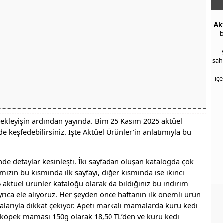
Ak
b
sah
iç
ekleyişin ardından yayında. Bim 25 Kasım 2025 aktüel
e keşfedebilirsiniz. İşte Aktüel Ürünler’in anlatımıyla bu
inde detaylar kesinleşti. İki sayfadan oluşan katalogda çok
mizin bu kısmında ilk sayfayı, diğer kısmında ise ikinci
5
aktüel ürünler kataloğu olarak da bildiğiniz bu indirim
yrıca ele alıyoruz. Her şeyden önce haftanın ilk önemli ürün
arıyla dikkat çekiyor. Apeti markalı mamalarda kuru kedi
 köpek maması 150g olarak 18,50 TL’den ve kuru kedi