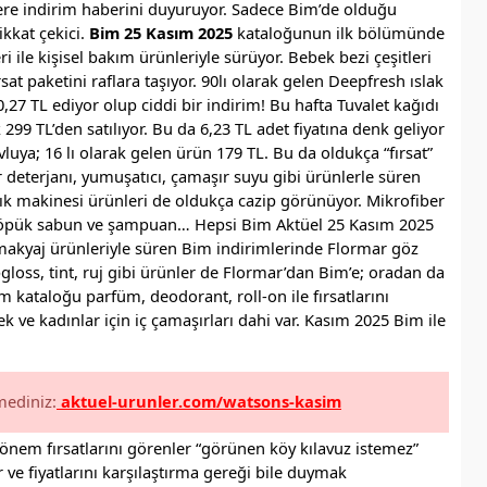
re indirim haberini duyuruyor. Sadece Bim’de olduğu
ikkat çekici.
Bim 25 Kasım 2025
kataloğunun ilk bölümünde
ri ile kişisel bakım ürünleriyle sürüyor. Bebek bezi çeşitleri
rsat paketini raflara taşıyor. 90lı olarak gelen Deepfresh ıslak
 0,27 TL ediyor olup ciddi bir indirim! Bu hafta Tuvalet kağıdı
k 299 TL’den satılıyor. Bu da 6,23 TL adet fiyatına denk geliyor
vluya; 16 lı olarak gelen ürün 179 TL. Bu da oldukça “fırsat”
şır deterjanı, yumuşatıcı, çamaşır suyu gibi ürünlerle süren
ık makinesi ürünleri de oldukça cazip görünüyor. Mikrofiber
, köpük sabun ve şampuan… Hepsi Bim Aktüel 25 Kasım 2025
 makyaj ürünleriyle süren Bim indirimlerinde Flormar göz
pgloss, tint, ruj gibi ürünler de Flormar’dan Bim’e; oradan da
m kataloğu parfüm, deodorant, roll-on ile fırsatlarını
 ve kadınlar için iç çamaşırları dahi var. Kasım 2025 Bim ile
mediniz:
aktuel-urunler.com/watsons-kasim
nem fırsatlarını görenler “görünen köy kılavuz istemez”
 ve fiyatlarını karşılaştırma gereği bile duymak