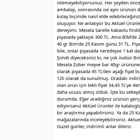
istemeyebiliyorsunuz. Her şeyden önce 
ambalajı, sonrasında ise aynı ürünün di
kolay biçimde nasıl elde edebileceği
oluşuyor. Ne anlatıyor bu Aktüel Ürünler
deneyimi. Mesela Sarelle kakaolu fındı
piyasada yaklaşık 300 TL. Ama BİM’de 2
40 gr Bim’de 25 Kasım günü 31 TL. Piy
bile, onlar piyasada neredeyse 1 kat da
Şimdi diyeceksiniz ki; ne çok övdün Bim
Mesela Züber meyve bar 40gr ürününe 
olarak piyasada 45 TL’den aşağı fiyat 
12li olarak da sunulmuş. Oradaki indiri
olan ürün için tekli fiyat 34,45 TL’ye de
daha ucuzu almış olduk. İşte bu sebepl
durumda. Eğer aradığınız ürünün gerç
ediyorsanız Aktüel Ürünler ile katalogla
bir araştırma yapabilirsiniz. Ya da 25 
mağazalarında inceleyebilirsiniz. Aktuel
Güzel günler, indirimli anlar dileriz.