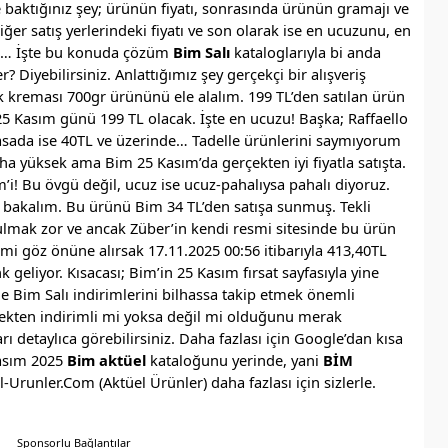
baktığınız şey; ürünün fiyatı, sonrasında ürünün gramajı ve
ğer satış yerlerindeki fiyatı ve son olarak ise en ucuzunu, en
niz… İşte bu konuda çözüm
Bim Salı
kataloglarıyla bi anda
? Diyebilirsiniz. Anlattığımız şey gerçekçi bir alışveriş
k kreması 700gr ürününü ele alalım. 199 TL’den satılan ürün
5 Kasım günü 199 TL olacak. İşte en ucuzu! Başka; Raffaello
asada ise 40TL ve üzerinde… Tadelle ürünlerini saymıyorum
ha yüksek ama Bim 25 Kasım’da gerçekten iyi fiyatla satışta.
’i! Bu övgü değil, ucuz ise ucuz-pahalıysa pahalı diyoruz.
bakalım. Bu ürünü Bim 34 TL’den satışa sunmuş. Tekli
bulmak zor ve ancak Züber’in kendi resmi sitesinde bu ürün
mi göz önüne alırsak 17.11.2025 00:56 itibarıyla 413,40TL
nk geliyor. Kısacası; Bim’in 25 Kasım fırsat sayfasıyla yine
e Bim Salı indirimlerini bilhassa takip etmek önemli
ekten indirimli mi yoksa değil mi olduğunu merak
rı detaylıca görebilirsiniz. Daha fazlası için Google’dan kısa
Kasım 2025
Bim aktüel
kataloğunu yerinde, yani
BİM
-Urunler.Com (Aktüel Ürünler) daha fazlası için sizlerle.
Sponsorlu Bağlantılar