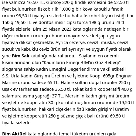
ise yalnızca 16,50 TL. Gürsoy 320 g fındık ezmesini de 52,50 tl
fiyat bulunurken fiskobirlik 1.000 g bir kova kabuklu fındık
ürünü 98,50 tl fiyatıyla sizlerle bu hafta fiskobirlik yarı fıstığı bar
150 g 19,50 TL ve doritos mısır cipsi turca 198 g ürünü 23 tl
fiyatla sizlerle. Bim 25 Nisan 2023 kataloglarında netleşen bir
diğer indirimli ürün grubunda mayonez ve ketçap uygun
fiyatıyla dikkat çekmekte. Ayrıca cezerye, cevizli muska, cevizli
sucuk ve kabuklu ceviz ürünleri ayrı ayrı ve uygun fiyatlı olarak
yine
Bim Salı
kataloğunda raflarda… Sayfanın en önemli
kısımlarından olan “Kadınların Emeği BİM’in Göz Bebeği”
sloganına sahip Kadın Emeğini Değerlendirme Vakfı etiketli
S.S. Urla Kadın Girişimi Üretim ve İşletme Koop. 605gr Enginar
Marine ürünü sadece 65 TL. Hatice sultan doğal ürünler 250 g
uşak ev tarhanası sadece 35,50 tl. Tokat kadın kooperatifi 400 g
salamura asma yaprağı 37 TL. Mersin’in kadın girişimi üretim
ve işletme kooperatifi 30 g kurutulmuş limon ürününde 19,50 tl
fiyat bulunurken, hakkari çiçeklerin özü kadın girişimi üretim
ve işletme kooperatifi 250 g süzme çiçek balı ürünü 69,50 tl
fiyatla sizlerle.
Bim Aktüel
kataloglarında temel tüketim ürünleri gıda