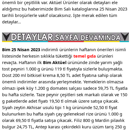
önemli bir çeşitlilik var. Aktüel Ürünler olarak detayları ele
aldığımız bu haberimizde Bim Salı kataloglarına 25 Nisan 2023
tarihli broşürlerle vakıf olacaksınız. İşte merak edilen tüm
detaylar…
Bim 25 Nisan 2023
indirimli ürünlerin haftanın önerileri isimli
listesinde herkesin sıklıkla tükettiği
temel gıda
ürünleri
revaçta. Haftanın ilk
Bim Aktüel
ürününde zinde yarım yağlı
tost peyniri 1.000 g ürünü 119 tl fiyatıyla sizlerle buluşmakta.
Dost 200 ml bitkisel krema 8,50 TL adet fiyatına sahip olarak
önemli indirimler arasında yerleşmekte. Yemeklerin olmazsa
olmazı ipek köy 1.200 g domates salçası sadece 59,75 TL fiyatla
bu hafta sizlerle. Taze peynir çeşitleri sek markalı olarak ve 150
g paketlerde adet fiyatı 19,50 tl olmak üzere satışa çıkacak.
Siyah zeytin Akhisar usulü tipi 1 kg ürününde 52,50 tl fiyat
bulunurken bu hafta siyah çay geleneksel rize ürünü 1.000 g
olarak 69,50 tl fiyatla satışa çıkacak. Filiz 800 g Mardin pilavlık
bulgur 24,75 TL, Antep karası çekirdekli kuru üzüm tariş 250 g