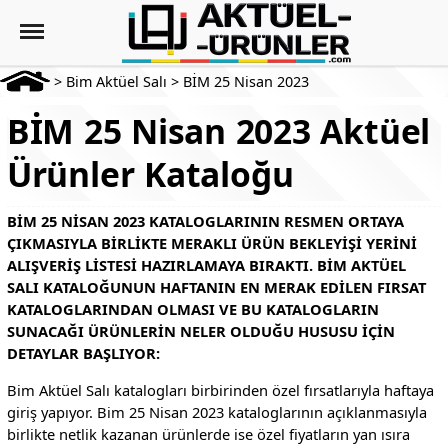
>
Bim Aktüel Salı
>
BİM 25 Nisan 2023
BİM 25 Nisan 2023 Aktüel
Ürünler Kataloğu
BIM 25 NISAN 2023 KATALOGLARININ RESMEN ORTAYA
ÇIKMASIYLA BIRLIKTE MERAKLI ÜRÜN BEKLEYIŞI YERINI
ALIŞVERIŞ LISTESI HAZIRLAMAYA BIRAKTI. BIM AKTÜEL
SALI KATALOĞUNUN HAFTANIN EN MERAK EDILEN FIRSAT
KATALOGLARINDAN OLMASI VE BU KATALOGLARIN
SUNACAĞI ÜRÜNLERIN NELER OLDUĞU HUSUSU IÇIN
DETAYLAR BAŞLIYOR:
Bim Aktüel Salı katalogları birbirinden özel fırsatlarıyla haftaya
giriş yapıyor. Bim 25 Nisan 2023 kataloglarının açıklanmasıyla
birlikte netlik kazanan ürünlerde ise özel fiyatların yan ısıra