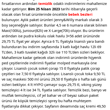
fırsatlarının ardından
temizlik
odaklı indirimlerini mahallenize
kadar getiriyor.
Bim 25 Nisan 2023
tarihi itibarıyla geçerli
olacak olan fırsat ürünlerinde öncelikle
bebek bezleri
bulunuyor. Aylık paket ürünleri Jenny&Willy markalı olarak 3
boy seçeneğiyle satılıyor. Bunlar 4,5 ve 6 numara olarak bilinen
Maxi(100lü), Juniour(82li) ve X-Large(70li) oluyor. Bu ürünlerin
ardından ise pudra kokulu ıslak havlu 3×56 adet ürününde
29,75 TL fiyat yer alıyor. Ayrıca 6 TL fiyatıyla lisanslı yara bandı
bulunduran bu indirim sayfasında 3 katlı kağıt havlu 12li 69
TL’den, 3 katlı tuvalet kağıdı 32li ise 110 TL’den sizleri bekliyor.
Mahallenize kadar gelecek olan indirimli ürünlerde hijyenik
ped çeşitlerinde indirimli fiyatlar molped markasıyla öne
çıkıyor. Lisanslı çocuk soket çorap 15 tl fiyatıyla patik çorap
çeşitleri ise 7,50 tl fiyatıyla satılıyor. Lisanslı çocuk toka 9,50 TL
ve saç maskesi 500 ml ürünü 29,50 tl fiyatıyla o hafta salı günü
sizleri bekliyor. 4 lt HYPO çamaşır suyu 29,75 tl, viking yüzey
temizleyici 4 lt ise 34 TL fiyatla satılıyor. Temizlik bezi, banyo ve
mutfak temizleyicisi, cif jel bahar ve cif beyaz sabun paket
ürünü ile köpük temizleyici sprey bu hafta muhteşem
fiyatlarıyla dikkat çekiyor. Sayfanın devamında saç kremi 49,50