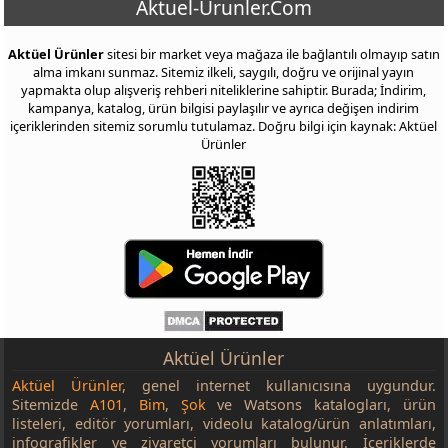
Aktuel-Urunler.Com
Aktüel Ürünler
sitesi bir market veya mağaza ile bağlantılı olmayıp satın
alma imkanı sunmaz. Sitemiz ilkeli, saygılı, doğru ve orijinal yayın
yapmakta olup alışveriş rehberi niteliklerine sahiptir. Burada; İndirim,
kampanya, katalog, ürün bilgisi paylaşılır ve ayrıca değişen indirim
içeriklerinden sitemiz sorumlu tutulamaz. Doğru bilgi için kaynak: Aktüel
Ürünler
Aktüel Ürünler
Aktüel Ürünler
, genel internet kullanıcısına uygundur.
Sitemizde
A101
,
Bim
,
Şok
ve Watsons katalogları, ürün
listeleri, editör yorumları, videolu katalog/ürün anlatımları,
infografikler ve ziyaretçi yorumları bulunur. İçeriklerde