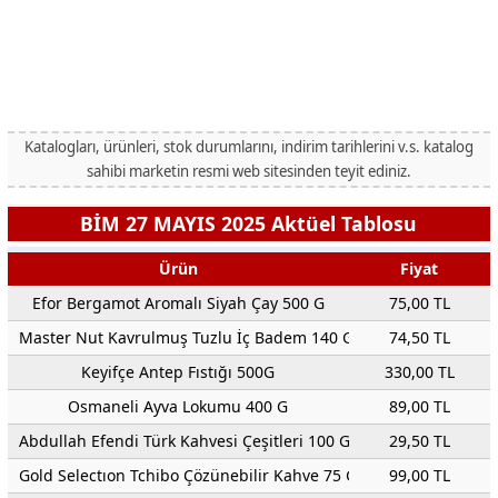
Katalogları, ürünleri, stok durumlarını, indirim tarihlerini v.s. katalog
sahibi marketin resmi web sitesinden teyit ediniz.
BİM 27 MAYIS 2025 Aktüel Tablosu
Ürün
Fiyat
Efor Bergamot Aromalı Siyah Çay 500 G
75,00 TL
Master Nut Kavrulmuş Tuzlu İç Badem 140 G
74,50 TL
Keyifçe Antep Fıstığı 500G
330,00 TL
Osmaneli Ayva Lokumu 400 G
89,00 TL
Abdullah Efendi Türk Kahvesi Çeşitleri 100 G
29,50 TL
Gold Selectıon Tchibo Çözünebilir Kahve 75 G
99,00 TL