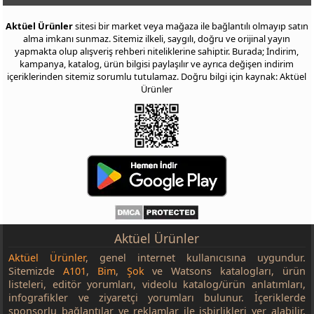
Aktüel Ürünler
sitesi bir market veya mağaza ile bağlantılı olmayıp satın
alma imkanı sunmaz. Sitemiz ilkeli, saygılı, doğru ve orijinal yayın
yapmakta olup alışveriş rehberi niteliklerine sahiptir. Burada; İndirim,
kampanya, katalog, ürün bilgisi paylaşılır ve ayrıca değişen indirim
içeriklerinden sitemiz sorumlu tutulamaz. Doğru bilgi için kaynak: Aktüel
Ürünler
Aktüel Ürünler
Aktüel Ürünler
, genel internet kullanıcısına uygundur.
Sitemizde
A101
,
Bim
,
Şok
ve Watsons katalogları, ürün
listeleri, editör yorumları, videolu katalog/ürün anlatımları,
infografikler ve ziyaretçi yorumları bulunur. İçeriklerde
sponsorlu bağlantılar ve reklamlar ile işbirlikleri yer alabilir.