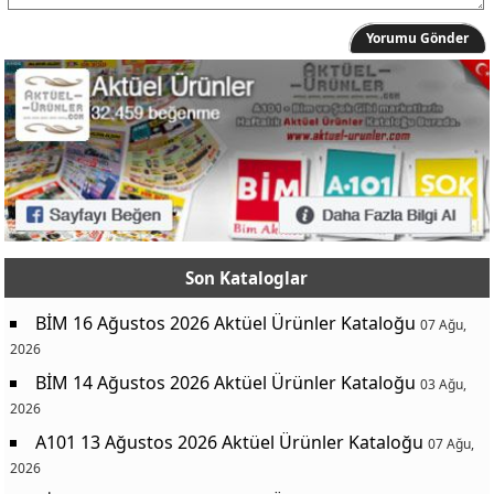
Casilli Seamless Lazer Bato Slip Kadın
169,00 TL
Yorumu Gönder
Casilli Seamless Lazer Kesim Brezilian Slip Kadın
119,00 TL
Casilli Seamless Boxer Erkek
159,00 TL
Comfort Family Patik Çorap Nope Desen Kadın-Erkek
19,50 TL
Comfort Family Patik Çorap Erkek
99,50 TL
Comfort Family Patik Çorap Kadın
97,50 TL
Vera Bambu Babet Çorap Erkek
20,50 TL
Vera Babet Çorap Kadın
19,50 TL
Son Kataloglar
Naturalove Silikon Göğüs Ucu Gizleyici
59,00 TL
BİM 16 Ağustos 2026 Aktüel Ürünler Kataloğu
07 Ağu,
2026
BİM 14 Ağustos 2026 Aktüel Ürünler Kataloğu
03 Ağu,
2026
A101 13 Ağustos 2026 Aktüel Ürünler Kataloğu
07 Ağu,
2026