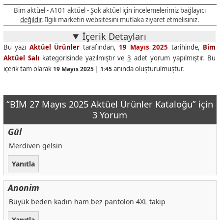
Bim aktüel - A101 aktüel - Şok aktüel için incelemelerimiz bağlayıcı
Luppo Bitter Çikolata Kaplamalı Portakallı Sandviç Kek 182 G
47,50 TL
değildir
. İlgili marketin websitesini mutlaka ziyaret etmelisiniz.
Ruffles Flamin’ Hot Patates Cipsi 125 G
37,50 TL
İçerik Detayları
Bebeto Karışık Meyve Aromalı Yumuşak Şeker 400 G
67,50 TL
Bu yazı
Aktüel Ürünler
tarafından,
19 Mayıs 2025
tarihinde,
Bim
Aktüel Salı
kategorisinde yazılmıştır ve
3
adet yorum yapılmıştır. Bu
Biscolata Starz Sütlü Çikolata Kaplamalı Bisküvi 81 G
19,00 TL
içerik tam olarak
anında oluşturulmuştur.
19 Mayıs 2025 | 1:45
Wafino Fındık Kremalı Kornet 8X10 G
49,00 TL
Eti Karam 3’Lü 3X50 G
55,00 TL
“BİM 27 Mayıs 2025 Aktüel Ürünler Kataloğu” için
Dost %20 Yağlı Bitkisel Krema 200 Ml
15,00 TL
3 Yorum
Patito 200 G Patates Cipsi Çeşitleri
35,00 TL
Gül
Ülker Cocostar Sütlü Çikolata Kaplı Hindistan Cevizli Bisküvi 7X2
37,50 TL
Merdiven gelsin
Peros Toz Deterjan 12 Kg
329,00 TL
Yanıtla
Solo Bambu Tuvalet Kağıdı
289,00 TL
Molfix Ultra Fırsat Paketi
329,00 TL
Anonim
Solo Bambu Kağıt Havlu Solo Bambu
169,00 TL
Büyük beden kadın ham bez pantolon 4XL takip
Dev Havlu Familia 1=3 Rulo • 3 Katlı
39,00 TL
Yanıtla