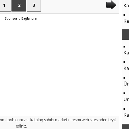
1
2
3
Ka
Sponsorlu Bağlantılar
Ka
Ka
Ka
Ür
Ür
Ka
irim tarihlerini v.s. katalog sahibi marketin resmi web sitesinden teyit
ediniz.