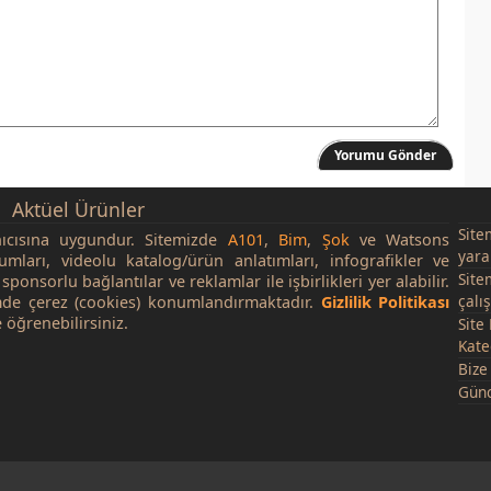
Yorumu Gönder
Aktüel Ürünler
Site
nıcısına uygundur. Sitemizde
A101
,
Bim
,
Şok
ve Watsons
yara
rumları, videolu katalog/ürün anlatımları, infografikler ve
Site
sponsorlu bağlantılar ve reklamlar ile işbirlikleri yer alabilir.
çalı
de çerez (cookies) konumlandırmaktadır.
Gizlilik Politikası
 öğrenebilirsiniz.
Site
Kate
Bize
Günc