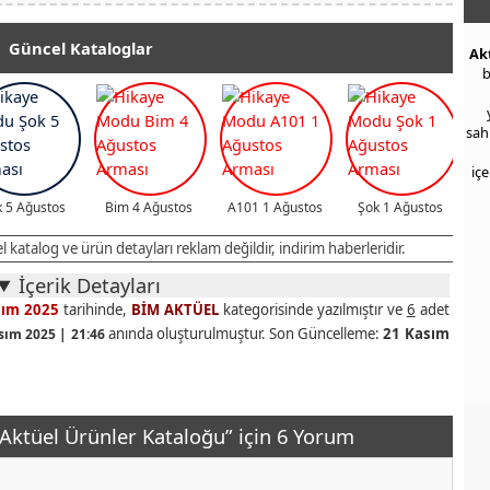
Güncel Kataloglar
Ak
b
sah
iç
 5 Ağustos
Bim 4 Ağustos
A101 1 Ağustos
Şok 1 Ağustos
katalog ve ürün detayları reklam değildir, indirim haberleridir.
İçerik Detayları
sım 2025
tarihinde,
BİM AKTÜEL
kategorisinde yazılmıştır ve
6
adet
anında oluşturulmuştur. Son Güncelleme:
21 Kasım
sım 2025 | 21:46
Aktüel Ürünler Kataloğu” için 6 Yorum