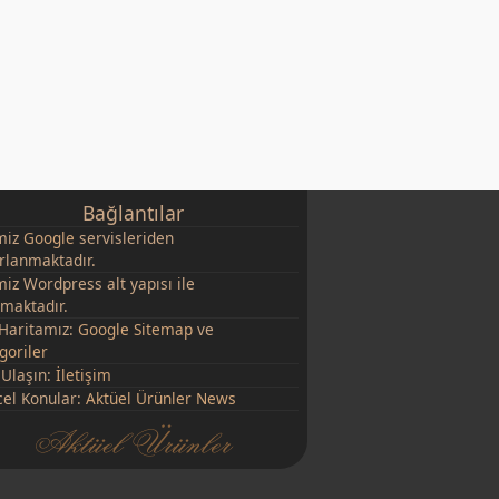
Bağlantılar
miz
Google
servisleriden
rlanmaktadır.
miz Wordpress alt yapısı ile
şmaktadır.
 Haritamız:
Google Sitemap
ve
goriler
 Ulaşın:
İletişim
el Konular:
Aktüel Ürünler News