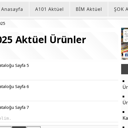
Anasayfa
A101 Aktüel
BİM Aktüel
ŞOK A
025
25 Aktüel Ürünler
Ür
Ür
Ka
elim.