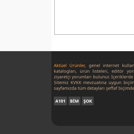
Aktüel Ürünler
, genel internet kulla
katalogları, ürün listeleri, editör yo
ziyaretçi yorumları bulunur. İçeriklerde 
Sitemiz KVKK mevzuatına uygun biçim
sayfamızda tüm detayları şeffaf biçimde
A101
BİM
ŞOK