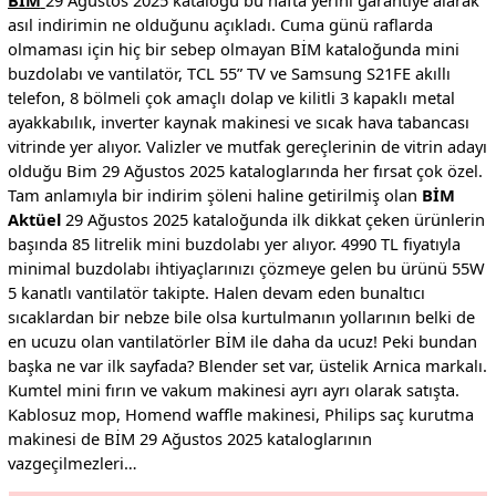
BİM
29 Ağustos 2025 kataloğu bu hafta yerini garantiye alarak
asıl indirimin ne olduğunu açıkladı. Cuma günü raflarda
olmaması için hiç bir sebep olmayan BİM kataloğunda mini
buzdolabı ve vantilatör, TCL 55” TV ve Samsung S21FE akıllı
telefon, 8 bölmeli çok amaçlı dolap ve kilitli 3 kapaklı metal
ayakkabılık, inverter kaynak makinesi ve sıcak hava tabancası
vitrinde yer alıyor. Valizler ve mutfak gereçlerinin de vitrin adayı
olduğu Bim 29 Ağustos 2025 kataloglarında her fırsat çok özel.
Tam anlamıyla bir indirim şöleni haline getirilmiş olan
BİM
Aktüel
29 Ağustos 2025 kataloğunda ilk dikkat çeken ürünlerin
başında 85 litrelik mini buzdolabı yer alıyor. 4990 TL fiyatıyla
minimal buzdolabı ihtiyaçlarınızı çözmeye gelen bu ürünü 55W
5 kanatlı vantilatör takipte. Halen devam eden bunaltıcı
sıcaklardan bir nebze bile olsa kurtulmanın yollarının belki de
en ucuzu olan vantilatörler BİM ile daha da ucuz! Peki bundan
başka ne var ilk sayfada? Blender set var, üstelik Arnica markalı.
Kumtel mini fırın ve vakum makinesi ayrı ayrı olarak satışta.
Kablosuz mop, Homend waffle makinesi, Philips saç kurutma
makinesi de BİM 29 Ağustos 2025 kataloglarının
vazgeçilmezleri…