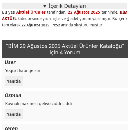
Somun Adaptör Seti
109 ₺
İçerik Detayları
Temassız Faz Kontrol Elektrik Kaçak Akım Kalemi
119 ₺
Bu yazı
Aktüel Ürünler
tarafından,
22 Ağustos 2025
tarihinde,
BİM
AKTÜEL
kategorisinde yazılmıştır ve
Mini Kolastar Testeresi
4
adet yorum yapılmıştır. Bu içerik
199 ₺
tam olarak
anında oluşturulmuştur.
22 Ağustos 2025 | 1:52
Zımba Tabancası
499 ₺
Matkap Uç Seti
269 ₺
“BİM 29 Ağustos 2025 Aktüel Ürünler Kataloğu”
Aktuel-urunler.com kaynak link
00 ₺
için 4 Yorum
Freze Matkap Uç Seti
109 ₺
User
Mıknatıslı Mini Su Terazisi
99 ₺
Yoğurt kabı gelsin
Alüminyum Su Terazisi 40 cm
169 ₺
Yanıtla
Akrilik Sprey Boya 400ml/320g
99 ₺
Gravür Taşlama Seti
1.290 ₺
Osman
Panç Set
175 ₺
Kaynak makinesi geliyo ciddi ciddi
Lehim Kalemi 230v 40w 50hz
345 ₺
Yanıtla
Mutfak Lavabo Musluk Ucu
149 ₺
3 Fonksiyonlu Batarya Ucu
75 ₺
ceren