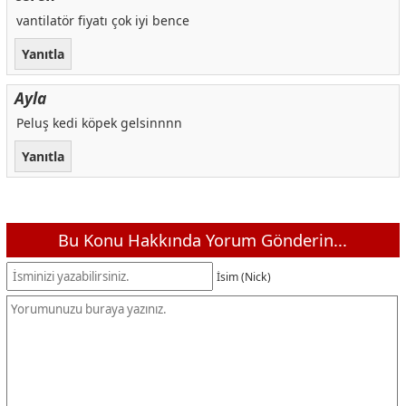
Pervaneli Duş Başlığı Set 5 Fonksiyonlu
169 ₺
vantilatör fiyatı çok iyi bence
2 Fonksiyonlu Musluk Ucu Perlatör
65 ₺
Yanıtla
Evye Borusu
195 ₺
Ayla
2 Fonksiyonlu Batarya Uc
95 ₺
Peluş kedi köpek gelsinnnn
2 Fonksiyonlu 720 Derece Dönen Musluk Ucu
65 ₺
Yanıtla
Cilali Oto Şampuanı 1 LT
50 ₺
Koltuk Ve Halı Temizleyici 500 ML
45 ₺
Motor Ağır Yağ - Kir Temizleyici 500 ML
45 ₺
Bu Konu Hakkında Yorum Gönderin...
Jant Temizleyici 500 ML
45 ₺
Lastik Temizleyici 500 ML
45 ₺
İsim (Nick)
Genel Temizleyici 500 ML
45 ₺
Deri Koltuk Temizleyici 500ML
45 ₺
Hızlı Cila 500 ML
45 ₺
Torpido Parlatıcı 500 ML
45 ₺