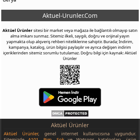
Yumurta Saklama Kabı 15’li
55 ₺
Bardaklı Sürahi Seti
99 ₺
Aktuel-Urunler.Com
Antik Kase Seti 3’lü ~1,5 ~2,7 ~5 L
139 ₺
Aktüel Ürünler
sitesi bir market veya mağaza ile bağlantılı olmayıp satın
Okyanus Home Süzgeç Çeşitleri
35 ₺
alma imkanı sunmaz. Sitemiz ilkeli, saygılı, doğru ve orijinal yayın
Spatula Maşa
39 ₺
yapmakta olup alışveriş rehberi niteliklerine sahiptir. Burada; İndirim,
kampanya, katalog, ürün bilgisi paylaşılır ve ayrıca değişen indirim
Pipetli Bardak ~600 ml
35 ₺
içeriklerinden sitemiz sorumlu tutulamaz. Doğru bilgi için kaynak: Aktüel
Ürünler
Lisanslı Beslenme Kabı
69 ₺
Lisanslı Matara
119 ₺
KİLİTLİ SAKLAMA KABI
65 ₺
KİLİTLİ SAKLAMA KABI
69 ₺
KİLİTLİ SAKLAMA KABI
99 ₺
KİLİTLİ SAKLAMA KABI
89 ₺
KİLİTLİ SAKLAMA KABI
119 ₺
Aktüel Ürünler
Vega Kase ~ 215 cc
22,50 ₺
Aktüel Ürünler
, genel internet kullanıcısına uygundur.
Boncuk Kenarlı Kase
219 ₺
Sitemizde
A101
,
Bim
,
Şok
ve Watsons katalogları, ürün