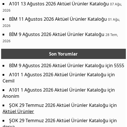
A101 13 Ağustos 2026 Aktüel Ürünler Kataloğu
07 Ağu,
Araç Şarjı Usb+Type C , Hızlı PBS134
169 ₺
2026
Tablet Telefon Standı PBS140
129 ₺
BİM 11 Ağustos 2026 Aktüel Ürünler Kataloğu
01 Ağu,
Araç Tutucu Mıknatıslı PBS141
129 ₺
2026
Işıklı Tripod PBS142
275 ₺
BİM 9 Ağustos 2026 Aktüel Ürünler Kataloğu
28 Tem,
2026
Kablolu Kulakiçi Kulaklık Lightning PBS226
109 ₺
Kablolu Kulakiçi Kulaklık Type-C PBS227
109 ₺
Son Yorumlar
Şarj Kablosu Type C Lightning PBS420
85 ₺
BİM 9 Ağustos 2026 Aktüel Ürünler Kataloğu
için
5555
Şarj Kablosu Type C 65w PBS421
85 ₺
A101 1 Ağustos 2026 Aktüel Ürünler Kataloğu
için
Şarj Kablosu IOS PBS418
85 ₺
Cemil
Mini Robot Aydınlatmalı LR 44 Pil
99 ₺
A101 1 Ağustos 2026 Aktüel Ürünler Kataloğu
için
Şarj Kablosu Type C PBS419
85 ₺
Anonim
8 Bölmeli Çok Amaçlı Dolap
1.890 ₺
ŞOK 29 Temmuz 2026 Aktüel Ürünler Kataloğu
için
Aktüel Ürünler
Kilitli 3 Kapaklı Metal Ayakkabılık
1.890 ₺
ŞOK 29 Temmuz 2026 Aktüel Ürünler Kataloğu
için
Kapaklı Leğen ~10 L
109 ₺
derya