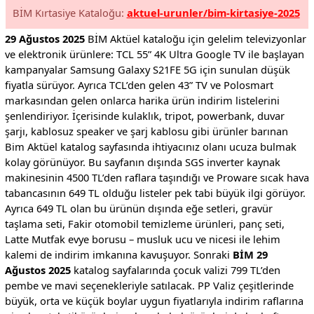
BİM Kırtasiye Kataloğu:
aktuel-urunler/bim-kirtasiye-2025
29 Ağustos 2025
BİM Aktüel kataloğu için gelelim televizyonlar
ve elektronik ürünlere: TCL 55” 4K Ultra Google TV ile başlayan
kampanyalar Samsung Galaxy S21FE 5G için sunulan düşük
fiyatla sürüyor. Ayrıca TCL’den gelen 43” TV ve Polosmart
markasından gelen onlarca harika ürün indirim listelerini
şenlendiriyor. İçerisinde kulaklık, tripot, powerbank, duvar
şarjı, kablosuz speaker ve şarj kablosu gibi ürünler barınan
Bim Aktüel katalog sayfasında ihtiyacınız olanı ucuza bulmak
kolay görünüyor. Bu sayfanın dışında SGS inverter kaynak
makinesinin 4500 TL’den raflara taşındığı ve Proware sıcak hava
tabancasının 649 TL olduğu listeler pek tabi büyük ilgi görüyor.
Ayrıca 649 TL olan bu ürünün dışında eğe setleri, gravür
taşlama seti, Fakir otomobil temizleme ürünleri, panç seti,
Latte Mutfak evye borusu – musluk ucu ve nicesi ile lehim
kalemi de indirim imkanına kavuşuyor. Sonraki
BİM 29
Ağustos 2025
katalog sayfalarında çocuk valizi 799 TL’den
pembe ve mavi seçenekleriyle satılacak. PP Valiz çeşitlerinde
büyük, orta ve küçük boylar uygun fiyatlarıyla indirim raflarına