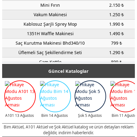
Mini Fırın
2.150 ₺
Vakum Makinesi
1.250 ₺
Kablosuz Şarjli Sprey Mop
1.990 ₺
1351H Waffle Makinesi
1.490 ₺
Saç Kurutma Makinesi Bhd340/10
799 ₺
Üflemeli Saç Şekillendirme Seti
1.290 ₺
Cam Kettle
899 ₺
Güncel Kataloglar
5190 Şarjlı Saç ve Sakal Tıraş Makinesi
349 ₺
Saç Düzleştirici Fırça veya Kıvırıcı
590 ₺
Saç Düzleştirici Üflemeli
1.950 ₺
Lady Shaver Tüm Vücut
449 ₺
İnvertor Kaynak Makinası
4.500 ₺
A101 13 Ağustos
Bim 14 Ağustos
Şok 5 Ağustos
Bim 11 Ağusto
Sıcak Hava Tabancası
649 ₺
Bim Aktüel, A101 Aktüel ve Şok Aktüel katalog ve ürün detayları reklam
Eğe Seti
549 ₺
değildir, indirim haberleridir.