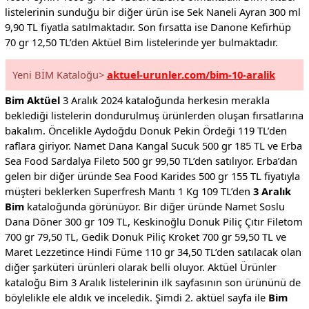
listelerinin sunduğu bir diğer ürün ise Sek Naneli Ayran 300 ml
9,90 TL fiyatla satılmaktadır. Son fırsatta ise Danone Kefirhüp
70 gr 12,50 TL’den Aktüel Bim listelerinde yer bulmaktadır.
Yeni BİM Kataloğu>
aktuel-urunler.com/bim-10-aralik
Bim Aktüel
3 Aralık 2024 kataloğunda herkesin merakla
beklediği listelerin dondurulmuş ürünlerden oluşan fırsatlarına
bakalım. Öncelikle Aydoğdu Donuk Pekin Ördeği 119 TL’den
raflara giriyor. Namet Dana Kangal Sucuk 500 gr 185 TL ve Erba
Sea Food Sardalya Fileto 500 gr 99,50 TL’den satılıyor. Erba’dan
gelen bir diğer üründe Sea Food Karides 500 gr 155 TL fiyatıyla
müşteri beklerken Superfresh Mantı 1 Kg 109 TL’den
3 Aralık
Bim
kataloğunda görünüyor. Bir diğer üründe Namet Soslu
Dana Döner 300 gr 109 TL, Keskinoğlu Donuk Piliç Çıtır Filetom
700 gr 79,50 TL, Gedik Donuk Piliç Kroket 700 gr 59,50 TL ve
Maret Lezzetince Hindi Füme 110 gr 34,50 TL’den satılacak olan
diğer şarküteri ürünleri olarak belli oluyor. Aktüel Ürünler
kataloğu Bim 3 Aralık listelerinin ilk sayfasının son ürününü de
böylelikle ele aldık ve inceledik. Şimdi 2. aktüel sayfa ile
Bim