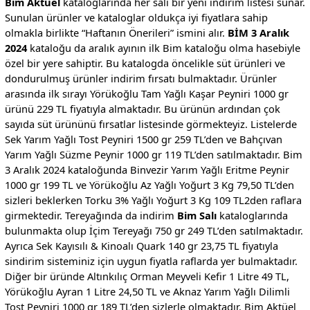
Bim Aktüel
kataloglarında her salı bir yeni indirim listesi sunar.
Sunulan ürünler ve kataloglar oldukça iyi fiyatlara sahip
olmakla birlikte “Haftanın Önerileri” ismini alır.
BİM 3 Aralık
2024
kataloğu da aralık ayının ilk Bim kataloğu olma hasebiyle
özel bir yere sahiptir. Bu katalogda öncelikle süt ürünleri ve
dondurulmuş ürünler indirim fırsatı bulmaktadır. Ürünler
arasında ilk sırayı Yörükoğlu Tam Yağlı Kaşar Peyniri 1000 gr
ürünü 229 TL fiyatıyla almaktadır. Bu ürünün ardından çok
sayıda süt ürününü fırsatlar listesinde görmekteyiz. Listelerde
Sek Yarım Yağlı Tost Peyniri 1500 gr 259 TL’den ve Bahçıvan
Yarım Yağlı Süzme Peynir 1000 gr 119 TL’den satılmaktadır. Bim
3 Aralık 2024 kataloğunda Binvezir Yarım Yağlı Eritme Peynir
1000 gr 199 TL ve Yörükoğlu Az Yağlı Yoğurt 3 Kg 79,50 TL’den
sizleri beklerken Torku 3% Yağlı Yoğurt 3 Kg 109 TL2den raflara
girmektedir. Tereyağında da indirim
Bim Salı
kataloglarında
bulunmakta olup İçim Tereyağı 750 gr 249 TL’den satılmaktadır.
Ayrıca Sek Kayısılı & Kinoalı Quark 140 gr 23,75 TL fiyatıyla
sindirim sisteminiz için uygun fiyatla raflarda yer bulmaktadır.
Diğer bir üründe Altınkılıç Orman Meyveli Kefir 1 Litre 49 TL,
Yörükoğlu Ayran 1 Litre 24,50 TL ve Aknaz Yarım Yağlı Dilimli
Tost Peyniri 1000 gr 189 TL’den sizlerle olmaktadır. Bim Aktüel