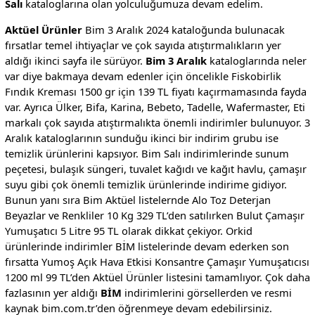
Salı
kataloglarına olan yolculuğumuza devam edelim.
Aktüel Ürünler
Bim 3 Aralık 2024 kataloğunda bulunacak
fırsatlar temel ihtiyaçlar ve çok sayıda atıştırmalıkların yer
aldığı ikinci sayfa ile sürüyor.
Bim 3 Aralık
kataloglarında neler
var diye bakmaya devam edenler için öncelikle Fiskobirlik
Fındık Kreması 1500 gr için 139 TL fiyatı kaçırmamasında fayda
var. Ayrıca Ülker, Bifa, Karina, Bebeto, Tadelle, Wafermaster, Eti
markalı çok sayıda atıştırmalıkta önemli indirimler bulunuyor. 3
Aralık kataloglarının sunduğu ikinci bir indirim grubu ise
temizlik ürünlerini kapsıyor. Bim Salı indirimlerinde sunum
peçetesi, bulaşık süngeri, tuvalet kağıdı ve kağıt havlu, çamaşır
suyu gibi çok önemli temizlik ürünlerinde indirime gidiyor.
Bunun yanı sıra Bim Aktüel listelernde Alo Toz Deterjan
Beyazlar ve Renkliler 10 Kg 329 TL’den satılırken Bulut Çamaşır
Yumuşatıcı 5 Litre 95 TL olarak dikkat çekiyor. Orkid
ürünlerinde indirimler BİM listelerinde devam ederken son
fırsatta Yumoş Açık Hava Etkisi Konsantre Çamaşır Yumuşatıcısı
1200 ml 99 TL’den Aktüel Ürünler listesini tamamlıyor. Çok daha
fazlasının yer aldığı
BİM
indirimlerini görsellerden ve resmi
kaynak bim.com.tr’den öğrenmeye devam edebilirsiniz.