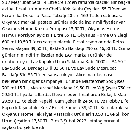
Su / Meşrubat Sebili 4 Litre 59 TL’den raflarda olacak. Bir başka
aktüel fırsat ürününde Chef’s Kek Kalıbı Çeşitleri 55 TL’den ve
Keramika Dekorlu Pasta Tabağı 20 cm 169 TL’den satılacak.
Okyanus markalı pastacı ürünlerinde de indirimli fiyatlar var.
Okyanus Home Krema Pompası 15,50 TL, Okyanus Home
Hamur Porsiyonlayıcısı 1 Litre 55 TL, Okyanus Home Un Eleği
600 ml 19,50 TL’den satışta olacak. Fırsat reyonlarında Retro
Servis Maşası 39,50 TL, Rakle Su Bardağı 290 cc 16,50 TL. Cuma
günlerinin indirim listelerinde LAV markalı ürünler de
unutulmuyor. Lav Kapaklı Uzun Saklama Kabı 1000 cc 34,50 TL,
Lav Sude Su Bardağı 3’lü 32,50 TL ve Lav Sude Meşrubat
Bardağı 3’lü 35 TL’den satışa çıkıyor. Alıcısına ulaşması
beklenen bir diğer kampanyalı üründe Masterchef Sos Şişesi
700 ml 15 TL, Masterchef Merdane 19,50 TL ve Yağ Şişesi 750 cc
29,50 TL fiyatla raflarda. Devam eden fırsatlarda Bulaşık Matı
29,50 TL, Kelebek Kapaklı Cam Şekerlik 24,50 TL ve Hobby Life
Kapaklı Taşınabilir Kek / Börek Fanusu 39,50 TL. Son olarak ise
Okyanus Home Tek Fiyat Pastacılık Ürünleri 10,50 TL ve Silikon
Ürün Çeşitleri 17,50 TL. Bim 3 Şubat 2023 kataloglarının ilk
sayfası bu şekilde idi.