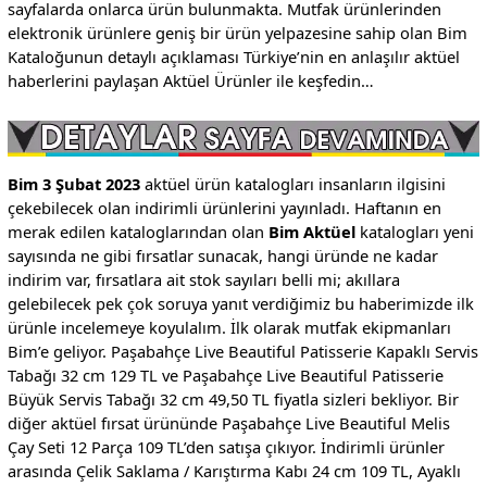
sayfalarda onlarca ürün bulunmakta. Mutfak ürünlerinden
elektronik ürünlere geniş bir ürün yelpazesine sahip olan Bim
Kataloğunun detaylı açıklaması Türkiye’nin en anlaşılır aktüel
haberlerini paylaşan Aktüel Ürünler ile keşfedin…
Bim 3 Şubat 2023
aktüel ürün katalogları insanların ilgisini
çekebilecek olan indirimli ürünlerini yayınladı. Haftanın en
merak edilen kataloglarından olan
Bim Aktüel
katalogları yeni
sayısında ne gibi fırsatlar sunacak, hangi üründe ne kadar
indirim var, fırsatlara ait stok sayıları belli mi; akıllara
gelebilecek pek çok soruya yanıt verdiğimiz bu haberimizde ilk
ürünle incelemeye koyulalım. İlk olarak mutfak ekipmanları
Bim’e geliyor. Paşabahçe Live Beautiful Patisserie Kapaklı Servis
Tabağı 32 cm 129 TL ve Paşabahçe Live Beautiful Patisserie
Büyük Servis Tabağı 32 cm 49,50 TL fiyatla sizleri bekliyor. Bir
diğer aktüel fırsat ürününde Paşabahçe Live Beautiful Melis
Çay Seti 12 Parça 109 TL’den satışa çıkıyor. İndirimli ürünler
arasında Çelik Saklama / Karıştırma Kabı 24 cm 109 TL, Ayaklı