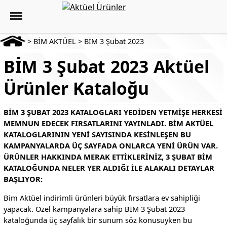
>
BİM AKTÜEL
>
BİM 3 Şubat 2023
BİM 3 Şubat 2023 Aktüel
Ürünler Kataloğu
BIM 3 ŞUBAT 2023 KATALOGLARI YEDIDEN YETMIŞE HERKESI
MEMNUN EDECEK FIRSATLARINI YAYINLADI. BIM AKTÜEL
KATALOGLARININ YENI SAYISINDA KESINLEŞEN BU
KAMPANYALARDA ÜÇ SAYFADA ONLARCA YENI ÜRÜN VAR.
ÜRÜNLER HAKKINDA MERAK ETTIKLERINIZ, 3 ŞUBAT BIM
KATALOĞUNDA NELER YER ALDIĞI ILE ALAKALI DETAYLAR
BAŞLIYOR:
Bim Aktüel indirimli ürünleri büyük fırsatlara ev sahipliği
yapacak. Özel kampanyalara sahip BİM 3 Şubat 2023
kataloğunda üç sayfalık bir sunum söz konusuyken bu