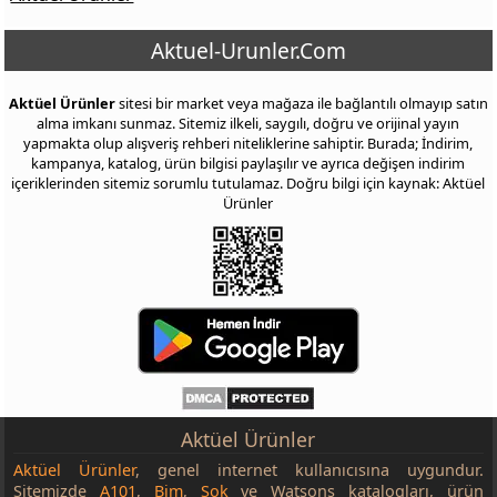
Aktuel-Urunler.Com
Aktüel Ürünler
sitesi bir market veya mağaza ile bağlantılı olmayıp satın
alma imkanı sunmaz. Sitemiz ilkeli, saygılı, doğru ve orijinal yayın
yapmakta olup alışveriş rehberi niteliklerine sahiptir. Burada; İndirim,
kampanya, katalog, ürün bilgisi paylaşılır ve ayrıca değişen indirim
içeriklerinden sitemiz sorumlu tutulamaz. Doğru bilgi için kaynak: Aktüel
Ürünler
Aktüel Ürünler
Aktüel Ürünler
, genel internet kullanıcısına uygundur.
Sitemizde
A101
,
Bim
,
Şok
ve Watsons katalogları, ürün