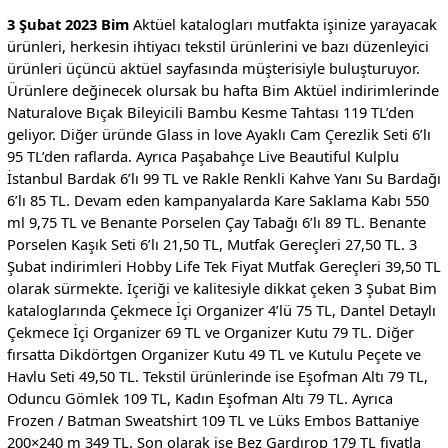
3 Şubat 2023 Bim
Aktüel katalogları mutfakta işinize yarayacak
ürünleri, herkesin ihtiyacı tekstil ürünlerini ve bazı düzenleyici
ürünleri üçüncü aktüel sayfasında müşterisiyle buluşturuyor.
Ürünlere değinecek olursak bu hafta Bim Aktüel indirimlerinde
Naturalove Bıçak Bileyicili Bambu Kesme Tahtası 119 TL’den
geliyor. Diğer üründe Glass in love Ayaklı Cam Çerezlik Seti 6’lı
95 TL’den raflarda. Ayrıca Paşabahçe Live Beautiful Kulplu
İstanbul Bardak 6’lı 99 TL ve Rakle Renkli Kahve Yanı Su Bardağı
6’lı 85 TL. Devam eden kampanyalarda Kare Saklama Kabı 550
ml 9,75 TL ve Benante Porselen Çay Tabağı 6’lı 89 TL. Benante
Porselen Kaşık Seti 6’lı 21,50 TL, Mutfak Gereçleri 27,50 TL. 3
Şubat indirimleri Hobby Life Tek Fiyat Mutfak Gereçleri 39,50 TL
olarak sürmekte. İçeriği ve kalitesiyle dikkat çeken 3 Şubat Bim
kataloglarında Çekmece İçi Organizer 4’lü 75 TL, Dantel Detaylı
Çekmece İçi Organizer 69 TL ve Organizer Kutu 79 TL. Diğer
fırsatta Dikdörtgen Organizer Kutu 49 TL ve Kutulu Peçete ve
Havlu Seti 49,50 TL. Tekstil ürünlerinde ise Eşofman Altı 79 TL,
Oduncu Gömlek 109 TL, Kadın Eşofman Altı 79 TL. Ayrıca
Frozen / Batman Sweatshirt 109 TL ve Lüks Embos Battaniye
200×240 m 349 TL. Son olarak ise Bez Gardırop 179 TL fiyatla