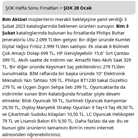
ŞOK Hafta Sonu Fırsatları >
ŞOK 28 Ocak
Bim Aktüel
müşterilerin meraklı bekleyişine yanıt verdiği 3
Şubat 2023 kataloglarında beklenen ürünleri sunuyor.
Bim 3
Şubat
kataloglarında bulunan bu fırsatlarda Philips Buhar
Jeneratörlü Ütü 2.099 TL’den geliyor. Bir diğer üründe Kumtel
Dijital Yağsız Fritöz 2.999 TL’den satılıyor. Ek olarak 8 Bölmeli
Çok Amaçlı Dolap 699 TL, HP Genişleyebilir 15.6″ Sırt Çantası
399 TL. Akıllı saatte de indirim var. Amazfit Neo Akıllı Saat 329
TL. Bir diğer üründe Keysmart Saç şekillendirici 279 TL’den
sunulmakta. BİM raflarıda bir başka üründe 10″ Elektronik
Mıknatıslı Yazı Tahtası 109 TL. Philips BT1230 Sakal Düzeltici
279 TL ve Üçgen Zigon Sehpa Seti 299 TL. Oyuncaklarda da
indirimler sunan Bim Kataloğunda fırsatlar şöyle devam
etmekte: Blok Oyuncak 59 TL, Sürtmeli Oyuncak Kamyonlar
29,50 TL, Dıytoy Manyetik Strateji Oyunları 9 Taş+3 Taş 49,50 TL
ve Çıkartmalı Sudoku Kitapları 10,50 TL. LC Oyuncak Helikopter
79 TL ve Lisanslı Balon 6’lı 9,50 TL. Daha fazlası da var. Bu ve
bunun gibi ürünlerin tamamını Bim’in resmi internet
adresinden öğrenebilirsiniz.