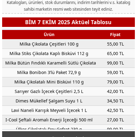
Katalogları, ürünleri, stok durumlarını, indirim tarihlerini v.s. katalog
sahibi marketin resmi web sitesinden teyit ediniz.
BİM 7 EKİM 2025 Aktüel Tablosu
Ürün
Fiyat
Milka Çikolata Çeşitleri 100 g
55,00 TL
Milka Stiks Çikolata Kaplı Bisküvi 112 g
65,00 TL
Milka Bütün Fındıklı Karamelli Sütlü Çikolata 300 g
99,00 TL
Milka Bonibon 3’lü Paket 72,9 g
59,00 TL
Milka Çikolatalı Mini Bisküvi 110 g
79,00 TL
Sarıyer Gazlı İçecek Çeşitleri 2,5 L
42,00 TL
Dimes Mükellef Şalgam Suyu 1 L
34,50 TL
Lavi Naneli Karışık Meyveli İçecek 1 L
42,50 TL
I-Cool Şeftali Aromalı Enerji İçeceği 500 ml
27,00 TL
Ülker Çikolatalı Dev Gofret 230 g
99,00 TL