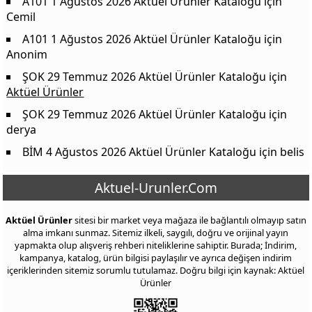
A101 1 Ağustos 2026 Aktüel Ürünler Kataloğu
için
Burcu Ketçap 650g + Mayonez 550g Set
82,50 TL
Cemil
Chef Seasons Sos Çeşitleri
39,50 TL
A101 1 Ağustos 2026 Aktüel Ürünler Kataloğu
için
Rem Siyah Zeytin 321-380adet/kg Yağlı Sele 1000 g
135,00 TL
Anonim
Vakıf Destek Süzme Çiçek Balı 1000 g
209,00 TL
ŞOK 29 Temmuz 2026 Aktüel Ürünler Kataloğu
için
Aktüel Ürünler
Lokman Geleneksel Çilek Reçeli 1200 g
120,00 TL
ŞOK 29 Temmuz 2026 Aktüel Ürünler Kataloğu
için
derya
BİM 4 Ağustos 2026 Aktüel Ürünler Kataloğu
için
belis
Aktuel-Urunler.Com
Aktüel Ürünler
sitesi bir market veya mağaza ile bağlantılı olmayıp satın
alma imkanı sunmaz. Sitemiz ilkeli, saygılı, doğru ve orijinal yayın
yapmakta olup alışveriş rehberi niteliklerine sahiptir. Burada; İndirim,
kampanya, katalog, ürün bilgisi paylaşılır ve ayrıca değişen indirim
içeriklerinden sitemiz sorumlu tutulamaz. Doğru bilgi için kaynak: Aktüel
Ürünler