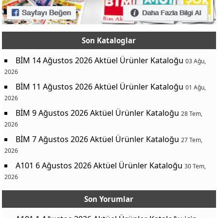
Sofra Kaya Tuzu 1500 g
14,00 TL
Fide Ton Balığı 3x160 g
120,00 TL
Son Kataloglar
Destan Pul Biber 250 g
65,00 TL
Santa Makarna Çeşitleri 500 gr
35,00 TL
BİM 14 Ağustos 2026 Aktüel Ürünler Kataloğu
03 Ağu,
2026
Cocopops Jumbos Kellogg’s Kakaolu Mısır Gevreği 2x700 g
120,00 TL
BİM 11 Ağustos 2026 Aktüel Ürünler Kataloğu
Bizim Paket Margarin 6x250 g
179,00 TL
01 Ağu,
2026
Torku Beyaz Sirke 2L
36,50 TL
BİM 9 Ağustos 2026 Aktüel Ürünler Kataloğu
28 Tem,
Kent Boringer Karbonat 1 kg
57,50 TL
2026
Söke Ekmek Lavaş 360 g 20 cm
29,50 TL
BİM 7 Ağustos 2026 Aktüel Ürünler Kataloğu
27 Tem,
Tukaş Domates Salçası 1650 g
119,00 TL
2026
Tukaş Rendelenmiş Domates 700 g
33,50 TL
A101 6 Ağustos 2026 Aktüel Ürünler Kataloğu
30 Tem,
2026
Torku Çifte Kavrulmuş Tahin 1000 g
159,00 TL
Yenigün Harnup Pekmezi 1250 g
125,00 TL
Son Yorumlar
Pek Food Burgu Erişte 500 g
42,50 TL