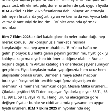
pizza tost, etli ekmek, piliç döner ürünleri de çok uygun fiyatla
BİM
Aktüel 7 Ekim 2025 fırsatlarına dahil oluyor. Anlatmayla
bitmeyen fırsatlarda yoğurt, ayran ve krema da var. Ayrıca kefir
ve tavuk tantuniyi de indirimli ürünler arasında görmek
mümkün.
Bim 7 Ekim 2025
aktüel kataloglarında neler bulunduğu hep
merak konusu. Bir komşunuzla market sırasında
karşılaştığınızda hep aynı muhabbet, “Bim’e bu hafta ne
gelmiş” oluyor. Bu hafta gelen peyniri gördün mü, fiyatı çok iyi
kaldıysa kaçırma diye hep bir öneri aldığınız olabilir. Bunlar
boşuna değil. Bim Aktüel katalogları önerilecek şeyler sunuyor
gerçekten. Fiyat karşılaştırmaları yaptığınızda hem ucuz hem
ulaşılabilir olması ürünü Bim’den almaya adeta mecbur
bırakıyor. Rasyonel bir tercihle yaptığınız alışverişten de
memnun kalmamanız mümkün değil. Mesela Milka ürünleri…
Çikolata çeşitleri 55 TL’den başlayan fiyatlarla geliyor. 55 TL, 65
TL, 99TL, 59 TL veya 79 TL. Hangi ürünü alacağınıza göre
değişen fiyatlar bunlar ve ciddi anlamda piyasanın en uygun
fiyatlı ürünleri.
BİM 7 Ekim 2025
minyonlarında değil