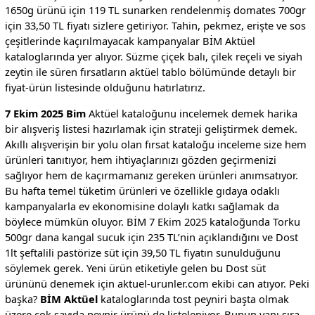
1650g ürünü için 119 TL sunarken rendelenmiş domates 700gr
için 33,50 TL fiyatı sizlere getiriyor. Tahin, pekmez, erişte ve sos
çeşitlerinde kaçırılmayacak kampanyalar BİM Aktüel
kataloglarında yer alıyor. Süzme çiçek balı, çilek reçeli ve siyah
zeytin ile süren fırsatların aktüel tablo bölümünde detaylı bir
fiyat-ürün listesinde olduğunu hatırlatırız.
7 Ekim 2025 Bim
Aktüel kataloğunu incelemek demek harika
bir alışveriş listesi hazırlamak için strateji geliştirmek demek.
Akıllı alışverişin bir yolu olan fırsat kataloğu inceleme size hem
ürünleri tanıtıyor, hem ihtiyaçlarınızı gözden geçirmenizi
sağlıyor hem de kaçırmamanız gereken ürünleri anımsatıyor.
Bu hafta temel tüketim ürünleri ve özellikle gıdaya odaklı
kampanyalarla ev ekonomisine dolaylı katkı sağlamak da
böylece mümkün oluyor. BİM 7 Ekim 2025 kataloğunda Torku
500gr dana kangal sucuk için 235 TL’nin açıklandığını ve Dost
1lt şeftalili pastörize süt için 39,50 TL fiyatın sunulduğunu
söylemek gerek. Yeni ürün etiketiyle gelen bu Dost süt
ürününü denemek için aktuel-urunler.com ekibi can atıyor. Peki
başka?
BİM Aktüel
kataloglarında tost peyniri başta olmak
üzere çok sayıda peynir ürünü de listeleniyor. Bunun yanı sıra