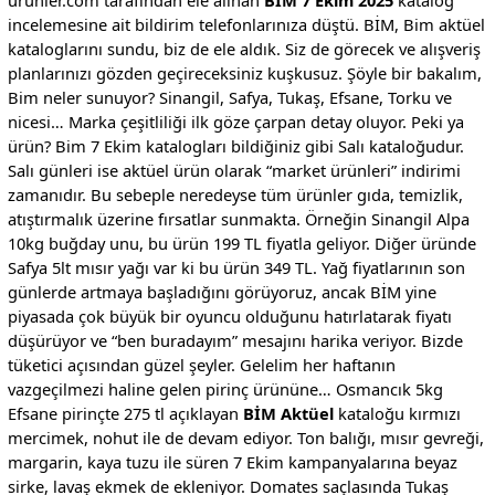
urunler.com tarafından ele alınan
BİM 7 Ekim 2025
katalog
incelemesine ait bildirim telefonlarınıza düştü. BİM, Bim aktüel
kataloglarını sundu, biz de ele aldık. Siz de görecek ve alışveriş
planlarınızı gözden geçireceksiniz kuşkusuz. Şöyle bir bakalım,
Bim neler sunuyor? Sinangil, Safya, Tukaş, Efsane, Torku ve
nicesi… Marka çeşitliliği ilk göze çarpan detay oluyor. Peki ya
ürün? Bim 7 Ekim katalogları bildiğiniz gibi Salı kataloğudur.
Salı günleri ise aktüel ürün olarak “market ürünleri” indirimi
zamanıdır. Bu sebeple neredeyse tüm ürünler gıda, temizlik,
atıştırmalık üzerine fırsatlar sunmakta. Örneğin Sinangil Alpa
10kg buğday unu, bu ürün 199 TL fiyatla geliyor. Diğer üründe
Safya 5lt mısır yağı var ki bu ürün 349 TL. Yağ fiyatlarının son
günlerde artmaya başladığını görüyoruz, ancak BİM yine
piyasada çok büyük bir oyuncu olduğunu hatırlatarak fiyatı
düşürüyor ve “ben buradayım” mesajını harika veriyor. Bizde
tüketici açısından güzel şeyler. Gelelim her haftanın
vazgeçilmezi haline gelen pirinç ürününe… Osmancık 5kg
Efsane pirinçte 275 tl açıklayan
BİM Aktüel
kataloğu kırmızı
mercimek, nohut ile de devam ediyor. Ton balığı, mısır gevreği,
margarin, kaya tuzu ile süren 7 Ekim kampanyalarına beyaz
sirke, lavaş ekmek de ekleniyor. Domates saçlasında Tukaş