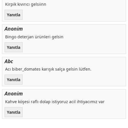
Kirpik kıvırıcı gelsiinn
Torku Dana Kangal Sucuk 500 g
235,00 TL
Yanıtla
Dost Şeftalili Pastörize Süt 1 L
39,50 TL
Aknaz Yarım Yağlı Tost Peyniri 1500 g
289,00 TL
Anonim
Aknaz Yarım Yağlı Dilimli Tost Peyniri 1000 g
219,00 TL
Bingo deterjan ürünleri gelsin
Peysan Tam Yağlı Olgunlaştırılmış Edirne Beyaz Peyniri 425 g
139,50 TL
Yanıtla
Güneşoğlu Tam Yağlı Taze Kaşar Peyniri 1000 g
299,00 TL
Onefis Etli Ekmek 400 g
189,00 TL
Abc
Superfresh Pizza Tost 200 g
55,00 TL
Acı biber_domates karışık salça gelsin lütfen.
Lezita Piliç Döner 200 g
45,00 TL
Yanıtla
Dost Ballı Kaymak 200 g
64,50 TL
Anonim
Aytaç Piliç Pepperoni Salam 500 g
69,00 TL
Kahve köşesi raflı dolap istiyoruz acil ihtiyacımız var
Unlüx Pizza Tabanı 450 g 25 cm
37,50 TL
Yanıtla
Banvit Piliç Çıtır Finger 1000 g
189,00 TL
Namet Soslu Dana Döner 300 g
127,50 TL