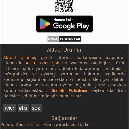
Aktüel Ürünler
Aktüel Ürünler
, genel internet kullanıcısına uygundur.
Sitemizde
A101
,
Bim
,
Şok
ve Watsons katalogları, ürün
listeleri, editör yorumları, videolu katalog/ürün anlatımları,
infografikler ve ziyaretçi yorumları bulunur. İçeriklerde
sponsorlu bağlantılar ve reklamlar ile işbirlikleri yer alabilir.
Sitemiz KVKK mevzuatına uygun biçimde çerez (cookies)
konumlandırmaktadır.
Gizlilik Politikası
sayfamızda tüm
detayları şeffaf biçimde öğrenebilirsiniz.
A101
BİM
ŞOK
Bağlantılar
Sitemiz
Google
servisleriden yararlanmaktadır.