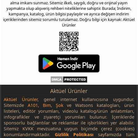
alma imkanı sunmaz. Sitemiz ilkeli, saygılı, doğru ve orijinal yayın
yapmakta olup alışveriş rehberi niteliklerine sahiptir. Burada; İndirim,
kampanya, katalog, ürün bilgisi paylaşılır ve ayrıca değişen indirim
içeriklerinden sitemiz sorumlu tutulamaz. Doğru bilgi için kaynak: Aktüel
Ürünler
Aktüel Ürünler
Aktüel Ürünler
, genel internet kullanıcısına uygundur.
Sitemizde
A101
,
Bim
,
Şok
ve Watsons katalogları, ürün
listeleri, editör yorumları, videolu katalog/ürün anlatımları,
infografikler ve ziyaretçi yorumları bulunur. İçeriklerde
sponsorlu bağlantılar ve reklamlar ile işbirlikleri yer alabilir.
Sitemiz KVKK mevzuatına uygun biçimde çerez (cookies)
konumlandırmaktadır.
Gizlilik Politikası
sayfamızda tüm