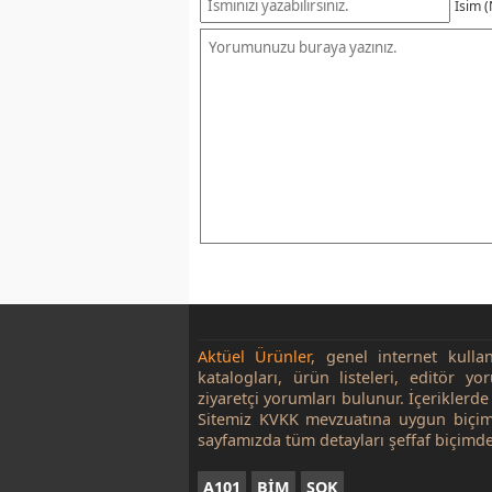
İsim (
Aktüel Ürünler
, genel internet kulla
katalogları, ürün listeleri, editör yo
ziyaretçi yorumları bulunur. İçeriklerde 
Sitemiz KVKK mevzuatına uygun biçim
sayfamızda tüm detayları şeffaf biçimde
A101
BİM
ŞOK