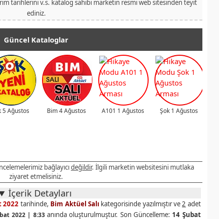
irim tarihlerini v.s. katalog sahibi marketin resmi web sitesinden teyit
ediniz.
Güncel Kataloglar
 5 Ağustos
Bim 4 Ağustos
A101 1 Ağustos
Şok 1 Ağustos
 incelemelerimiz bağlayıcı
değildir
. İlgili marketin websitesini mutlaka
ziyaret etmelisiniz.
İçerik Detayları
t 2022
tarihinde,
Bim Aktüel Salı
kategorisinde yazılmıştır ve
2
adet
anında oluşturulmuştur. Son Güncelleme:
14 Şubat
bat 2022 | 8:33