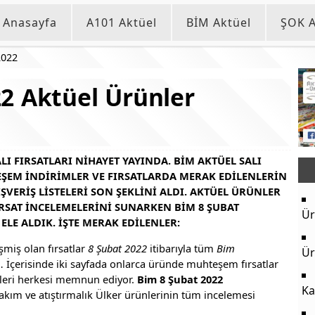
Anasayfa
A101 Aktüel
BİM Aktüel
ŞOK A
2022
2 Aktüel Ürünler
ALI FIRSATLARI NIHAYET YAYINDA. BIM AKTÜEL SALI
EM INDIRIMLER VE FIRSATLARDA MERAK EDILENLERIN
VERIŞ LISTELERI SON ŞEKLINI ALDI. AKTÜEL ÜRÜNLER
IRSAT INCELEMELERINI SUNARKEN BIM 8 ŞUBAT
Ür
ELE ALDIK. İŞTE MERAK EDILENLER:
şmiş olan fırsatlar
8 Şubat 2022
itibarıyla tüm
Bim
Ür
İçerisinde iki sayfada onlarca üründe muhteşem fırsatlar
leri herkesi memnun ediyor.
Bim 8 Şubat 2022
Ka
bakım ve atıştırmalık Ülker ürünlerinin tüm incelemesi