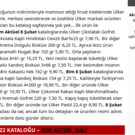
oğunun indirimleriyle memnun ettiği fırsat listelerinde Ülker
Ak
erle. Herkesi sevindirecek ve özellikle Ülker markalı ürünleri
b
 olan bu katalog sayfasında yok yok… İlk ürün ile
m Aktüel 8 Şubat
kataloglarında Ülker Çikolatalı Gofret
sah
kolata Kaplı Hindistan Cevizli Bar5x25 gr 7,90 TL. Bir diğer
rema Dolgulu Bisküvi 200 gr 6,25 TL. Ayrıca leziz ürün
iç
aramelli Nugalı Bar 102 gr 5,90 TL. Orta yaşlıların
üvi 8×61 gr 15,25 TL. Yeni neslin bayılarak tükettiği Ülker
wlu Sandviç Bisküvi 3×66 gr 7,50 TL. Her kesimden insanın
 Mini Kakaolu Kek 162 gr 9,90 TL.
Bim 8 Şubat
kataloglarında
a Kaplı Sandviç Bisküvi 154 gr 7,25 TL. Kalitesiyle Türkiye’nin
tibör Bisküvi 4×200 gr 18,90 TL. Bir diğer üründe Ülker
170 gr 10,50 TL. Ülker Çokomel Kakao Kaplı Marshmallowlu
ı Kremalı Gofret 220 gr 7,50 TL. Kapış kapış tüketilecek olan
L. Bir diğer üründe ise Ülker Pastil 22,4 gr 8,90 TL.
8 Şubat
zlası da var, ancak tüm bu detayları ve ürünleri resmi adres
imlerle dolu günler dileriz.
022 KATALOĞU –
BİM AKTÜEL SALI