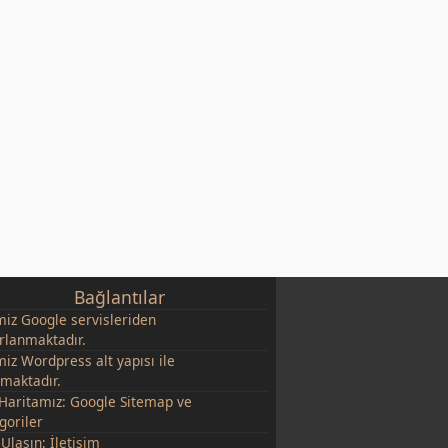
Bağlantılar
miz
Google
servisleriden
rlanmaktadır.
miz Wordpress alt yapısı ile
şmaktadır.
 Haritamız:
Google Sitemap
ve
goriler
 Ulaşın:
İletişim