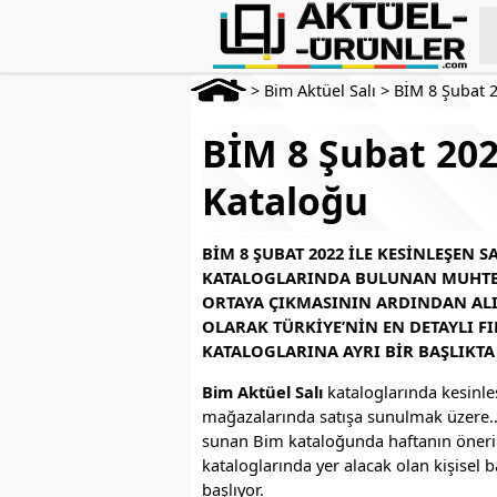
>
Bim Aktüel Salı
>
BİM 8 Şubat 
BİM 8 Şubat 202
Kataloğu
BIM 8 ŞUBAT 2022 ILE KESINLEŞEN S
KATALOGLARINDA BULUNAN MUHTEŞ
ORTAYA ÇIKMASININ ARDINDAN ALIŞ
OLARAK TÜRKIYE’NIN EN DETAYLI F
KATALOGLARINA AYRI BIR BAŞLIKTA 
Bim Aktüel Salı
kataloglarında kesinle
mağazalarında satışa sunulmak üzere… 
sunan Bim kataloğunda haftanın öneri
kataloglarında yer alacak olan kişisel 
başlıyor.