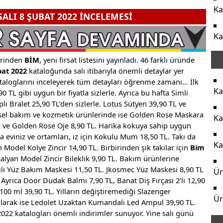
Ka
ALI 8 ŞUBAT 2022 İNCELEMESİ
Ka
erinden
BİM
, yeni fırsat listesini yayınladı. 46 farklı üründe
at 2022
kataloğunda salı itibarıyla önemli detaylar yer
taloglarını inceleyerek tüm detayları öğrenme zamanı… İlk
Ka
0 TL gibi uygun bir fiyatla sizlerle. Ayrıca bu hafta Simli
İpli Bralet 25,90 TL’den sizlerle. Lotus Sütyen 39,90 TL ve
işisel bakım ve kozmetik ürünlerinde ise Golden Rose Maskara
Ka
L ve Golden Rose Oje 8,90 TL. Harika kokuya sahip uygun
ca eviniz ve ortamları, ız için Kokulu Mum 18,50 TL. Takı da
Ka
 Model Kolye Zincir 14,90 TL. Birbirinden şık takılar için
Bim
talyan Model Zincir Bileklik 9,90 TL. Bakım ürünlerine
tılı Yüz Bakım Maskesi 11,50 TL. Jkosmec Yüz Maskesi 8,90 TL
Ür
 Ayrıca Door Dudak Balmı 7,90 TL, Banat Diş Fırçası 2’li 12,90
0 ml 39,90 TL. Yılların değiştiremediği Slazenger
Ür
larak ise Ledolet Uzaktan Kumandalı Led Ampul 39,90 TL.
022 katalogları önemli indirimler sunuyor. Yine salı günü