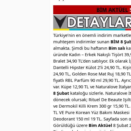
BİM AKTÜEL
S
Türkiye’nin en önemli indirim marketl
muhteşem indirimler sunan
BİM 8 Şub
almakta. Şimdi bu haftanın
Bim salı
ka
üründe Kadın – Erkek Nakışlı Tişört 39,9
Bralet 34,90 TL’den satılıyor. Ek olarak 
Dantelli Hipster Külot 2’li 24,90 TL. K
24,90 TL, Golden Rose Mat Ruj 18,90 T
fiyatlı RBL Parfüm 90 ml 29,90 TL. Ayrı
var. Küpe 12,90 TL ve Naturalove İtalyan
8 Şubat
kataloğu sizlerle. Naturalove İ
dönecek olursak; Rituel De Beaute Işıl
ve Dermokil Killi Krem 300 gr 15,90 TL.
TL VE Pure Korean Yüz Bakım Maskesi 10
Deodorant 150 ml 19 TL. Sayfada son o
Görüldüğü üzere
Bim Aktüel
8 Şubat 2