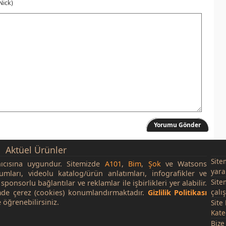
Nick)
Yorumu Gönder
Aktüel Ürünler
Site
nıcısına uygundur. Sitemizde
A101
,
Bim
,
Şok
ve Watsons
yara
rumları, videolu katalog/ürün anlatımları, infografikler ve
Site
sponsorlu bağlantılar ve reklamlar ile işbirlikleri yer alabilir.
çalı
de çerez (cookies) konumlandırmaktadır.
Gizlilik Politikası
 öğrenebilirsiniz.
Site
Kate
Bize