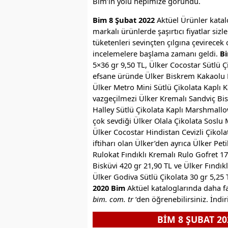
Bim’in yolu hepimize göründü.
Bim 8 Şubat 2022
Aktüel Ürünler katal
markalı ürünlerde şaşırtıcı fiyatlar sizl
tüketenleri sevinçten çılgına çevirecek
incelemelere başlama zamanı geldi.
Bi
5×36 gr 9,50 TL, Ülker Cocostar Sütlü Çi
efsane üründe Ülker Biskrem Kakaolu K
Ülker Metro Mini Sütlü Çikolata Kaplı K
vazgeçilmezi Ülker Kremalı Sandviç Bisk
Halley Sütlü Çikolata Kaplı Marshmallo
çok sevdiği Ülker Olala Çikolata Soslu
Ülker Cocostar Hindistan Cevizli Çikolat
iftiharı olan Ülker’den ayrıca Ülker Pe
Rulokat Fındıklı Kremalı Rulo Gofret 
Bisküvi 420 gr 21,90 TL ve Ülker Fındıkl
Ülker Godiva Sütlü Çikolata 30 gr 5,25 T
2020 Bim
Aktüel kataloglarında daha fa
bim. com. tr
‘den öğrenebilirsiniz. İndir
BİM 8 ŞUBAT 2