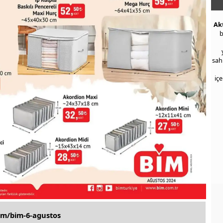
Ak
b
sah
iç
om/bim-6-agustos