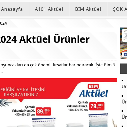
Anasayfa
A101 Aktüel
BİM Aktüel
ŞOK A
2024
024 Aktüel Ürünler
e oyuncakları da çok önemli fırsatlar barındıracak. İşte Bim 9
ı…
Ür
Ür
Ür