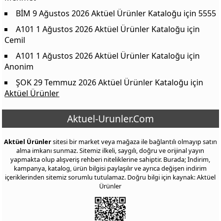
Milka Kakaolu Fındık Kreması 350 g
119,00 TL
BİM 9 Ağustos 2026 Aktüel Ürünler Kataloğu
için
5555
Ülker Dankek Pöti Meyveli Kek 35 g
7,00 TL
A101 1 Ağustos 2026 Aktüel Ürünler Kataloğu
için
Cemil
Eti Popkek Şeftalili Kek 55 g
11,00 TL
A101 1 Ağustos 2026 Aktüel Ürünler Kataloğu
için
Cino Sütlü Çikolata Kaplı Bar 25 g
5,00 TL
Anonim
Ülker Cocostar Çikolata Kaplamalı Bisküvi 22 g
7,50 TL
ŞOK 29 Temmuz 2026 Aktüel Ürünler Kataloğu
için
Eti Gong Pops Peynir ve Soğan Aromalı Mısır Patlağı 110 g
45,00 TL
Aktüel Ürünler
Bonart Oyuncaklı Yumurta 3x20 g
35,00 TL
Aktuel-Urunler.Com
Eti Muz Kremalı Bisküvi 61 g
9,75 TL
Derme Yaş Hurma 500 g
99,00 TL
Aktüel Ürünler
sitesi bir market veya mağaza ile bağlantılı olmayıp satın
Patos Rolls Mısır Cipsi Jalapeno Lime Aromalı 109 g
29,50 TL
alma imkanı sunmaz. Sitemiz ilkeli, saygılı, doğru ve orijinal yayın
yapmakta olup alışveriş rehberi niteliklerine sahiptir. Burada; İndirim,
Star Krak Mısır Çerezi 150 g
29,50 TL
kampanya, katalog, ürün bilgisi paylaşılır ve ayrıca değişen indirim
içeriklerinden sitemiz sorumlu tutulamaz. Doğru bilgi için kaynak: Aktüel
Proteinocean Protein Bar Tiramisu Aromalı 50 g
45,00 TL
Ürünler
Doğanay Limonata 2 L
49,00 TL