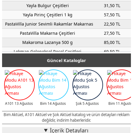
Yayla Bulgur Çeşitleri
31,50 TL
Yayla Pirinç Çeşitleri 1 kg
57,50 TL
PastaVilla Junior Sevimli Rakamlar Makarnası 350 g
22,50 TL
PastaVilla Makarna Çeşitleri
27,50 TL
Makaroma Lazanya 500 g
85,00 TL
Lokman Geleneksel Reçel Çeşitleri
69,50 TL
Güncel Kataloglar
Cem Kırma Yeşil Zeytin 1 kg 201-260 adet/kg
145,00 TL
Kaanlar Akhisar Uslu Siyah Zeytin 1 kg 321-380 adet/kg
145,00 TL
Fide Közlenmiş Patlıcan 650 g
49,00 TL
Kent Boringer Natürel Sızma Zeytinyağı Sprey 250 ml
99,00 TL
Sana Margarin Klasik Kase 250 g
34,50 TL
A101 13 Ağustos
Bim 14 Ağustos
Şok 5 Ağustos
Bim 11 Ağusto
Yeni Kavaklıdere Beyaz Sirke 2 L
29,50 TL
Bim Aktüel, A101 Aktüel ve Şok Aktüel katalog ve ürün detayları reklam
Dardanel Ton Balığı Eko Poşet 80 g
37,50 TL
değildir, indirim haberleridir.
Seres Et ve Tavuk Sosu Çeşitleri
69,00 TL
İçerik Detayları