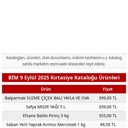
Katalogları, ürünleri, stok durumlarını, indirim tarihlerini v.s. katalog
sahibi marketin resmi web sitesinden teyit ediniz.
BİM 9 Eylül 2025 Kırtasiye Kataloğu Ürünleri
Ürün
Fiyat
Balparmak SÜZME ÇİÇEK BALI YAYLA VE OVA 850 g
399,00 TL
Safya MISIR YAĞI 5 L
339,00 TL
Efsane Baldo Pirinç 5 kg
355,00 TL
Saban Yerli Yaprak Kırmızı Mercimek 1 kg
49,50 TL