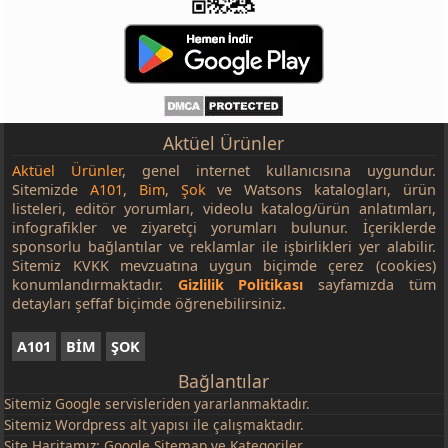
Aktüel Ürünler
Aktüel Ürünler
, genel internet kullanıcısına uygundur.
Sitemizde
A101
,
Bim
,
Şok
ve Watsons katalogları, ürün
listeleri, editör yorumları, videolu katalog/ürün anlatımları,
infografikler ve ziyaretçi yorumları bulunur. İçeriklerde
sponsorlu bağlantılar ve reklamlar ile işbirlikleri yer alabilir.
Sitemiz KVKK mevzuatına uygun biçimde çerez (cookies)
konumlandırmaktadır.
Gizlilik Politikası
sayfamızda tüm
detayları şeffaf biçimde öğrenebilirsiniz.
A101
BİM
ŞOK
Bağlantılar
Sitemiz
Google
servisleriden yararlanmaktadır.
Sitemiz Wordpress alt yapısı ile çalışmaktadır.
Site Haritamız:
Google Sitemap
ve
Kategoriler