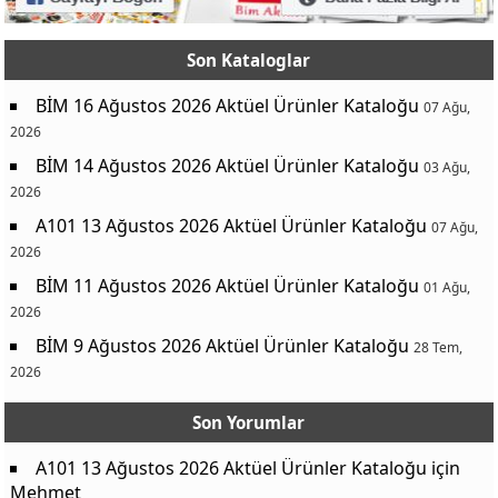
Tatlı Bey Fırınlanmış Peynir Helvası 200 g
39,50 TL
Pınar Açıkbüfe Hindi Salam 50 g ( aktuel-urunler.com )
10,00 TL
Son Kataloglar
ZÜBER KAKAOLU FINDIK KREMASI 500 G
375,00 TL
BİM 16 Ağustos 2026 Aktüel Ürünler Kataloğu
07 Ağu,
KEYİFÇE ANTEP FISTIĞI 500 G
389,00 TL
2026
Nestle Nesquik Çikolatalı İçecek Tozu 375 g
125,00 TL
BİM 14 Ağustos 2026 Aktüel Ürünler Kataloğu
03 Ağu,
Sırma Portakal Çiçeği & Misket Limonu Aromalı, Limonlu Minerall
79,50 TL
2026
Pin Reyhan’lı, Aromalı Soğuk Çay 1 L
34,50 TL
A101 13 Ağustos 2026 Aktüel Ürünler Kataloğu
07 Ağu,
Kilikya Şalgam Suyu 3 L
49,50 TL
2026
Ülker Caramio 7 g
4,50 TL
BİM 11 Ağustos 2026 Aktüel Ürünler Kataloğu
01 Ağu,
2026
Torku Kaplamalı Gofret 25 g
3,75 TL
BİM 9 Ağustos 2026 Aktüel Ürünler Kataloğu
28 Tem,
Ülker Piko Sütlü Çikolata Kaplı Portakal Aromalı Bar
29,00 TL
2026
Kurabiyecizade Kurabiye Çeşitleri
64,50 TL
Ülker Altınbaşak Yoğurt ve Mevsim Çeşnili Kraker 120 g
31,00 TL
Son Yorumlar
Ülker Çokoprens 30 g
5,00 TL
A101 13 Ağustos 2026 Aktüel Ürünler Kataloğu
için
Ülker 9 Kat Tat Fındık Kremalı Gofret 39 g
7,00 TL
Mehmet