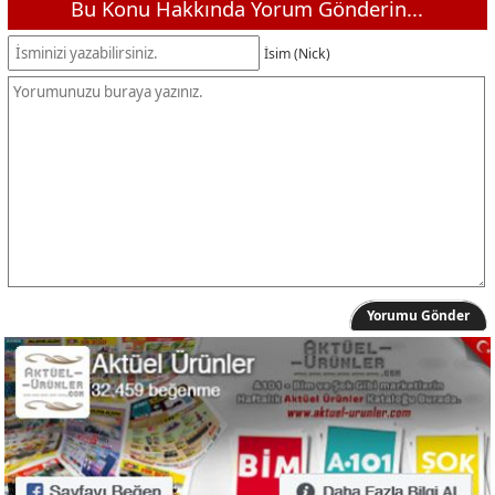
Bu Konu Hakkında Yorum Gönderin...
Peysan Yarım Yağlı Tava Peyniri 1000 g
129,50 TL
İsim (Nick)
Aknaz Lor Peyniri 1000 g
62,50 TL
İçim Tereyağı 750 g
299,00 TL
Sek Süzme Yoğurt 400 g
49,50 TL
Aktuel-urunler.com
00,00 TL
Dost Az Yağlı Yoğurt 3000g
89,50 TL
Danone Probiyotik Bowl 150 G
36,50 TL
Dost Ayran 2 L
54,50 TL
Dost Naneli Ayran 300 ml
11,75 TL
Yorumu Gönder
Feast Patates Churros 1000 g
88,00 TL
Gedik Piliç Döner 500 g
129,00 TL
Banvit Piliç Kokteyl Sosis 1000 g
89,00 TL
Banvit Piliç Uzun Sosis 1000 g
89,00 TL
Bonfilet Dana Steak Burger 3x120 g
225,00 TL