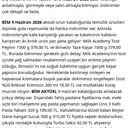
anlatmayla, görmeyle veya satın almayla bitmiyor. İndirimler
çok detaylı ve fazla.
BİM 9 Haziran 2026
aktüel ürün kataloğunda temizlik ürünleri
dışında gıda reyonunda da harika indirimler var. Aslında
indirimleriyle kafa karışıklığı yaratan ve tüketicinin kafasını
karıştıran iki kritik ürün yan yana geliyor: Milk Academy Tost
Peyniri 1500 g 379,00 TL ve Binvezir Taze Kaşar 1000 g 379,00
TL. Burada bilinmesi gereken gizli detay; Milk Academy’nin tost
içinde yağ salmadan mükemmel uzayan bir eritme peyniri
olduğu, Binvezir’in ise soğuk tüketime uygun gerçek kaşar
yapısını koruduğudur. Yemeklerde kesilmeyi önleyen ve
hayvansal kremalara büyük paralar dökmenizi engelleyen Dost
%20 Bitkisel Kremsos 200 ml 18,50 TL ise mutfaktaki kolay
mucize oluyor.
BİM AKTÜEL
9 Haziran kataloğunda anlatacak
çokça detay var. Dışarıdaki fahiş pastane fiyatlarına inat, evde
üçte biri maliyetine yaş pasta yapmanızı sağlayan Uno 3 Katlı
Pasta Tabanı 320 g 109,00 TL. Kahvaltılarına lezzet katan Beşler
Dana Kangal Sucuk 500 g 315,00 TL fiyatla sepeti doldururken,
çıkışta nostaljik kutusuyla Turbo Sakız 42,00 TL alışverişi