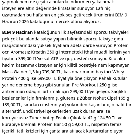
yapmak hem de çeşitli alanlarda indirimleri yakalamak
isteyenlere altın değerinde fırsatalar sunuyor. Lafı hiç
uzatmadan bu haftanın en çok ses getirecek ürünlerini BİM 9
Haziran 2026 kataloğunu mercek altına alıyoruz.
BİM 9 Haziran
kataloğunun ilk sayfasındaki sporcu takviyeleri
pek çok bu alanda satışa yapan bilindik sporcu takviye gıda
mağazalarındaki yüksek fiyatlara adeta darbe vuruyor. Protein
ocn Aromasız Kreatin 350 g internetteki ithal muadillerinin yarı
fiyatına 399,00 TL’ye saf ATP ve güç desteği sunuyor. Kilo alıp
hacim kazanmak isteyenler için kilitli poşetiyle nem kapmayan
Mass Gainer 1,3 kg 799,00 TL, kas onarımının baş tacı Whey
Protein 400 g ise 699,00 TL fiyatıyla öne çıkıyor. Pahalı kutular
yerine deneme boyu gibi sunulan Pre-Workout 250 g ise
antrenman odağını artırmak için 299,00 TL’ye geliyor. Sağlıklı
beslenenler için fırınlanmış, glutensiz Züber Nohut Cipsi 165 g
139,00 TL, sıradan cipslerin yağ yükünden kaçanlar için hafif bir
alternatif. Endüstriyel şekerlerden uzak duranlara ise
koruyucusuz Züber Antep Fıstıklı Çikolata 42 g 124,50 TL ve
kurabiye kremalı Protein Bar 50 g 59,00 TL, nispeten temiz
içerikli tatlı krizleri için çantalara atılacak kurtarıcılar oluyor.