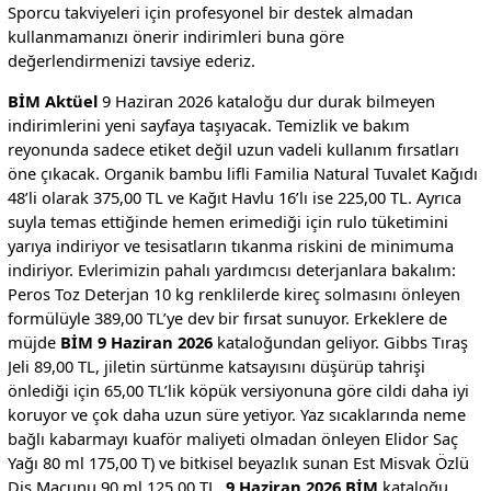
Sporcu takviyeleri için profesyonel bir destek almadan
kullanmamanızı önerir indirimleri buna göre
değerlendirmenizi tavsiye ederiz.
BİM Aktüel
9 Haziran 2026 kataloğu dur durak bilmeyen
indirimlerini yeni sayfaya taşıyacak. Temizlik ve bakım
reyonunda sadece etiket değil uzun vadeli kullanım fırsatları
öne çıkacak. Organik bambu lifli Familia Natural Tuvalet Kağıdı
48’li olarak 375,00 TL ve Kağıt Havlu 16’lı ise 225,00 TL. Ayrıca
suyla temas ettiğinde hemen erimediği için rulo tüketimini
yarıya indiriyor ve tesisatların tıkanma riskini de minimuma
indiriyor. Evlerimizin pahalı yardımcısı deterjanlara bakalım:
Peros Toz Deterjan 10 kg renklilerde kireç solmasını önleyen
formülüyle 389,00 TL’ye dev bir fırsat sunuyor. Erkeklere de
müjde
BİM 9 Haziran 2026
kataloğundan geliyor. Gibbs Tıraş
Jeli 89,00 TL, jiletin sürtünme katsayısını düşürüp tahrişi
önlediği için 65,00 TL’lik köpük versiyonuna göre cildi daha iyi
koruyor ve çok daha uzun süre yetiyor. Yaz sıcaklarında neme
bağlı kabarmayı kuaför maliyeti olmadan önleyen Elidor Saç
Yağı 80 ml 175,00 T) ve bitkisel beyazlık sunan Est Misvak Özlü
Diş Macunu 90 ml 125,00 TL.
9 Haziran 2026 BİM
kataloğu