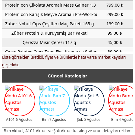
Protein ocn Çikolata Aromalı Mass Gainer 1,3 kg
799,00 ₺
Protein ocn Karışık Meyve Aromalı Pre-Workout 250 g
299,00 ₺
Züber Nohut Cips Çeşitleri Maç Paketi 165 g
139,00 ₺
Züber Protein & Kuruyemiş Bar Paketi
99,00 ₺
Çerezza Mısır Çerezi 117 g
45,00 ₺
Cipso Patates Cipsi Tube Ekşi Krema ve Soğan Aromalı 160 g
89,00 ₺
Liste görselden üretildi, fiyat ve ürünlerde hata varsa market kayıtları
Star Krak Patlamış Mısır 2x75 g
37,00 ₺
geçerlidir.
Keyifçe Kavrulmuş Kaju 300 g
199,00 ₺
Güncel Kataloglar
Züber Antep Fıstıklı Sütlü Çikolata 42 g
124,50 ₺
Züber Fındıklı Sütlü Çikolata 42 g
109,00 ₺
Züber Sütlü Çikolata 42 g
89,00 ₺
Çizmeci Brittle Max Sütlü Çikolata Kaplamalı Antep Fıstıklı Gofre
29,00 ₺
Bonart Kakao Kremalı Oyuncaklı Yumurta 3x20 g
59,00 ₺
A101 6 Ağustos
Bim 7 Ağustos
Şok 5 Ağustos
Bim 4 Ağusto
Emsal Tuzlu Yer Fıstığı 1000 g
199,00 ₺
Bim Aktüel, A101 Aktüel ve Şok Aktüel katalog ve ürün detayları reklam