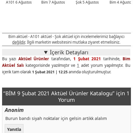
A101 6 Ağustos
Bim 7 Ağustos
Şok 5 Ağustos
Bim 4 Ağusto
Bim aktüel - A101 aktüel - Şok aktüel için incelemelerimiz bağlayıcı
değildir
. İlgili marketin websitesini mutlaka ziyaret etmelisiniz.
İçerik Detayları
Bu yazı
Aktüel Ürünler
tarafından,
1 Şubat 2021
tarihinde,
Bim
Aktüel Salı
kategorisinde yazılmıştır ve
1
adet yorum yapılmıştır. Bu
içerik tam olarak
anında oluşturulmuştur.
1 Şubat 2021 | 12:25
“BİM 9 Şubat 2021 Aktüel Ürünler Katalogu” için 1
Yorum
Anonim
Burun bandı siyah noktalar için gelsin artikk alalım
Yanıtla