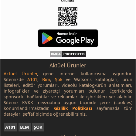
Ürünler
Aktüel Ürünler
Aktüel Ürünler
, genel internet kullanıcısına uygundur.
Sitemizde
A101
,
Bim
,
Şok
ve Watsons katalogları, ürün
listeleri, editör yorumları, videolu katalog/ürün anlatımları,
infografikler ve ziyaretçi yorumları bulunur. İçeriklerde
sponsorlu bağlantılar ve reklamlar ile işbirlikleri yer alabilir.
Sitemiz KVKK mevzuatına uygun biçimde çerez (cookies)
konumlandırmaktadır.
Gizlilik Politikası
sayfamızda tüm
detayları şeffaf biçimde öğrenebilirsiniz.
A101
BİM
ŞOK