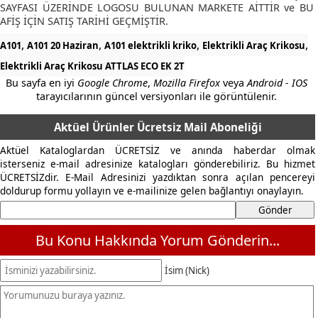
SAYFASI ÜZERİNDE LOGOSU BULUNAN MARKETE AİTTİR ve BU
AFİŞ İÇİN SATIŞ TARİHİ GEÇMİŞTİR.
,
,
,
,
A101
A101 20 Haziran
A101 elektrikli kriko
Elektrikli Araç Krikosu
Elektrikli Araç Krikosu ATTLAS ECO EK 2T
Bu sayfa en iyi
Google Chrome
,
Mozilla Firefox
veya
Android - IOS
tarayıcılarının güncel versiyonları ile görüntülenir.
Aktüel Ürünler Ücretsiz Mail Aboneliği
Aktüel Kataloglardan ÜCRETSİZ ve anında haberdar olmak
isterseniz e-mail adresinize katalogları gönderebiliriz. Bu hizmet
ÜCRETSİZdir. E-Mail Adresinizi yazdıktan sonra açılan pencereyi
doldurup formu yollayın ve e-mailinize gelen bağlantıyı onaylayın.
Bu Konu Hakkında Yorum Gönderin...
İsim (Nick)