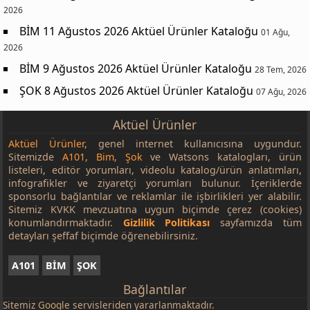
2026
BİM 11 Ağustos 2026 Aktüel Ürünler Kataloğu
01 Ağu,
2026
BİM 9 Ağustos 2026 Aktüel Ürünler Kataloğu
28 Tem, 2026
ŞOK 8 Ağustos 2026 Aktüel Ürünler Kataloğu
07 Ağu, 2026
Aktüel Ürünler
Aktüel Ürünler
, genel internet kullanıcısına uygundur.
Sitemizde
A101
,
Bim
,
Şok
ve Watsons katalogları, ürün
listeleri, editör yorumları, videolu katalog/ürün anlatımları,
infografikler ve ziyaretçi yorumları bulunur. İçeriklerde
sponsorlu bağlantılar ve reklamlar ile işbirlikleri yer alabilir.
Sitemiz KVKK mevzuatına uygun biçimde çerez (cookies)
konumlandırmaktadır.
Gizlilik Politikası
sayfamızda tüm
detayları şeffaf biçimde öğrenebilirsiniz.
A101
BİM
ŞOK
Bağlantılar
Sitemiz
Google
servisleriden yararlanmaktadır.