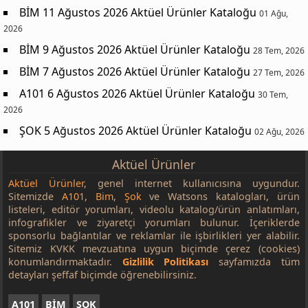
BİM 11 Ağustos 2026 Aktüel Ürünler Kataloğu
01 Ağu,
2026
BİM 9 Ağustos 2026 Aktüel Ürünler Kataloğu
28 Tem, 2026
BİM 7 Ağustos 2026 Aktüel Ürünler Kataloğu
27 Tem, 2026
A101 6 Ağustos 2026 Aktüel Ürünler Kataloğu
30 Tem,
2026
ŞOK 5 Ağustos 2026 Aktüel Ürünler Kataloğu
02 Ağu, 2026
Aktüel Ürünler
Aktüel Ürünler
, genel internet kullanıcısına uygundur.
Sitemizde
A101
,
Bim
,
Şok
ve Watsons katalogları, ürün
listeleri, editör yorumları, videolu katalog/ürün anlatımları,
infografikler ve ziyaretçi yorumları bulunur. İçeriklerde
sponsorlu bağlantılar ve reklamlar ile işbirlikleri yer alabilir.
Sitemiz KVKK mevzuatına uygun biçimde çerez (cookies)
konumlandırmaktadır.
Gizlilik Politikası
sayfamızda tüm
detayları şeffaf biçimde öğrenebilirsiniz.
A101
BİM
ŞOK