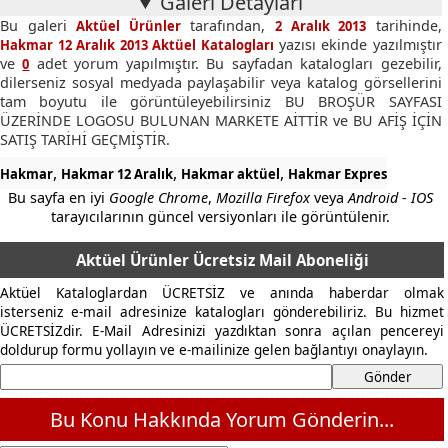
Galeri Detayları
Bu galeri
tarafından,
tarihinde,
Aktüel Ürünler
2 Aralık 2013
yazısı ekinde yazılmıştır
Hakmar 12 Aralık 2013 Aktüel Katalogları
ve
adet yorum yapılmıştır. Bu sayfadan katalogları gezebilir,
0
dilerseniz sosyal medyada paylaşabilir veya katalog görsellerini
tam boyutu ile görüntüleyebilirsiniz BU BROŞÜR SAYFASI
ÜZERİNDE LOGOSU BULUNAN MARKETE AİTTİR ve BU AFİŞ İÇİN
SATIŞ TARİHİ GEÇMİŞTİR.
,
,
,
Hakmar
Hakmar 12 Aralık
Hakmar aktüel
Hakmar Expres
Bu sayfa en iyi
Google Chrome
,
Mozilla Firefox
veya
Android - IOS
tarayıcılarının güncel versiyonları ile görüntülenir.
Aktüel Ürünler Ücretsiz Mail Aboneliği
Aktüel Kataloglardan ÜCRETSİZ ve anında haberdar olmak
isterseniz e-mail adresinize katalogları gönderebiliriz. Bu hizmet
ÜCRETSİZdir. E-Mail Adresinizi yazdıktan sonra açılan pencereyi
doldurup formu yollayın ve e-mailinize gelen bağlantıyı onaylayın.
Bu Konu Hakkında Yorum Gönderin...