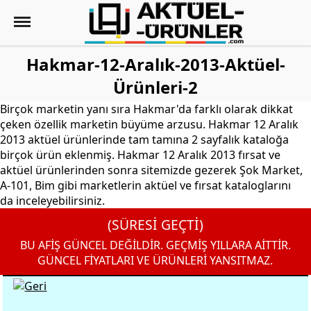
Hakmar-12-Aralık-2013-Aktüel-
Ürünleri-2
Birçok marketin yanı sıra Hakmar'da farklı olarak dikkat
çeken özellik marketin büyüme arzusu. Hakmar 12 Aralık
2013 aktüel ürünlerinde tam tamına 2 sayfalık kataloğa
birçok ürün eklenmiş. Hakmar 12 Aralık 2013 fırsat ve
aktüel ürünlerinden sonra sitemizde gezerek Şok Market,
A-101, Bim gibi marketlerin aktüel ve fırsat kataloglarını
da inceleyebilirsiniz.
(SÜRESİ GEÇTİ)
BU AFİŞ GÜNCEL DEĞİLDİR. GEÇMİŞ YILLARA AİTTİR.
GÜNCEL FİYATLARI VE ÜRÜNLERİ YANSITMAZ.