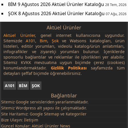
BİM 9 Ağustos 2026 Aktüel Ürünler Kataloğu
28 Tem, 2026
ŞOK 8 Ağustos 2026 Aktüel Ürünler Kataloğu
07 Ağu, 2026
Aktüel Ürünler
Aktüel Ürünler
, genel internet kullanıcısına uygundur.
Sitemizde
A101
,
Bim
,
Şok
ve Watsons katalogları, ürün
listeleri, editör yorumları, videolu katalog/ürün anlatımları,
infografikler ve ziyaretçi yorumları bulunur. İçeriklerde
sponsorlu bağlantılar ve reklamlar ile işbirlikleri yer alabilir.
Sitemiz KVKK mevzuatına uygun biçimde çerez (cookies)
konumlandırmaktadır.
Gizlilik Politikası
sayfamızda tüm
detayları şeffaf biçimde öğrenebilirsiniz.
A101
BİM
ŞOK
Bağlantılar
Sitemiz
Google
servisleriden yararlanmaktadır.
Sitemiz Wordpress alt yapısı ile çalışmaktadır.
Site Haritamız:
Google Sitemap
ve
Kategoriler
Bize Ulaşın:
İletişim
Güncel Konular:
Aktüel Ürünler News