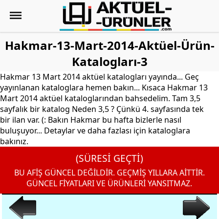
Hakmar-13-Mart-2014-Aktüel-Ürün-
Katalogları-3
Hakmar 13 Mart 2014 aktüel katalogları yayında... Geç
yayınlanan kataloglara hemen bakın... Kısaca Hakmar 13
Mart 2014 aktüel kataloglarından bahsedelim. Tam 3,5
sayfalık bir katalog Neden 3,5 ? Çünkü 4. sayfasında tek
bir ilan var. (: Bakın Hakmar bu hafta bizlerle nasıl
buluşuyor... Detaylar ve daha fazlası için kataloglara
bakınız.
(SÜRESİ GEÇTİ)
BU AFİŞ GÜNCEL DEĞİLDİR. GEÇMİŞ YILLARA AİTTİR.
GÜNCEL FİYATLARI VE ÜRÜNLERİ YANSITMAZ.