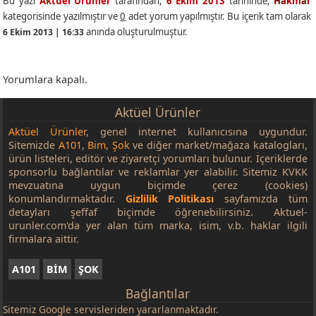
Bu yazı
Aktüel Ürünler
tarafından,
6 Ekim 2013
tarihinde,
Hakmar
kategorisinde yazılmıştır ve
0
adet yorum yapılmıştır. Bu içerik tam olarak
anında oluşturulmuştur.
6 Ekim 2013 | 16:33
Yorumlara kapalı.
Aktüel Ürünler
Aktüel Ürünler
, genel internet kullanıcısına uygundur.
Sitemizde
A101
,
Bim
,
Şok
ve diğer market/mağaza katalogları,
ürün listeleri, editör ve ziyaretçi yorumları bulunur. İçeriklerde
sponsorlu bağlantılar ve reklamlar yer alabilir. Sitemiz KVKK
mevzuatına uygun biçimde çerez (cookies)
konumlandırmaktadır.
Gizlilik Politikası
sayfamızda tüm
detayları şeffaf biçimde öğrenebilirsiniz. Aktuel-
urunler.com'da yer alan tüm marka, isim, v.b. haklar ilgili
firmalara aittir.
A101
BİM
ŞOK
Bağlantılar
Sitemiz
Google
servisleriden yararlanmaktadır.