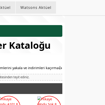
ktüel
Watsons Aktüel
er Kataloğu
lerini yakala ve indirimleri kaçırma👍
itesinden teyit ediniz.