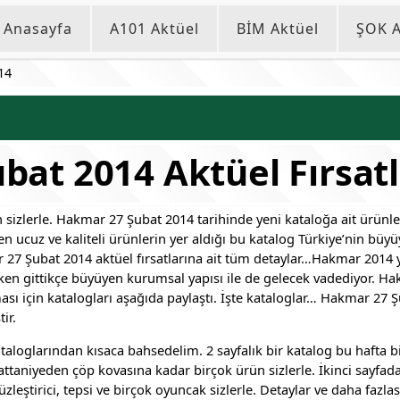
Anasayfa
A101 Aktüel
BİM Aktüel
ŞOK A
14
at 2014 Aktüel Fırsatl
sizlerle. Hakmar 27 Şubat 2014 tarihinde yeni kataloğa ait ürünler
en ucuz ve kaliteli ürünlerin yer aldığı bu katalog Türkiye’nin bü
ar 27 Şubat 2014 aktüel fırsatlarına ait tüm detaylar…
Hakmar 2014 y
arken gittikçe büyüyen kurumsal yapısı ile de gelecek vadediyor. Hakm
nması için katalogları aşağıda paylaştı. İşte kataloglar… Hakmar 27 
ir.
aloglarından kısaca bahsedelim. 2 sayfalık bir katalog bu hafta bi
aniyeden çöp kovasına kadar birçok ürün sizlerle. İkinci sayfada ise
zleştirici, tepsi ve birçok oyuncak sizlerle. Detaylar ve daha fazla