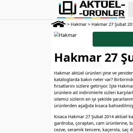
>
Hakmar
>
Hakmar 27 Şubat 20
Hakmar 27 Şub
Hakmar aktüel ürünleri yine ve yeniden 
kataloglarda bakın neler var? Birbirind
fırsatlarını sizlere getiriyor. İşte Hakm
ürünlere ait indirimlerle sizleri karşıl
sitemiz sizlerin en iyi şekilde yararla
ürünlerden aşağıda kısaca bahsedilmişt
Kısaca Hakmar 27 Şubat 2014 aktüel kat
gardroba, çoraptan, cam ürünlerine, batt
cezve, seramik tencere, kaçerola, saç dü