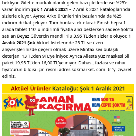
bekliyor. Gilette markalı olarak gelen bazı jiletlerde ise %25’e
varan indirim
Şok 1 Aralık 2021
– 7 Aralık 2021 kataloglarında
sizlerle oluyor. Ayrıca Arko ürünlerinin bazılarında da %25
indirim dikkat çekiyor. Tüm bunlara ek olarak Finish hepsi 1
arada tablet 110’lu indirimli fiyatla alıcı beklerken sadece Şok’ta
satılan Beyaz Güvercin mendil 1lu 3,95 TL’den sizlerle oluyor.
1
Aralık 2021 Şok
Aktüel listelerinde 25 TL ve üzeri
alışverişlerinizde geçerli olmak üzere Mintax sıvı bulaşık
deterjanı 13 TL’den 9TL’ye iniyor. Ayrıca Allesta yüz maskesi 5li
paket 19,95 TL’den 16,00 TL’ye iniyor. Dahası, fazlası ve nihai
fiyat/ürün bilgisi için resmi adres sokmarket. com. tr ‘yi ziyaret
ediniz.
Aktüel Ürünler
Kataloğu: Şok 1 Aralık 2021