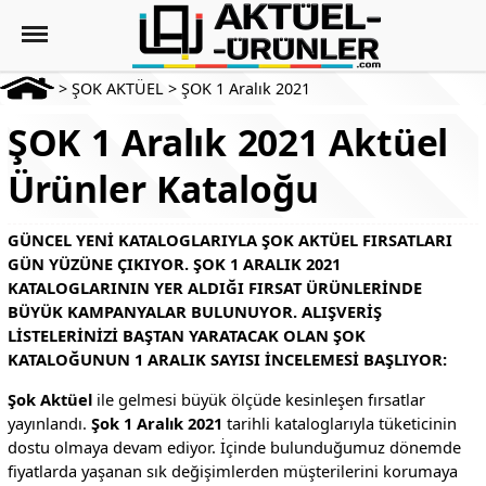
>
ŞOK AKTÜEL
>
ŞOK 1 Aralık 2021
ŞOK 1 Aralık 2021 Aktüel
Ürünler Kataloğu
GÜNCEL YENI KATALOGLARIYLA ŞOK AKTÜEL FIRSATLARI
GÜN YÜZÜNE ÇIKIYOR. ŞOK 1 ARALIK 2021
KATALOGLARININ YER ALDIĞI FIRSAT ÜRÜNLERINDE
BÜYÜK KAMPANYALAR BULUNUYOR. ALIŞVERIŞ
LISTELERINIZI BAŞTAN YARATACAK OLAN ŞOK
KATALOĞUNUN 1 ARALIK SAYISI INCELEMESI BAŞLIYOR:
Şok Aktüel
ile gelmesi büyük ölçüde kesinleşen fırsatlar
yayınlandı.
Şok 1 Aralık 2021
tarihli kataloglarıyla tüketicinin
dostu olmaya devam ediyor. İçinde bulunduğumuz dönemde
fiyatlarda yaşanan sık değişimlerden müşterilerini korumaya