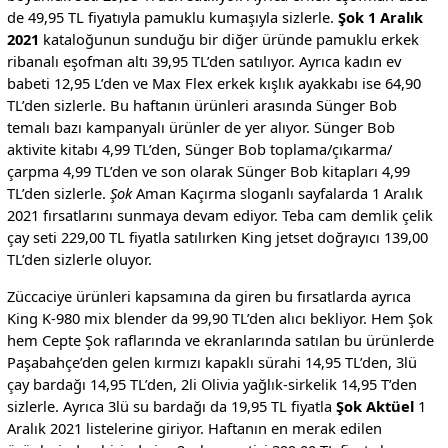
de 49,95 TL fiyatıyla pamuklu kumaşıyla sizlerle.
Şok 1 Aralık
2021
kataloğunun sunduğu bir diğer üründe pamuklu erkek
ribanalı eşofman altı 39,95 TL’den satılıyor. Ayrıca kadın ev
babeti 12,95 L’den ve Max Flex erkek kışlık ayakkabı ise 64,90
TL’den sizlerle. Bu haftanın ürünleri arasında Sünger Bob
temalı bazı kampanyalı ürünler de yer alıyor. Sünger Bob
aktivite kitabı 4,99 TL’den, Sünger Bob toplama/çıkarma/
çarpma 4,99 TL’den ve son olarak Sünger Bob kitapları 4,99
TL’den sizlerle.
Şok
Aman Kaçırma sloganlı sayfalarda 1 Aralık
2021 fırsatlarını sunmaya devam ediyor. Teba cam demlik çelik
çay seti 229,00 TL fiyatla satılırken King jetset doğrayıcı 139,00
TL’den sizlerle oluyor.
Züccaciye ürünleri kapsamına da giren bu fırsatlarda ayrıca
King K-980 mix blender da 99,90 TL’den alıcı bekliyor. Hem Şok
hem Cepte Şok raflarında ve ekranlarında satılan bu ürünlerde
Paşabahçe’den gelen kırmızı kapaklı sürahi 14,95 TL’den, 3lü
çay bardağı 14,95 TL’den, 2li Olivia yağlık-sirkelik 14,95 T’den
sizlerle. Ayrıca 3lü su bardağı da 19,95 TL fiyatla
Şok Aktüel
1
Aralık 2021 listelerine giriyor. Haftanın en merak edilen