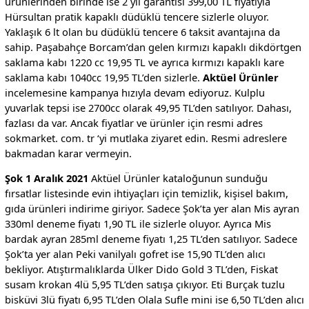
ürünlerinden birinde ise 2 yıl garantisi 399,00 TL fiyatıyla
Hürsultan pratik kapaklı düdüklü tencere sizlerle oluyor.
Yaklaşık 6 lt olan bu düdüklü tencere 6 taksit avantajına da
sahip. Paşabahçe Borcam’dan gelen kırmızı kapaklı dikdörtgen
saklama kabı 1220 cc 19,95 TL ve ayrıca kırmızı kapaklı kare
saklama kabı 1040cc 19,95 TL’den sizlerle.
Aktüel Ürünler
incelemesine kampanya hızıyla devam ediyoruz. Kulplu
yuvarlak tepsi ise 2700cc olarak 49,95 TL’den satılıyor. Dahası,
fazlası da var. Ancak fiyatlar ve ürünler için resmi adres
sokmarket. com. tr ‘yi mutlaka ziyaret edin. Resmi adreslere
bakmadan karar vermeyin.
Şok 1 Aralık 2021
Aktüel Ürünler kataloğunun sunduğu
fırsatlar listesinde evin ihtiyaçları için temizlik, kişisel bakım,
gıda ürünleri indirime giriyor. Sadece Şok’ta yer alan Mis ayran
330ml deneme fiyatı 1,90 TL ile sizlerle oluyor. Ayrıca Mis
bardak ayran 285ml deneme fiyatı 1,25 TL’den satılıyor. Sadece
Şok’ta yer alan Peki vanilyalı gofret ise 15,90 TL’den alıcı
bekliyor. Atıştırmalıklarda Ülker Dido Gold 3 TL’den, Fiskat
susam krokan 4lü 5,95 TL’den satışa çıkıyor. Eti Burçak tuzlu
bisküvi 3lü fiyatı 6,95 TL’den Olala Sufle mini ise 6,50 TL’den alıcı