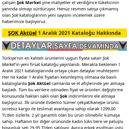
çalışan
Şok Market
yine maliyetler el verdiğince tüketicinin
yanında olmayı sürdürüyor. Henüz resmen satışa çıkmamış
olan
Şok
kataloglarının yeni sayısını incelemek üzere
haberimize başlıyoruz.
ŞOK Aktüel
1 Aralık 2021 Kataloğu Hakkında
Türkiye’nin en kaliteli ürünlerini uygun fiyata satan
Şok
Market
‘in yeni fırsat kataloğu yayınlandı. Merakla beklenen 1
Aralık 2021 kataloglarında ortaya çıkan detaylar muhteşem!
Her ne kadar 1 Aralık fiyatları kesinleşmiş olmasa da basılı
kataloglarda
Şok Aktüel
camlarda ve el afişlerinde yer almaya
başladı. Tüm bu verilere istinaden fiyat ve ürünleri değiştirme
konusunda hakları saklı olan
Şok
indirimlerini ele almaya
başlıyoruz. İlk üründe Evdemo Sümer çekyat/kanepe ürünü
ücretsiz kargo ile teslimat avantajına sahip olarak 1299,00
TL’den sizlerle. 2 yıl garantili olan bu ürün silinebilir kumaşa
sahip. Haftanın bir diğer ürününde kadın lüks bere ve peluşlu
boyunluk seti 29,95 Tl’den satılıyor. Ayrıca erkek eşofman üstü