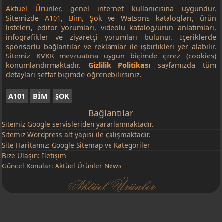
Çikolatalı Gofret Tablet 100 g
54,90 TL
Aktüel Ürünler
, genel internet kullanıcısına uygundur.
Sitemizde
A101
,
Bim
,
Şok
ve Watsons katalogları, ürün
Dankek 8 Kek Çeşitleri 55 g
8,75 TL
listeleri, editör yorumları, videolu katalog/ürün anlatımları,
Olala Sufle Kek/Frambuazlı 55 g
24,90 TL
infografikler ve ziyaretçi yorumları bulunur. İçeriklerde
sponsorlu bağlantılar ve reklamlar ile işbirlikleri yer alabilir.
Dankek İkramlık Madelin 135 g
39,90 TL
Sitemiz KVKK mevzuatına uygun biçimde çerez (cookies)
konumlandırmaktadır.
Gizlilik Politikası
sayfamızda tüm
Dankek Kakaolu/Mozaik/Meyveli Baton Kek 200 g
39,90 TL
detayları şeffaf biçimde öğrenebilirsiniz.
Oneo Dopdolu Nane/Meyve Aromalı Şişe Sakız 76 g
59,90 TL
A101
BİM
ŞOK
Ülker Pastil Çeşitleri 22,4 g
34,90 TL
Kalpten Kalbe Kahve Fincan Takımı 6 Kişilik 90 ml
749,00 TL
Bağlantılar
Sitemiz
Google
servisleriden yararlanmaktadır.
Emsan Rendeli Saklama/Karıştırma Kabı 24 cm
499,00 TL
Sitemiz Wordpress alt yapısı ile çalışmaktadır.
Emsan 5 Parça Servis Seti
299,00 TL
Site Haritamız:
Google Sitemap
ve
Kategoriler
Bize Ulaşın:
İletişim
Emsan Alüminyum Döküm Pankek Tavası 27 cm
499,00 TL
Güncel Konular:
Aktüel Ürünler News
Kaçerola 14 cm
199,00 TL
Mehtap Krep Tava 26 cm
249,00 TL
Lava Çift Kulplu Döküm Izgara Tava 26 cm
1.249,00 TL
Kek Kalıbı Çeşitleri (Baton/Tart/Menekşe)
199,00 TL