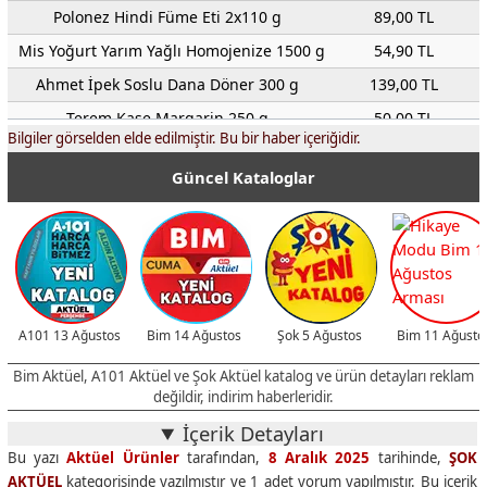
Polonez Hindi Füme Eti 2x110 g
89,00 TL
Mis Yoğurt Yarım Yağlı Homojenize 1500 g
54,90 TL
Ahmet İpek Soslu Dana Döner 300 g
139,00 TL
Terem Kase Margarin 250 g
50,00 TL
Bilgiler görselden elde edilmiştir. Bu bir haber içeriğidir.
Kranky Corn Flakes Mısır Gevreği 500 g
45,90 TL
Güncel Kataloglar
Superfresh Kajun Baharatlı Gurme Soğan Halkası 425 g
74,90 TL
Uno Anadolu Tandır Lavaş 6'lı 282 g
44,90 TL
Pastacı Ar-Be Tereyağlı/Tarçın Zencefilli Kurabiye 330 g
169,00 TL
Karmen Krokantlı Fındık Kreması 500 g
115,00 TL
Indomie Dana Eti/Tavuk/Köri Aromalı Noodle Bardak 60 g
27,95 TL
A101 13 Ağustos
Bim 14 Ağustos
Şok 5 Ağustos
Bim 11 Ağusto
Karmen 3 Kat Tat Gofret 10'lu 200 g
52,00 TL
Bim Aktüel, A101 Aktüel ve Şok Aktüel katalog ve ürün detayları reklam
Dr. Oetker Kakaolu Puding 196 g
43,90 TL
değildir, indirim haberleridir.
Piyale Fırınlanmış Dolgusuz Mantı/Erişte 500 g
27,50 TL
İçerik Detayları
Eti Form Bitter Çikolata Kaplı 50 g
29,90 TL
Bu yazı
Aktüel Ürünler
tarafından,
8 Aralık 2025
tarihinde,
ŞOK
AKTÜEL
kategorisinde yazılmıştır ve
1
adet yorum yapılmıştır. Bu içerik