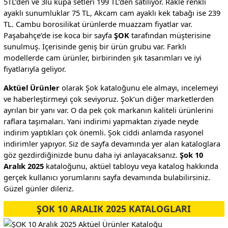
5TL’den ve 3lü kupa setleri 199 TL’den satılıyor. Rakle renkli
ayaklı sunumluklar 75 TL, Akcam cam ayaklı kek tabağı ise 239
TL. Cambu borosilikat ürünlerde muazzam fiyatlar var.
Paşabahçe’de ise koca bir sayfa
ŞOK
tarafından müşterisine
sunulmuş. İçerisinde geniş bir ürün grubu var. Farklı
modellerde cam ürünler, birbirinden şık tasarımları ve iyi
fiyatlarıyla geliyor.
Aktüel Ürünler
olarak Şok kataloğunu ele almayı, incelemeyi
ve haberleştirmeyi çok seviyoruz. Şok’un diğer marketlerden
ayrılan bir yanı var. O da pek çok markanın kaliteli ürünlerini
raflara taşımaları. Yani indirimi yapmaktan ziyade neyde
indirim yaptıkları çok önemli. Şok ciddi anlamda rasyonel
indirimler yapıyor. Siz de sayfa devamında yer alan kataloglara
göz gezdirdiğinizde bunu daha iyi anlayacaksanız.
Şok 10
Aralık 2025
kataloğunu, aktüel tabloyu veya katalog hakkında
gerçek kullanıcı yorumlarını sayfa devamında bulabilirsiniz.
Güzel günler dileriz.
ŞOK 10 ARALIK 2025 KATALOGLARI