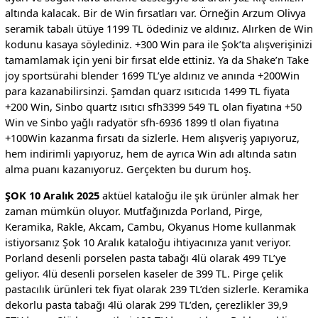
altında kalacak. Bir de Win fırsatları var. Örneğin Arzum Olivya
seramik tabalı ütüye 1199 TL ödediniz ve aldınız. Alırken de Win
kodunu kasaya söylediniz. +300 Win para ile Şok’ta alışverişinizi
tamamlamak için yeni bir fırsat elde ettiniz. Ya da Shake’n Take
joy sportsürahi blender 1699 TL’ye aldınız ve anında +200Win
para kazanabilirsinzi. Şamdan quarz ısıtıcıda 1499 TL fiyata
+200 Win, Sinbo quartz ısıtıcı sfh3399 549 TL olan fiyatına +50
Win ve Sinbo yağlı radyatör sfh-6936 1899 tl olan fiyatına
+100Win kazanma fırsatı da sizlerle. Hem alışveriş yapıyoruz,
hem indirimli yapıyoruz, hem de ayrıca Win adı altında satın
alma puanı kazanıyoruz. Gerçekten bu durum hoş.
ŞOK 10 Aralık 2025
aktüel kataloğu ile şık ürünler almak her
zaman mümkün oluyor. Mutfağınızda Porland, Pirge,
Keramika, Rakle, Akcam, Cambu, Okyanus Home kullanmak
istiyorsanız Şok 10 Aralık kataloğu ihtiyacınıza yanıt veriyor.
Porland desenli porselen pasta tabağı 4lü olarak 499 TL’ye
geliyor. 4lü desenli porselen kaseler de 399 TL. Pirge çelik
pastacılık ürünleri tek fiyat olarak 239 TL’den sizlerle. Keramika
dekorlu pasta tabağı 4lü olarak 299 TL’den, çerezlikler 39,9