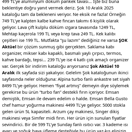
499 TL’ye alüminyum döküm pankek tavası… İşte biz buna
beklentiye doğru yanıt vermek deriz. Şok 10 Aralık 2025
kataloğu tam da bekleneni veriyor. Ne eksik ne fazla! Örneğin
749 TL’ye kalpten kalbe kahve fincan takımı 6 kişilik olarak
geliyor. Lava çift kulplu döküm ızgara tavasında 1249 TL,
Mehtap kaçerola 199 TL veya krep tava 249 TL. Kek kalıbı
çeşitleri ise 199 TL. Mutfakta “şu lazım” dediğiniz ne varsa
ŞOK
Aktüel
bir çözüm sunmuş gibi gerçekten. Saklama kabı
organizer, mikser kabı kapaklı, basmalı yaylı çırpıcı, termos,
kahve bardağı, tepsi… 239 TL’ye ise 4 katlı çok amaçlı organizer
var. Gerçek bir indirim kataloğu arıyorsanız
Şok Aktüel 10
Aralık
ilk sayfada sizi yakalıyor. Gelelim Şok kataloğunun ikinci
sayfasında neler olduğuna: Alpina turbo fanlı ankastre set siyah
8499 TL’ye geliyor. Hemen “fiyat artmış” demeyin diye söylemek
gerekirse bu ürün “turbo fan” destekli fırın içeriyor. Emsan
demiştik, Emsan ile devam edelim o halde. Emsan Bella Gusto
chef hamur yoğurma makinesi 4499 TL’ye geliyor. 5000 stokla
gelen ürün 5L kapasiteli. Arzum çay makinesi, Singer dikiş
makinesi veya Simfer midi fırın. Her ürün için sunulan fiyatlar
sevindirici. Bir de 599 TL’ye Sunday fanlı ısıtıcı var. 3 kademe ısı
ayarı ve soğuk hava üfleme desteğiyle bu ürün yaz-kış elinizin