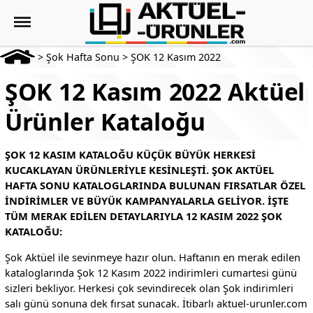
>
Şok Hafta Sonu
>
ŞOK 12 Kasım 2022
ŞOK 12 Kasım 2022 Aktüel
Ürünler Kataloğu
ŞOK 12 KASIM KATALOĞU KÜÇÜK BÜYÜK HERKESI
KUCAKLAYAN ÜRÜNLERIYLE KESINLEŞTI. ŞOK AKTÜEL
HAFTA SONU KATALOGLARINDA BULUNAN FIRSATLAR ÖZEL
INDIRIMLER VE BÜYÜK KAMPANYALARLA GELIYOR. İŞTE
TÜM MERAK EDILEN DETAYLARIYLA 12 KASIM 2022 ŞOK
KATALOĞU:
Şok Aktüel ile sevinmeye hazır olun. Haftanın en merak edilen
kataloglarında Şok 12 Kasım 2022 indirimleri cumartesi günü
sizleri bekliyor. Herkesi çok sevindirecek olan Şok indirimleri
salı günü sonuna dek fırsat sunacak. İtibarlı aktuel-urunler.com