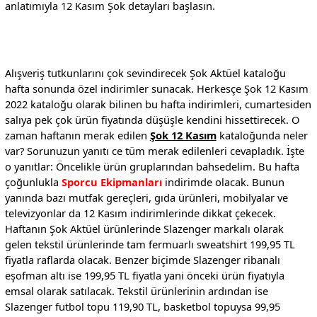
anlatımıyla 12 Kasım Şok detayları başlasın.
Alışveriş tutkunlarını çok sevindirecek Şok Aktüel kataloğu
hafta sonunda özel indirimler sunacak. Herkesçe Şok 12 Kasım
2022 kataloğu olarak bilinen bu hafta indirimleri, cumartesiden
salıya pek çok ürün fiyatında düşüşle kendini hissettirecek. O
zaman haftanın merak edilen
Şok 12 Kasım
kataloğunda neler
var? Sorunuzun yanıtı ce tüm merak edilenleri cevapladık. İşte
o yanıtlar: Öncelikle ürün gruplarından bahsedelim. Bu hafta
çoğunlukla
Sporcu Ekipmanları
indirimde olacak. Bunun
yanında bazı mutfak gereçleri, gıda ürünleri, mobilyalar ve
televizyonlar da 12 Kasım indirimlerinde dikkat çekecek.
Haftanın Şok Aktüel ürünlerinde Slazenger markalı olarak
gelen tekstil ürünlerinde tam fermuarlı sweatshirt 199,95 TL
fiyatla raflarda olacak. Benzer biçimde Slazenger ribanalı
eşofman altı ise 199,95 TL fiyatla yani önceki ürün fiyatıyla
emsal olarak satılacak. Tekstil ürünlerinin ardından ise
Slazenger futbol topu 119,90 TL, basketbol topuysa 99,95