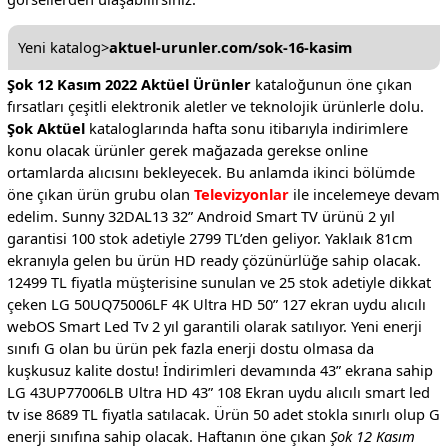
Yeni katalog>
aktuel-urunler.com/sok-16-kasim
Şok 12 Kasım 2022 Aktüel Ürünler
kataloğunun öne çıkan
fırsatları çeşitli elektronik aletler ve teknolojik ürünlerle dolu.
Şok Aktüel
kataloglarında hafta sonu itibarıyla indirimlere
konu olacak ürünler gerek mağazada gerekse online
ortamlarda alıcısını bekleyecek. Bu anlamda ikinci bölümde
öne çıkan ürün grubu olan
Televizyonlar
ile incelemeye devam
edelim. Sunny 32DAL13 32” Android Smart TV ürünü 2 yıl
garantisi 100 stok adetiyle 2799 TL’den geliyor. Yaklaık 81cm
ekranıyla gelen bu ürün HD ready çözünürlüğe sahip olacak.
12499 TL fiyatla müşterisine sunulan ve 25 stok adetiyle dikkat
çeken LG 50UQ75006LF 4K Ultra HD 50” 127 ekran uydu alıcılı
webOS Smart Led Tv 2 yıl garantili olarak satılıyor. Yeni enerji
sınıfı G olan bu ürün pek fazla enerji dostu olmasa da
kuşkusuz kalite dostu! İndirimleri devamında 43” ekrana sahip
LG 43UP77006LB Ultra HD 43” 108 Ekran uydu alıcılı smart led
tv ise 8689 TL fiyatla satılacak. Ürün 50 adet stokla sınırlı olup G
enerji sınıfına sahip olacak. Haftanın öne çıkan
Şok 12 Kasım