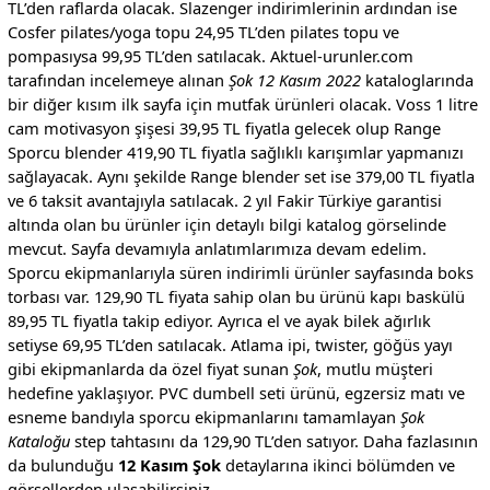
TL’den raflarda olacak. Slazenger indirimlerinin ardından ise
Cosfer pilates/yoga topu 24,95 TL’den pilates topu ve
pompasıysa 99,95 TL’den satılacak. Aktuel-urunler.com
tarafından incelemeye alınan
Şok 12 Kasım 2022
kataloglarında
bir diğer kısım ilk sayfa için mutfak ürünleri olacak. Voss 1 litre
cam motivasyon şişesi 39,95 TL fiyatla gelecek olup Range
Sporcu blender 419,90 TL fiyatla sağlıklı karışımlar yapmanızı
sağlayacak. Aynı şekilde Range blender set ise 379,00 TL fiyatla
ve 6 taksit avantajıyla satılacak. 2 yıl Fakir Türkiye garantisi
altında olan bu ürünler için detaylı bilgi katalog görselinde
mevcut. Sayfa devamıyla anlatımlarımıza devam edelim.
Sporcu ekipmanlarıyla süren indirimli ürünler sayfasında boks
torbası var. 129,90 TL fiyata sahip olan bu ürünü kapı baskülü
89,95 TL fiyatla takip ediyor. Ayrıca el ve ayak bilek ağırlık
setiyse 69,95 TL’den satılacak. Atlama ipi, twister, göğüs yayı
gibi ekipmanlarda da özel fiyat sunan
Şok
, mutlu müşteri
hedefine yaklaşıyor. PVC dumbell seti ürünü, egzersiz matı ve
esneme bandıyla sporcu ekipmanlarını tamamlayan
Şok
Kataloğu
step tahtasını da 129,90 TL’den satıyor. Daha fazlasının
da bulunduğu
12 Kasım Şok
detaylarına ikinci bölümden ve
görsellerden ulaşabilirsiniz.