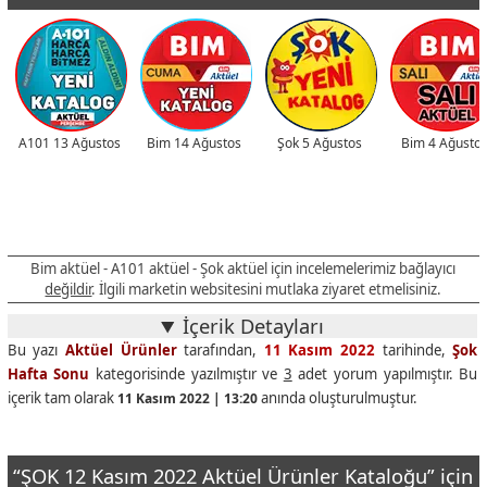
A101 13 Ağustos
Bim 14 Ağustos
Şok 5 Ağustos
Bim 4 Ağusto
Bim aktüel - A101 aktüel - Şok aktüel için incelemelerimiz bağlayıcı
değildir
. İlgili marketin websitesini mutlaka ziyaret etmelisiniz.
İçerik Detayları
Bu yazı
Aktüel Ürünler
tarafından,
11 Kasım 2022
tarihinde,
Şok
Hafta Sonu
kategorisinde yazılmıştır ve
3
adet yorum yapılmıştır. Bu
içerik tam olarak
anında oluşturulmuştur.
11 Kasım 2022 | 13:20
“ŞOK 12 Kasım 2022 Aktüel Ürünler Kataloğu” için