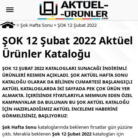
>
Şok Hafta Sonu
>
ŞOK 12 Şubat 2022
ŞOK 12 Şubat 2022 Aktüel
Ürünler Kataloğu
ŞOK 12 ŞUBAT 2022 KATALOGLARI SUNACAĞI INDIRIMLI
ÜRÜNLERI RESMEN AÇIKLADI. ŞOK AKTÜEL HAFTA SONU
KATALOĞU OLARAK DA BILINEN CUMARTESI BAŞLANGIÇLI
AKTÜEL KATALOGLARDA IKI SAYFADA PEK ÇOK ÜRÜN YER
ALMAKTA. İÇERISINDE FIYATLARIYLA MEMNUN EDEN ÖZEL
KAMPANYALAR DA BULUNAN BU ŞOK AKTÜEL KATALOĞU
IÇIN HAZIRLADIĞIMIZ AKTÜEL INCELEME HABERINI
GÖRMELISINIZ, BAŞLIYORUZ:
Şok Hafta Sonu
kataloglarında beklenen fırsatlar gün yüzüne
çıktı. Merakla beklenen
Şok 12 Şubat 2022
katalogları için