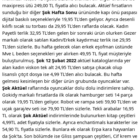
maxipress ütü 249,00 TL fiyatla alıcı bulacak.
Aktüel
fırsatların
sunduğu bir diğer
Şok Hafta Sonu
ürününde kapı önü paspası
dijital baskılı seçenekleriyle 19,95 TL’den geliyor. Ayrıca desenli
kılıflı sıcak su torbası da 29,95 TL’den raflarda olacak. Kadın
Payetli terlik 32,95 TL’den gelen bir sonraki ürün olurken Gezer
markalı olarak satılan Kadın/Erkek kaydırmaz terlik ise 29,95
TL’den sizlerle. Bu hafta gelecek olan erkek eşofman üstünde
Mve L beden seçenekleri yer alırken 49,95 TL fiyat müşteriyle
buluşturulmuş.
Şok 12 Şubat 2022
aktüel kataloglarında yer
alan kadın viskon tek alt 24,95 TL’den satışa çıkacak olup
lisanslı çıtçıt dosya ise 4,99 TL’den alıcı bulacak. Bu hafta
gelmesi kesinleşen bir diğer ürün grubunda oyuncaklar var.
Şok Aktüel
raflarında oyuncaklar dolu dolu indirimlere sahip.
Gokidy markalı fırsatlarda ilk olarak hamburger seti 14 parça
olarak 19,95 TL’den geliyor. Robot ve rampa seti 59,90 TL’den ve
uçak garaj/ev seti ise 79,90 TL’den sizlerle. Tekli arabalar 16,95
TL olarak
Şok Aktüel
indirimlerinde bulunurken kitap çeşitleri
4,99TL adet fiyatıyla sizlerle. Ayrıca enchantimals karakterler ise
54,90 TL fiyatla sizlerle. Bunlara ek olarak Erpa kara hayvanları
da Şok’ta. Son bölümde ise Gliss şampuan çeşitleri, Cif krem ve