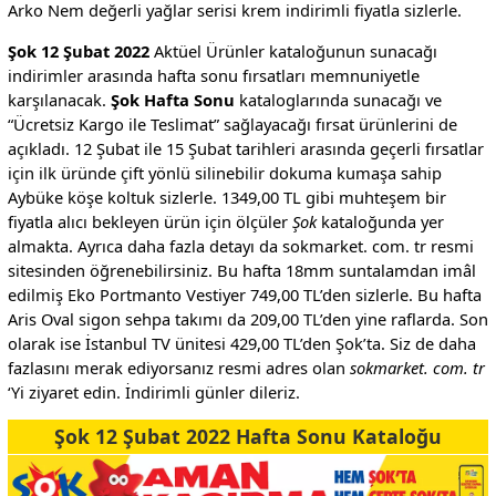
Arko Nem değerli yağlar serisi krem indirimli fiyatla sizlerle.
Şok 12 Şubat 2022
Aktüel Ürünler kataloğunun sunacağı
indirimler arasında hafta sonu fırsatları memnuniyetle
karşılanacak.
Şok Hafta Sonu
kataloglarında sunacağı ve
“Ücretsiz Kargo ile Teslimat” sağlayacağı fırsat ürünlerini de
açıkladı. 12 Şubat ile 15 Şubat tarihleri arasında geçerli fırsatlar
için ilk üründe çift yönlü silinebilir dokuma kumaşa sahip
Aybüke köşe koltuk sizlerle. 1349,00 TL gibi muhteşem bir
fiyatla alıcı bekleyen ürün için ölçüler
Şok
kataloğunda yer
almakta. Ayrıca daha fazla detayı da sokmarket. com. tr resmi
sitesinden öğrenebilirsiniz. Bu hafta 18mm suntalamdan imâl
edilmiş Eko Portmanto Vestiyer 749,00 TL’den sizlerle. Bu hafta
Aris Oval sigon sehpa takımı da 209,00 TL’den yine raflarda. Son
olarak ise İstanbul TV ünitesi 429,00 TL’den Şok’ta. Siz de daha
fazlasını merak ediyorsanız resmi adres olan
sokmarket. com. tr
‘Yi ziyaret edin. İndirimli günler dileriz.
Şok 12 Şubat 2022 Hafta Sonu Kataloğu