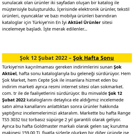
sunulacak olan ürünler iki sayfadan oluşan bir katalog ile
müşterisiyle buluşturuldu. İçerisinde elektronik ürünler, tekstil
ürünleri, oyuncaklar ve bazı mobilya ürünleri barındıran
kataloglar için Türkiye’nin En İyi
Aktüel Ürünler
sitesi
incelemeye başladı. İşte merak edilenler…
Şok 12 Şubat 2022 –
Şok Hafta Sonu
Türkiye’nin kaçırılmaması gereken indirimlerini sunan
Şok
Aktüel
, hafta sonu kataloglarıyla bu geleneği sürdürüyor. Hem
Şok Market, hem Cepte Şok ile insanlara hizmet eden bu
indirim marketi ayrıca resmi internet sitesi olan sokmarket.
com. tr ile de faaliyetlerini sürdürüyor. Bu minvalde
Şok 12
Şubat 2022
kataloglarını detaylıca ele aldığımız incelemede
satın alma kanallarını anlattıktan sonra ürünler hakkında
yaptığınız incelemelerimizi aktaralım. Markette bu hafta Range
TS5 3032 toz torbasız süpürge 2 yıl garantili olarak geliyor.
Ayrıca bu hafta Goldmaster markalı olarak gelen saç kurutma
makinesi 159,00 TL fiyatla sizlerle olurken bir diğer üründe ise