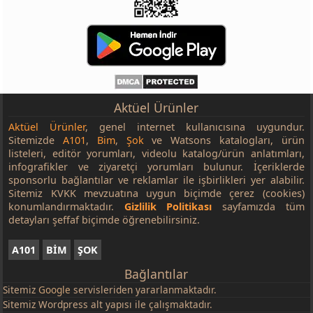
Aktüel Ürünler
Aktüel Ürünler
, genel internet kullanıcısına uygundur.
Sitemizde
A101
,
Bim
,
Şok
ve Watsons katalogları, ürün
listeleri, editör yorumları, videolu katalog/ürün anlatımları,
infografikler ve ziyaretçi yorumları bulunur. İçeriklerde
sponsorlu bağlantılar ve reklamlar ile işbirlikleri yer alabilir.
Sitemiz KVKK mevzuatına uygun biçimde çerez (cookies)
konumlandırmaktadır.
Gizlilik Politikası
sayfamızda tüm
detayları şeffaf biçimde öğrenebilirsiniz.
A101
BİM
ŞOK
Bağlantılar
Sitemiz
Google
servisleriden yararlanmaktadır.
Sitemiz Wordpress alt yapısı ile çalışmaktadır.