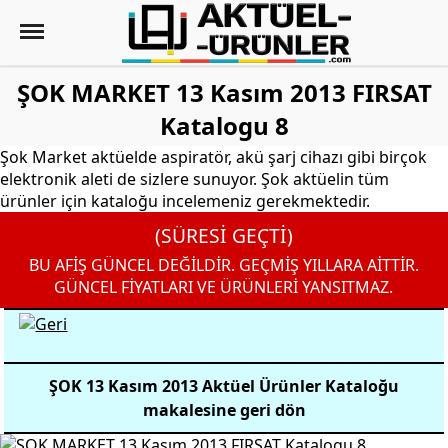
ŞOK MARKET 13 Kasım 2013 FIRSAT
Katalogu 8
Şok Market aktüelde aspiratör, akü şarj cihazı gibi birçok
elektronik aleti de sizlere sunuyor. Şok aktüelin tüm
ürünler için kataloğu incelemeniz gerekmektedir.
(SÜRESİ GEÇTİ)
BU AFİŞ GÜNCEL DEĞİLDİR. GEÇMİŞ YILLARA AİTTİR.
GÜNCEL FİYATLARI VE ÜRÜNLERİ YANSITMAZ.
ŞOK 13 Kasım 2013 Aktüel Ürünler Kataloğu
makalesine geri dön