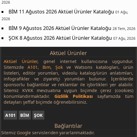
2026
BİM 11 Ağustos 2026 Aktüel Ürünler Kataloğu
01 Ağu,
2026
BİM 9 Ağustos 2026 Aktüel Ürünler Kataloğu
28 Tem, 2026
ŞOK 8 Ağustos 2026 Aktüel Ürünler Kataloğu
07 Ağu, 2026
Aktüel Ürünler
Aktüel Ürünler
, genel internet kullanıcısına uygundur.
Sitemizde
A101
,
Bim
,
Şok
ve Watsons katalogları, ürün
listeleri, editör yorumları, videolu katalog/ürün anlatımları,
infografikler ve ziyaretçi yorumları bulunur. İçeriklerde
sponsorlu bağlantılar ve reklamlar ile işbirlikleri yer alabilir.
Sitemiz KVKK mevzuatına uygun biçimde çerez (cookies)
konumlandırmaktadır.
Gizlilik Politikası
sayfamızda tüm
detayları şeffaf biçimde öğrenebilirsiniz.
A101
BİM
ŞOK
Bağlantılar
Sitemiz
Google
servisleriden yararlanmaktadır.