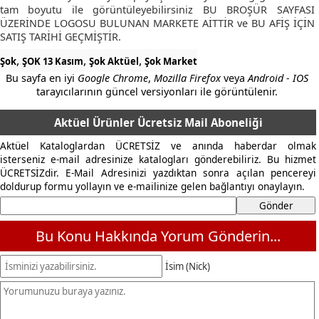
tam boyutu ile görüntüleyebilirsiniz BU BROŞÜR SAYFASI
ÜZERİNDE LOGOSU BULUNAN MARKETE AİTTİR ve BU AFİŞ İÇİN
SATIŞ TARİHİ GEÇMİŞTİR.
,
,
,
Şok
ŞOK 13 Kasım
Şok Aktüel
Şok Market
Bu sayfa en iyi
Google Chrome
,
Mozilla Firefox
veya
Android - IOS
tarayıcılarının güncel versiyonları ile görüntülenir.
Aktüel Ürünler Ücretsiz Mail Aboneliği
Aktüel Kataloglardan ÜCRETSİZ ve anında haberdar olmak
isterseniz e-mail adresinize katalogları gönderebiliriz. Bu hizmet
ÜCRETSİZdir. E-Mail Adresinizi yazdıktan sonra açılan pencereyi
doldurup formu yollayın ve e-mailinize gelen bağlantıyı onaylayın.
Bu Konu Hakkında Yorum Gönderin...
İsim (Nick)