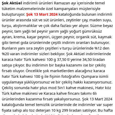
Şok Aktüel
indirimli ürünleri Ramazan ayı içerisinde temel
tüketim malzemelerinde özel kampanyaları müşterisiyle
buluşturuyor.
Şok 13 Mart 2024
kataloğunda bulunan indirimli
ürünler arasında süt ve süt ürünleri, zeytinler çay, maden suyu,
turşu, atıştırmalıklar ve çok daha fazlası yer alıyor. Süzme beyaz
peynir, tam yağlı tel peynir yarım yağlı yoğurt gümrüksüz
ayran, krema, kaşar peyniri, üçgen peynir, organik süt, kaymak
gibi temel gıda ürünlerinde çeşitli indirim oranları bulunuyor.
Bunların yanı sıra zeytin çeşitleri v turşu ürünlerinde %12 den
%20 varan indirimler sizleri bekliyor. Şok Aktüel indirimlerinde
karaca hatır Türk kahvesi 100 g 37,50 tl yerine 34,50 liradan
satışa çıkıyor. Bu indirimin bir başka kazanımı ise bir çekiliş
fırsatı oluyor. Öncelikle şok marketlerden alacağınız karaca
hatır Türk kahvesi 100 g ile fişinin fotoğrafını Qumpara isimli
uygulamaya yüklüyorsunuz ve bir çekiliş hakkı kazanıyorsunuz.
Çekiliş sonunda hatır plus mod 5in1 kahve makinesi, Hatır köz
Türk kahve makinesi ve Karaca kahve fincanı takımı 6lı
ürünlerinden kazanma fırsatı yakalıyorsunuz. Şok 13 Mart 2024
kataloğunda temel temizlik ürünlerinde de indirimler var super
fiyata sahip alo toz deterjan 10 kg 299 liradan satılıyor. Bu hafta