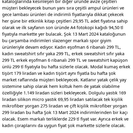
kataloglarında kesinleşen bir diğer üründe avize çeşitleri
müşteri bekleyecek bunun yanı sıra çeşitli ampul ürünleri ve
gece lambası ürünleri de indirimli fiyatlarıyla dikkat çekecek
her güne bir etkinlik kitap çeşitleri 29,95 TL adet fiyatına sahip
olarak ve ilk sayfanın son üründe A4 fotokopi kağıdı 94,50 tl
fiyatıyla markette yer bulacak. Şok 13 Mart 2024 kataloğunun
bu çarşamba indirimleri slazenger markalı spor giyim
ürünleriyle devam ediyor. Kadın eşofman 6 ribanalı 299 TL,
kadın sweatshirt sıfır yaka 299 TL, erkek sweatshirt sıfır yaka
299 TL erkek eşofman 6 ribanalı 299 TL ve sweatshirt kapüşon
ünlü 299 tl fiyatıyla bu hafta sizlerle olacak. Modal kumaş erkek
tişört 179 liradan ve kadın tişört aynı fiyatla bu hafta şok
market raflarında müşteri bekleyecek. Katlanır yatak çelik yay
sistemine sahip olarak hem koltuk hem de yatak olabilme
özelliğiyle 1.149 liradan sizleri bekleyecek. Dolgulu yastık 169
liradan silikon micro yastık 69,95 liradan satılacak tek kişilik
mikrofiber yorgan 275 liradan ve çift kişilik mikrofiber yorgan
299 liradan bu hafta Şok 13 Mart 2024 indirimlerinden bir kaçı
olacak. Esem markalı terliklerde 229 tl fiyat var. Ayrıca erkek ve
kadın çoraplarını da uygun fiyat şok markette sizlerle olacak.