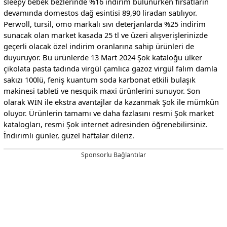
sleepy bebek bezlerinde %16 indirim bulunurken fırsatların
devamında domestos dağ esintisi 89,90 liradan satılıyor.
Perwoll, tursil, omo markalı sıvı deterjanlarda %25 indirim
sunacak olan market kasada 25 tl ve üzeri alışverişlerinizde
geçerli olacak özel indirim oranlarına sahip ürünleri de
duyuruyor. Bu ürünlerde 13 Mart 2024 Şok kataloğu ülker
çikolata pasta tadında virgül çamlıca gazoz virgül falım damla
sakızı 100lü, feniş kuantum soda karbonat etkili bulaşık
makinesi tableti ve nesquik maxi ürünlerini sunuyor. Son
olarak WİN ile ekstra avantajlar da kazanmak Şok ile mümkün
oluyor. Ürünlerin tamamı ve daha fazlasını resmi Şok market
katalogları, resmi Şok internet adresinden öğrenebilirsiniz.
İndirimli günler, güzel haftalar dileriz.
Sponsorlu Bağlantılar