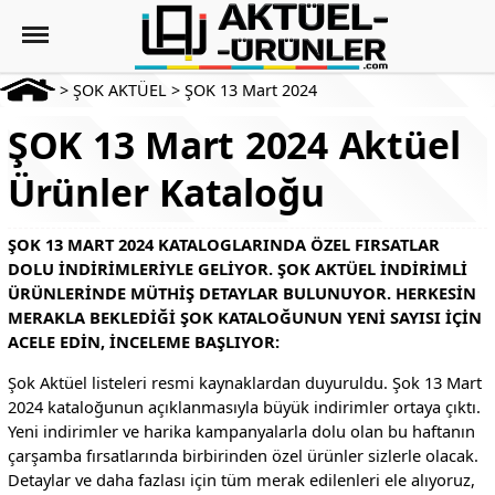
>
ŞOK AKTÜEL
>
ŞOK 13 Mart 2024
ŞOK 13 Mart 2024 Aktüel
Ürünler Kataloğu
ŞOK 13 MART 2024 KATALOGLARINDA ÖZEL FIRSATLAR
DOLU INDIRIMLERIYLE GELIYOR. ŞOK AKTÜEL INDIRIMLI
ÜRÜNLERINDE MÜTHIŞ DETAYLAR BULUNUYOR. HERKESIN
MERAKLA BEKLEDIĞI ŞOK KATALOĞUNUN YENI SAYISI IÇIN
ACELE EDIN, INCELEME BAŞLIYOR:
Şok Aktüel listeleri resmi kaynaklardan duyuruldu. Şok 13 Mart
2024 kataloğunun açıklanmasıyla büyük indirimler ortaya çıktı.
Yeni indirimler ve harika kampanyalarla dolu olan bu haftanın
çarşamba fırsatlarında birbirinden özel ürünler sizlerle olacak.
Detaylar ve daha fazlası için tüm merak edilenleri ele alıyoruz,