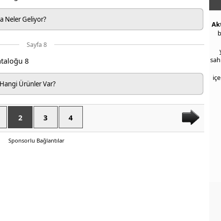
a Neler Geliyor?
Ak
b
Sayfa 8
sah
iç
Hangi Ürünler Var?
2
3
4
Sponsorlu Bağlantılar