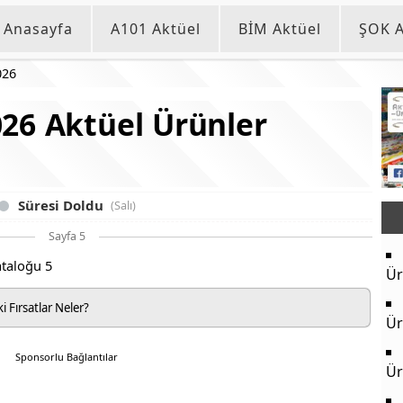
Anasayfa
A101 Aktüel
BİM Aktüel
ŞOK A
026
26 Aktüel Ürünler
Süresi Doldu
(Salı)
Sayfa 5
Ür
 Fırsatlar Neler?
Ür
Sponsorlu Bağlantılar
Ür