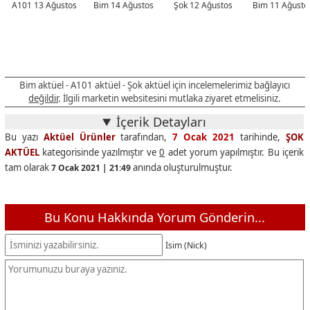
A101 13 Ağustos
Bim 14 Ağustos
Şok 12 Ağustos
Bim 11 Ağusto
Bim aktüel - A101 aktüel - Şok aktüel için incelemelerimiz bağlayıcı
değildir
. İlgili marketin websitesini mutlaka ziyaret etmelisiniz.
İçerik Detayları
Bu yazı
Aktüel Ürünler
tarafından,
7 Ocak 2021
tarihinde,
ŞOK
AKTÜEL
kategorisinde yazılmıştır ve
0
adet yorum yapılmıştır. Bu içerik
tam olarak
anında oluşturulmuştur.
7 Ocak 2021 | 21:49
Bu Konu Hakkında Yorum Gönderin...
İsim (Nick)