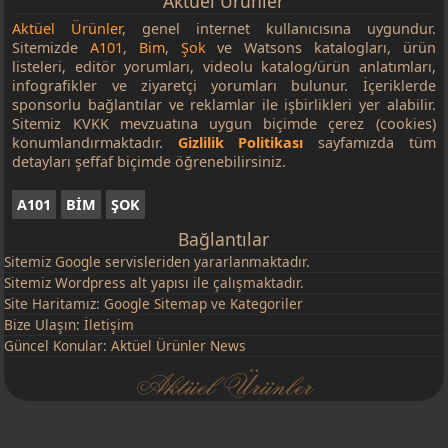
Aktüel Ürünler
Aktüel Ürünler
, genel internet kullanıcısına uygundur.
Sitemizde
A101
,
Bim
,
Şok
ve Watsons katalogları, ürün
listeleri, editör yorumları, videolu katalog/ürün anlatımları,
infografikler ve ziyaretçi yorumları bulunur. İçeriklerde
sponsorlu bağlantılar ve reklamlar ile işbirlikleri yer alabilir.
Sitemiz KVKK mevzuatına uygun biçimde çerez (cookies)
konumlandırmaktadır.
Gizlilik Politikası
sayfamızda tüm
detayları şeffaf biçimde öğrenebilirsiniz.
A101
BİM
ŞOK
Bağlantılar
Sitemiz
Google
servisleriden yararlanmaktadır.
Sitemiz Wordpress alt yapısı ile çalışmaktadır.
Site Haritamız:
Google Sitemap
ve
Kategoriler
Bize Ulaşın:
İletişim
Güncel Konular:
Aktüel Ürünler News