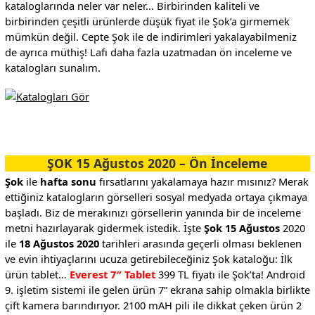
kataloglarında neler var neler… Birbirinden kaliteli ve
birbirinden çeşitli ürünlerde düşük fiyat ile Şok’a girmemek
mümkün değil. Cepte Şok ile de indirimleri yakalayabilmeniz
de ayrıca müthiş! Lafı daha fazla uzatmadan ön inceleme ve
katalogları sunalım.
ŞOK 15 Ağustos 2020 – Ön İnceleme
Şok
ile
hafta sonu
fırsatlarını yakalamaya hazır mısınız? Merak
ettiğiniz katalogların görselleri sosyal medyada ortaya çıkmaya
başladı. Biz de merakınızı görsellerin yanında bir de inceleme
metni hazırlayarak gidermek istedik. İşte
Şok 15 Ağustos
2020
ile
18 Ağustos 2020
tarihleri arasında geçerli olması beklenen
ve evin ihtiyaçlarını ucuza getirebileceğiniz Şok kataloğu: İlk
ürün tablet…
Everest 7″ Tablet
399 TL fiyatı ile Şok’ta! Android
9. işletim sistemi ile gelen ürün 7” ekrana sahip olmakla birlikte
çift kamera barındırıyor. 2100 mAH pili ile dikkat çeken ürün 2