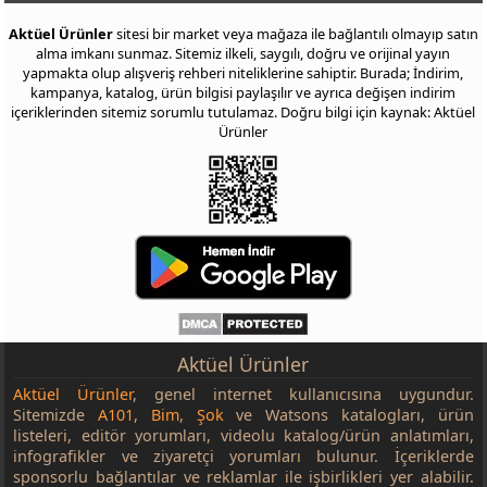
Aktüel Ürünler
sitesi bir market veya mağaza ile bağlantılı olmayıp satın
alma imkanı sunmaz. Sitemiz ilkeli, saygılı, doğru ve orijinal yayın
yapmakta olup alışveriş rehberi niteliklerine sahiptir. Burada; İndirim,
kampanya, katalog, ürün bilgisi paylaşılır ve ayrıca değişen indirim
içeriklerinden sitemiz sorumlu tutulamaz. Doğru bilgi için kaynak: Aktüel
Ürünler
Aktüel Ürünler
Aktüel Ürünler
, genel internet kullanıcısına uygundur.
Sitemizde
A101
,
Bim
,
Şok
ve Watsons katalogları, ürün
listeleri, editör yorumları, videolu katalog/ürün anlatımları,
infografikler ve ziyaretçi yorumları bulunur. İçeriklerde
sponsorlu bağlantılar ve reklamlar ile işbirlikleri yer alabilir.