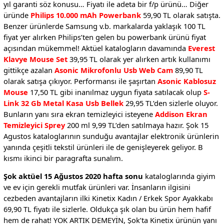
yıl garanti söz konusu… Fiyatı ile adeta bir f/p ürünü… Diğer
üründe
Philips 10.000 mAh Powerbank
59,90 TL olarak satışta.
Benzer ürünlerde Samsung v.b. markalarda yaklaşık 100 TL
fiyat yer alırken Philips’ten gelen bu powerbank ürünü fiyat
açısından mükemmel! Aktüel katalogların davamında
Everest
Klavye Mouse Set
39,95 TL olarak yer alırken artık kullanımı
gittikçe azalan
Asonic Mikrofonlu Usb Web Cam
89,90 TL
olarak satışa çıkıyor. Performansı ile şaşırtan
Asonic Kablosuz
Mouse
17,50 TL gibi inanılmaz uygun fiyata satılacak olup
S-
Link 32 Gb Metal Kasa Usb Bellek
29,95 TL’den sizlerle oluyor.
Bunların yanı sıra ekran temizleyici isteyene
Addison Ekran
Temizleyici Sprey
200 ml 9,99 TL’den satılmaya hazır. Şok 15
Agustos kataloglarının sunduğu avantajlar elektronik ürünlerin
yanında çeşitli tekstil ürünleri ile de genişleyerek geliyor. B
kısmı ikinci bir paragrafta sunalım.
Şok aktüel 15 Ağustos 2020 hafta sonu
kataloglarında giyim
ve ev için gerekli mutfak ürünleri var. İnsanların ilgisini
cezbeden avantajların ilki Kinetix Kadın / Erkek Spor Ayakkabı
69,90 TL fiyatı ile sizlerle. Oldukça şık olan bu ürün hem hafif
hem de rahat! YOK ARTIK DEMEYİN, Şok’ta Kinetix ürünün yanı