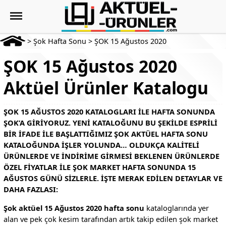
>
Şok Hafta Sonu
>
ŞOK 15 Ağustos 2020
ŞOK 15 Ağustos 2020
Aktüel Ürünler Katalogu
ŞOK 15 AĞUSTOS 2020 KATALOGLARI ILE HAFTA SONUNDA
ŞOK’A GIRIYORUZ. YENI KATALOĞUNU BU ŞEKILDE ESPRILI
BIR IFADE ILE BAŞLATTIĞIMIZ ŞOK AKTÜEL HAFTA SONU
KATALOĞUNDA IŞLER YOLUNDA… OLDUKÇA KALITELI
ÜRÜNLERDE VE INDIRIME GIRMESI BEKLENEN ÜRÜNLERDE
ÖZEL FIYATLAR ILE ŞOK MARKET HAFTA SONUNDA 15
AĞUSTOS GÜNÜ SIZLERLE. İŞTE MERAK EDILEN DETAYLAR VE
DAHA FAZLASI:
Şok aktüel 15 Ağustos 2020 hafta sonu
kataloglarında yer
alan ve pek çok kesim tarafından artık takip edilen şok market