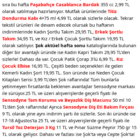
sıra bu hafta
Paşabahçe Casablanca Bardak
355 cc 2,99 TL
olarak satılmaya hazırlanıyor. Mutfak ürünlerinde
Titiz
Dondurma Kabı
4×75 ml 4,99 TL olarak sizlerle olacak. Tekrar
tekstil ürünleri ile devam edecek olursak bu haftanın
indirimlerinde Kadın Şortlu Takım 29,95 TL,
Erkek Şortlu
Takım
34,95 TL ve Kız / Erkek Çocuk Şortlu Takım 19,95 TL
olarak satılıyor.
Şok aktüel hafta sonu
kataloglarında bulunan
diğer bir avantajlı üründe ise Kadın Kapri Takım 29,95 TL’den
sizlerle! Dahası da var. Çocuk Patik Çorap 3’lü 6,99 TL.
Kız
Çocuk Elbise
16,95 TL. Çeşitli beden seçenekleri ile gelen
Kemerli Kadın Şort 19,95 TL. Son üründe ise Neden Çocuk
Kitapları Serisi 3,99 TL’den Şok raflarında! Tüm bunlarla
yetinmeyen fırsatlarda beklenen avantajlar Sensodyne markası
ile sürüyor.25 TL ve üzeri alışverişlerde geçerli fiyatı ile
Sensodyne Tam Koruma ve Beyazlık Diş Macunu
50 ml 10
TL’den Şok raflarında! Ayrıca
Sensodyne Diş Eti Bakım Fırçası
9 TL olarak yine aynı indirim şartı ile sizlerle. Son iki üründe ise
17-18 Ağustos’ta 25 TL ve üzeri alışverişlerde geçerli fiyatı ile
Tursil Toz Deterjan 3 Kg
11 TL ve Pınar Süzme Peynir 750 gr 15
TL olarak geliyor. Dahası ve fazlası ise Şok’ta veya Cepte Şok’ta!