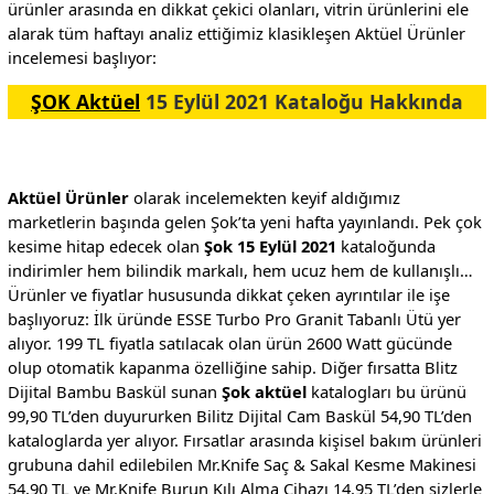
ürünler arasında en dikkat çekici olanları, vitrin ürünlerini ele
alarak tüm haftayı analiz ettiğimiz klasikleşen Aktüel Ürünler
incelemesi başlıyor:
ŞOK Aktüel
15 Eylül 2021 Kataloğu Hakkında
Aktüel Ürünler
olarak incelemekten keyif aldığımız
marketlerin başında gelen Şok’ta yeni hafta yayınlandı. Pek çok
kesime hitap edecek olan
Şok 15 Eylül 2021
kataloğunda
indirimler hem bilindik markalı, hem ucuz hem de kullanışlı…
Ürünler ve fiyatlar hususunda dikkat çeken ayrıntılar ile işe
başlıyoruz: İlk üründe ESSE Turbo Pro Granit Tabanlı Ütü yer
alıyor. 199 TL fiyatla satılacak olan ürün 2600 Watt gücünde
olup otomatik kapanma özelliğine sahip. Diğer fırsatta Blitz
Dijital Bambu Baskül sunan
Şok aktüel
katalogları bu ürünü
99,90 TL’den duyururken Bilitz Dijital Cam Baskül 54,90 TL’den
kataloglarda yer alıyor. Fırsatlar arasında kişisel bakım ürünleri
grubuna dahil edilebilen Mr.Knife Saç & Sakal Kesme Makinesi
54,90 TL ve Mr.Knife Burun Kılı Alma Cihazı 14,95 TL’den sizlerle