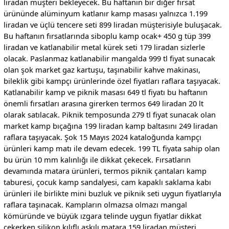
liradan müşteri bekleyecek. Bu haftanın bir diğer fırsat
ürününde alüminyum katlanır kamp masası yalnızca 1.199
liradan ve üçlü tencere seti 899 liradan müşterisiyle buluşacak.
Bu haftanın fırsatlarında siboplu kamp ocak+ 450 g tüp 399
liradan ve katlanabilir metal kürek seti 179 liradan sizlerle
olacak. Paslanmaz katlanabilir mangalda 999 tl fiyat sunacak
olan şok market gaz kartuşu, taşınabilir kahve makinası,
bileklik gibi kampçı ürünlerinde özel fiyatları raflara taşıyacak.
Katlanabilir kamp ve piknik masası 649 tl fiyatı bu haftanın
önemli fırsatları arasına girerken termos 649 liradan 20 lt
olarak satılacak. Piknik temposunda 279 tl fiyat sunacak olan
market kamp bıçağına 199 liradan kamp baltasını 249 liradan
raflara taşıyacak. Şok 15 Mayıs 2024 kataloğunda kampçı
ürünleri kamp matı ile devam edecek. 199 TL fiyata sahip olan
bu ürün 10 mm kalınlığı ile dikkat çekecek. Fırsatların
devamında matara ürünleri, termos piknik çantaları kamp
taburesi, çocuk kamp sandalyesi, cam kapaklı saklama kabı
ürünleri ile birlikte mini buzluk ve piknik seti uygun fiyatlarıyla
raflara taşınacak. Kampların olmazsa olmazı mangal
kömüründe ve büyük ızgara telinde uygun fiyatlar dikkat
çekerken silikon kılıflı askılı matara 159 liradan müşteri