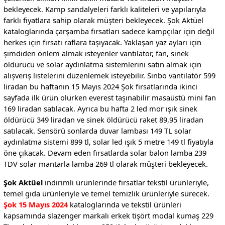
bekleyecek. Kamp sandalyeleri farklı kaliteleri ve yapılarıyla
farklı fiyatlara sahip olarak müşteri bekleyecek. Şok Aktüel
kataloglarında çarşamba fırsatları sadece kampçılar için değil
herkes için fırsatı raflara taşıyacak. Yaklaşan yaz ayları için
şimdiden önlem almak isteyenler vantilatör, fan, sinek
öldürücü ve solar aydınlatma sistemlerini satın almak için
alışveriş listelerini düzenlemek isteyebilir. Sinbo vantilatör 599
liradan bu haftanın 15 Mayıs 2024 Şok fırsatlarında ikinci
sayfada ilk ürün olurken everest taşınabilir masaüstü mini fan
169 liradan satılacak. Ayrıca bu hafta 2 led mor ışık sinek
öldürücü 349 liradan ve sinek öldürücü raket 89,95 liradan
satılacak. Sensörü sonlarda duvar lambası 149 TL solar
aydınlatma sistemi 899 tl, solar led ışık 5 metre 149 tl fiyatıyla
öne çıkacak. Devam eden fırsatlarda solar balon lamba 239
TDV solar mantarla lamba 269 tl olarak müşteri bekleyecek.
Şok Aktüel
indirimli ürünlerinde fırsatlar tekstil ürünleriyle,
temel gıda ürünleriyle ve temel temizlik ürünleriyle sürecek.
Şok 15 Mayıs 2024
kataloglarında ve tekstil ürünleri
kapsamında slazenger markalı erkek tişört modal kumaş 229