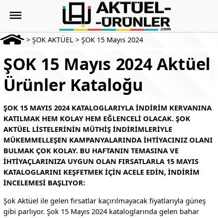
>
ŞOK AKTÜEL
>
ŞOK 15 Mayıs 2024
ŞOK 15 Mayıs 2024 Aktüel
Ürünler Kataloğu
ŞOK 15 MAYIS 2024 KATALOGLARIYLA INDIRIM KERVANINA
KATILMAK HEM KOLAY HEM EĞLENCELI OLACAK. ŞOK
AKTÜEL LISTELERININ MÜTHIŞ INDIRIMLERIYLE
MÜKEMMELLEŞEN KAMPANYALARINDA IHTIYACINIZ OLANI
BULMAK ÇOK KOLAY. BU HAFTANIN TEMASINA VE
IHTIYAÇLARINIZA UYGUN OLAN FIRSATLARLA 15 MAYIS
KATALOGLARINI KEŞFETMEK IÇIN ACELE EDIN, INDIRIM
INCELEMESI BAŞLIYOR:
Şok Aktüel ile gelen fırsatlar kaçırılmayacak fiyatlarıyla güneş
gibi parlıyor. Şok 15 Mayıs 2024 kataloglarında gelen bahar