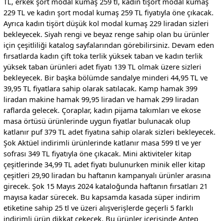
TL, erkek şort modal kumaş 259 tl, kadın tişört modal kumaş
229 TL ve kadın şort modal kumaş 259 TL fiyatıyla öne çıkacak.
Ayrıca kadın tişört düşük kol modal kumaş 229 liradan sizleri
bekleyecek. Siyah rengi ve beyaz renge sahip olan bu ürünler
için çeşitliliği katalog sayfalarından görebilirsiniz. Devam eden
fırsatlarda kadın çift toka terlik yüksek taban ve kadın terlik
yüksek taban ürünleri adet fiyatı 139 TL olmak üzere sizleri
bekleyecek. Bir başka bölümde sandalye minderi 44,95 TL ve
39,95 TL fiyatlara sahip olarak satılacak. Kamp hamak 399
liradan makine hamak 99,95 liradan ve hamak 299 liradan
raflarda gelecek. Çoraplar, kadın pijama takımları ve ekose
masa örtüsü ürünlerinde uygun fiyatlar bulunacak olup
katlanır puf 379 TL adet fiyatına sahip olarak sizleri bekleyecek.
Şok Aktüel indirimli ürünlerinde katlanır masa 599 tl ve yer
sofrası 349 TL fiyatıyla öne çıkacak. Mini aktiviteler kitap
çeşitlerinde 34,99 TL adet fiyatı bulunurken minik eller kitap
çeşitleri 29,90 liradan bu haftanın kampanyalı ürünler arasına
girecek. Şok 15 Mayıs 2024 kataloğunda haftanın fırsatları 21
mayısa kadar sürecek. Bu kapsamda kasada süper indirim
etiketine sahip 25 tl ve üzeri alışverişlerde geçerli 5 farklı
indirimli ürün dikkat çekecek. Bu ürünler içerisinde Antep