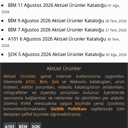
BİM 11 Ağustos 2026 Aktüel Ürünler Kataloğu
01 Ağu,
2026
BİM 9 Ağustos 2026 Aktüel Ürünler Kataloğu
28 Tem, 2026
BİM 7 Ağustos 2026 Aktüel Ürünler Kataloğu
27 Tem, 2026
A101 6 Ağustos 2026 Aktüel Ürünler Kataloğu
30 Tem,
2026
ŞOK 5 Ağustos 2026 Aktüel Ürünler Kataloğu
02 Ağu, 2026
Aktüel Ürünler
Aktüel Ürünler
, genel internet kullanıcısına uygundur.
Sitemizde
A101
,
Bim
,
Şok
ve Watsons katalogları, ürün
listeleri, editör yorumları, videolu katalog/ürün anlatımları,
infografikler ve ziyaretçi yorumları bulunur. İçeriklerde
sponsorlu bağlantılar ve reklamlar ile işbirlikleri yer alabilir.
Sitemiz KVKK mevzuatına uygun biçimde çerez (cookies)
konumlandırmaktadır.
Gizlilik Politikası
sayfamızda tüm
detayları şeffaf biçimde öğrenebilirsiniz.
A101
BİM
ŞOK