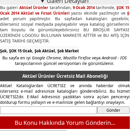
Galeri Detayları
Bu galeri
tarafından,
tarihinde,
Aktüel Ürünler
9 Ocak 2014
ŞOK 15
yazısı ekinde yazılmıştır ve
Ocak 2014 Aktüel ve Fırsat Ürünleri
0
adet yorum yapılmıştır. Bu sayfadan katalogları gezebilir,
dilerseniz sosyal medyada paylaşabilir veya katalog görsellerini
tam boyutu ile görüntüleyebilirsiniz BU BROŞÜR SAYFASI
ÜZERİNDE LOGOSU BULUNAN MARKETE AİTTİR ve BU AFİŞ İÇİN
SATIŞ TARİHİ GEÇMİŞTİR.
,
,
,
Şok
ŞOK 15 Ocak
Şok Aktüel
Şok Market
Bu sayfa en iyi
Google Chrome
,
Mozilla Firefox
veya
Android - IOS
tarayıcılarının güncel versiyonları ile görüntülenir.
Aktüel Ürünler Ücretsiz Mail Aboneliği
Aktüel Kataloglardan ÜCRETSİZ ve anında haberdar olmak
isterseniz e-mail adresinize katalogları gönderebiliriz. Bu hizmet
ÜCRETSİZdir. E-Mail Adresinizi yazdıktan sonra açılan pencereyi
doldurup formu yollayın ve e-mailinize gelen bağlantıyı onaylayın.
Bu Konu Hakkında Yorum Gönderin...