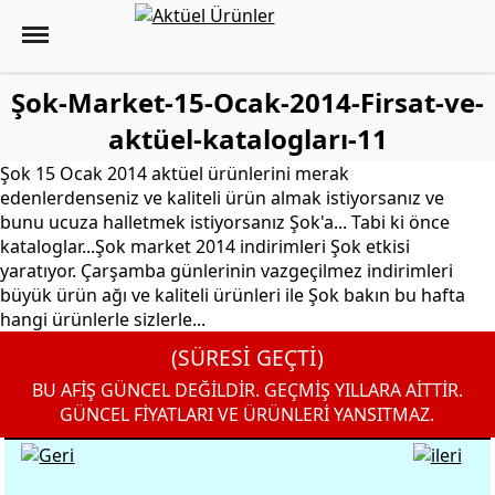
Şok-Market-15-Ocak-2014-Firsat-ve-
aktüel-katalogları-11
Şok 15 Ocak 2014 aktüel ürünlerini merak
edenlerdenseniz ve kaliteli ürün almak istiyorsanız ve
bunu ucuza halletmek istiyorsanız Şok'a... Tabi ki önce
kataloglar...Şok market 2014 indirimleri Şok etkisi
yaratıyor. Çarşamba günlerinin vazgeçilmez indirimleri
büyük ürün ağı ve kaliteli ürünleri ile Şok bakın bu hafta
hangi ürünlerle sizlerle...
(SÜRESİ GEÇTİ)
BU AFİŞ GÜNCEL DEĞİLDİR. GEÇMİŞ YILLARA AİTTİR.
GÜNCEL FİYATLARI VE ÜRÜNLERİ YANSITMAZ.