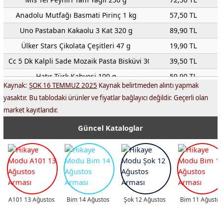
Anadolu Mutfağı Basmati Pirinç 1 kg
57,50 TL
Uno Pastaban Kakaolu 3 Kat 320 g
89,90 TL
Ülker Stars Çikolata Çeşitleri 47 g
19,90 TL
Cc 5 Dk Kalpli Sade Mozaik Pasta Bisküvi 300 g
39,50 TL
Hatır Türk Kahvesi 100 g
59,90 TL
Kaynak:
ŞOK 16 TEMMUZ 2025
Kaynak belirtmeden alıntı yapmak
Cafe Crown 3'ü 1 Arada Bidon Kahve 32'li
125,00 TL
yasaktır. Bu tablodaki ürünler ve fiyatlar bağlayıcı değildir. Geçerli olan
Amigo Mısır Çerezi Çeşitleri 130 g
22,00 TL
market kayıtlarıdır.
Aktuel-urunler.com
00 TL
Güncel Kataloglar
Amigo Kaju Cevizi 150 g
74,90 TL
Amigo Lüks Kabuksuz Karışık Kuruyemiş 200 g
129,00 TL
Amigo Tuzlu/Tuzsuz Siyah Çekirdek 1 kg
59,90 TL
Eti Cin Çilekli 325 g
44,90 TL
Ülker 8 Kek Mini Orman Meyveli 162 g
34,50 TL
A101 13 Ağustos
Bim 14 Ağustos
Şok 12 Ağustos
Bim 11 Ağusto
Ülker İkram Fındıklı Çikolatalı 3'lü 3x84 g
39,90 TL