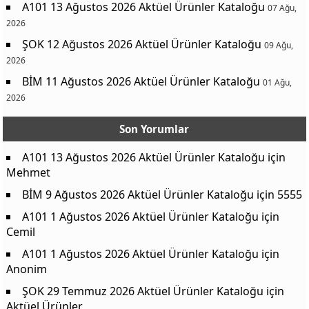
A101 13 Ağustos 2026 Aktüel Ürünler Kataloğu
07 Ağu,
Urban Care Duş Jeli Çeşitleri 500 ml
79,90 TL
2026
Colgate Üçlü Etki Diş Macunu 75 ml
52,50 TL
ŞOK 12 Ağustos 2026 Aktüel Ürünler Kataloğu
09 Ağu,
Colgate Max White Purple Diş Macunu 75 ml
75,00 TL
2026
Colgate Max Beyazlık Diş Macunu 50 ml
45,50 TL
BİM 11 Ağustos 2026 Aktüel Ürünler Kataloğu
01 Ağu,
2026
Colgate Max White Diş Macunu Çeşitleri 75 ml
79,00 TL
Nivea Yoğun Besleyici Vücut Sütü 250 ml
119,00 TL
Son Yorumlar
Neutrogena Sivilce Temizleyici Jel / Bakım Kremi / Yüz Temizle
65,00 TL
A101 13 Ağustos 2026 Aktüel Ürünler Kataloğu
için
Kiri Labne 3x150 g
85,00 TL
Mehmet
Superfresh Süperton Ayçiçek Yağlı 3x75 g
100,00 TL
BİM 9 Ağustos 2026 Aktüel Ürünler Kataloğu
için
5555
Nestle Coffee Mate 625 g
115,00 TL
A101 1 Ağustos 2026 Aktüel Ürünler Kataloğu
için
Pepsi Cola/Pepsi Max/Yedigün Portakal 4x1 L
115,00 TL
Cemil
Peros Konsantre Yumuşatıcı Çeşitleri 1440 ml
90,00 TL
A101 1 Ağustos 2026 Aktüel Ürünler Kataloğu
için
Anonim
Kızılay/Kınık/Sarıkız Sade Maden Suyu 6'lı
37,50 TL
ŞOK 29 Temmuz 2026 Aktüel Ürünler Kataloğu
için
Kızılay C Limon 6x200 ml
49,90 TL
Aktüel Ürünler