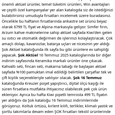
önemli aktüel ürünler, temel tüketim ürünleri, Win avantajları
ve çeşitli özel kampanyalar yer alan katalogda siz de istediğinizi
bulabilirsiniz umuduyla fırsatları incelemek üzere buradasınız.
Öncelikle bu haftanın fırsatlarında ankastre set ürünü beyaz
olarak 6799 TL fiyat ve Alpina markasıyla geliyor. Simfer fırın,
Arzum kahve makinelerine sahip aktüel sayfada Kiwi’den gelen
su ısıtıcı ve otomatik değirmen de işlerinizi kolaylaştıracak. Çok
amaçlı dolap, kavanozlar, batarya uçları ve nicesinin yer aldığı
Şok Aktüel kataloğunda ilk sayfa bu gibi ürünlere ev sahipliği
yapacak.
Şok Aktüel
16 Temmuz 2025 kataloglarında bir diğer
indirim sayfasında Keramika markalı ürünler öne çıkacak.
Kahvaltı seti, fincan seti, makarna tabağı ile başlayan aktüel
sayfada %100 pamuktan imal edildiği belirtilen çarşaflar tek ve
çift kişilik seçenekleriyle satılıyor olacak.
Şok 16 Temmuz
kataloğunda Kreuzer poşet yapıştırıcı, dijital ölçü kaşığı ile
süren fırsatlara mutfakta ihtiyacınız olabilecek pek çok ürün
ekleniyor. Ayrıca bu hafta Kiwi pipetli temrosta 499 TL fiyatın
yer aldığını da Şok kataloğu 16 Temmuz indirimlerinde
görüyoruz. Koltuk örtüsü, kırlent kılıfı, terlikler, klimalı yastık ve
şortlu takımlarla devam eden ŞOK fırsatları tekstil ürünlerinde