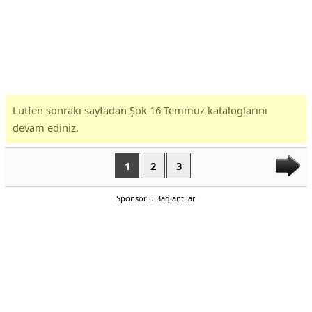
Lütfen sonraki sayfadan Şok 16 Temmuz kataloglarını
devam ediniz.
1
2
3
Sponsorlu Bağlantılar