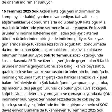
de önemli indirimler sunuyor.
16 Temmuz 2025 Şok
Aktüel kataloğu yeni indirimlerinde
kampanyalar kaldığı yerden devam ediyor. Kahvaltılıklar,
atıştırmalıklar ve dondurmalarla dolu olan ŞOK kataloğu Mis
markalı ürünlerinde yine seçmece fırsatlar yapıyor. En lezzetli
ürünlerini indirim listelerine dahil eden Şok ayrıc atemel
tüketim ürünlerinden pirinçte de indirime gidiyor. Sıcak yaz
günlerinde sıkça tüketilen lezzetli ve soğuk tatlı dondurmada
da indirim sunan
ŞOK
, atıştırmalıklarda bisküvi-çikolata ve
bilumum fırsat sunuyor.
Şok 16 Temmuz 2025
kataloğunda
kasa arkasında 25 TL ve üzeri alışverişlerde geçerli olan 5 farklı
üründe indirime gidiyor. Labne, son balığı, kahve beyazlatıcı,
gazlı içecek ve konsantre yumuşatıcı ürünlerinin bulunduğu bu
indirim grubunda fiyatlar gerçekten harika! Temizlik ve kişisel
bakım ürünleriyle dolu Şok kataloğunda şampuan, ayna, toka,
diş macunu, duş jeli gibi ürünler de bulunuyor. Tuvalet kağıdı,
kağıt havlu, jel deterjan, yumuşatıcı ve çamaşır suyunda da ŞOK
indirimler bulunuyor. Serinleten lezzetlerde de çok sayıda
içecek şu sıcak yaz günlerinde indirime giriyor ve herkesi ŞOK’a
davet ediyor. Bunlarla da tükenmeyen 16 Temmuz 2025 Şok