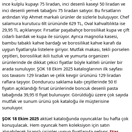
ince kulplu kupayı 75 liradan, inci desenli kaseyi 50 liradan ve
inci desenli yemek tabağını 75 liradan satıyor. Bu fırsatların
ardından Vip Ahmet markalı ürünler de sizlerle buluşuyor. Chef
salamura kurutucu 6lt ürününde 629 TL, Oval kahvaltılıkta ise
29,95 TL açıklanıyor. Fırsatlar paşabahçe borosilikat kupa ve çift
cidarlı bardak ve kupa ile sürüyor. Ayrıca magnolia kasesi,
bambu tabaklı kahve bardağı ve borosilikat kahve karafı da
uygun fiyatlarıyla listelere giriyor. Mutfak makası, tekli porselen
çeşitleri, borosilikat ikili tuzluk ve yumurta organizeri
ürünlerinde de dikkat çekici fiyatlar böyle kaliteli ürünler bir
arada sunuluyor. ŞOK 18 Ekim 2025 kataloglarının ilk sayfası
sos tavasını 129 liradan ve çelik kevgir ürününü 129 liradan
raflara taşıyor. Dondurucu saklama kabı çeşitlerinde 50 tl
fiyatın açıklandığı fırsat ürünlerinde boncuk desenli pasta
tabağında 39,95 tl fiyat bulunuyor. Görüldüğü üzere çok sayıda
mutfak ve sunum ürünü şok kataloğu ile müşterisine
sunuluyor.
ŞOK 18 Ekim 2025
aktüel kataloğunda oyuncaklar bu hafta çok
konuşulacak. Hem oyuncak hem koleksiyon için satın
alınabilecek lisanslı ürünler uygun fiyatlarıyla geliyor.
Star