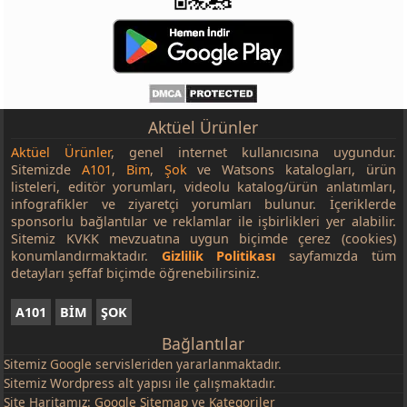
Aktüel Ürünler
Aktüel Ürünler
, genel internet kullanıcısına uygundur.
Sitemizde
A101
,
Bim
,
Şok
ve Watsons katalogları, ürün
listeleri, editör yorumları, videolu katalog/ürün anlatımları,
infografikler ve ziyaretçi yorumları bulunur. İçeriklerde
sponsorlu bağlantılar ve reklamlar ile işbirlikleri yer alabilir.
Sitemiz KVKK mevzuatına uygun biçimde çerez (cookies)
konumlandırmaktadır.
Gizlilik Politikası
sayfamızda tüm
detayları şeffaf biçimde öğrenebilirsiniz.
A101
BİM
ŞOK
Bağlantılar
Sitemiz
Google
servisleriden yararlanmaktadır.
Sitemiz Wordpress alt yapısı ile çalışmaktadır.
Site Haritamız:
Google Sitemap
ve
Kategoriler