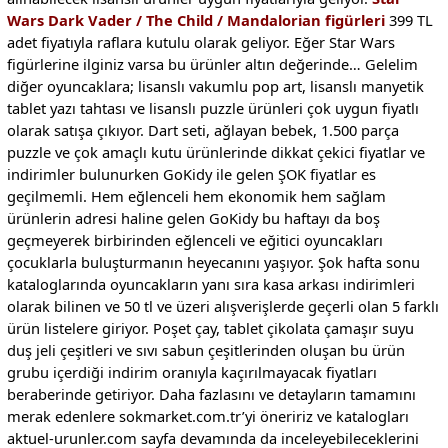
Wars Dark Vader / The Child / Mandalorian figürleri
399 TL
adet fiyatıyla raflara kutulu olarak geliyor. Eğer Star Wars
figürlerine ilginiz varsa bu ürünler altın değerinde… Gelelim
diğer oyuncaklara; lisanslı vakumlu pop art, lisanslı manyetik
tablet yazı tahtası ve lisanslı puzzle ürünleri çok uygun fiyatlı
olarak satışa çıkıyor. Dart seti, ağlayan bebek, 1.500 parça
puzzle ve çok amaçlı kutu ürünlerinde dikkat çekici fiyatlar ve
indirimler bulunurken GoKidy ile gelen ŞOK fiyatlar es
geçilmemli. Hem eğlenceli hem ekonomik hem sağlam
ürünlerin adresi haline gelen GoKidy bu haftayı da boş
geçmeyerek birbirinden eğlenceli ve eğitici oyuncakları
çocuklarla buluşturmanın heyecanını yaşıyor. Şok hafta sonu
kataloglarında oyuncakların yanı sıra kasa arkası indirimleri
olarak bilinen ve 50 tl ve üzeri alışverişlerde geçerli olan 5 farklı
ürün listelere giriyor. Poşet çay, tablet çikolata çamaşır suyu
duş jeli çeşitleri ve sıvı sabun çeşitlerinden oluşan bu ürün
grubu içerdiği indirim oranıyla kaçırılmayacak fiyatları
beraberinde getiriyor. Daha fazlasını ve detayların tamamını
merak edenlere sokmarket.com.tr’yi öneririz ve katalogları
aktuel-urunler.com sayfa devamında da inceleyebileceklerini