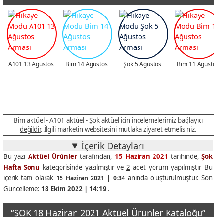
12
Kartlık Çeşitleri
₺7,99
Tekstil
13
Erkek Outdoor Pantolon
₺129,00
Tekstil
14
Letoon Erkek Trekking Ayakkabı
₺79,90
Tekstil
15
Erkek Koleksiyon Çapraz / Düz Terlik
₺26,95
Tekstil
A101 13 Ağustos
Bim 14 Ağustos
Şok 5 Ağustos
Bim 11 Ağusto
16
Yumuş Kons. Yumuşatıcı Çeş. 1008ml
₺13,00
Temizlik
17
Yedigün Portakal 4x1 Litre
₺11,00
Gıda
18
Pepsi Cola 4x1 Litre
₺11,00
Gıda
Bim aktüel - A101 aktüel - Şok aktüel için incelemelerimiz bağlayıcı
değildir
. İlgili marketin websitesini mutlaka ziyaret etmelisiniz.
İçerik Detayları
Bu yazı
Aktüel Ürünler
tarafından,
15 Haziran 2021
tarihinde,
Şok
Hafta Sonu
kategorisinde yazılmıştır ve
2
adet yorum yapılmıştır. Bu
içerik tam olarak
anında oluşturulmuştur. Son
15 Haziran 2021 | 0:34
Güncelleme:
18 Ekim 2022 | 14:19
.
“ŞOK 18 Haziran 2021 Aktüel Ürünler Kataloğu”