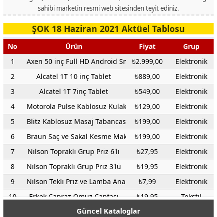
sahibi marketin resmi web sitesinden teyit ediniz.
ŞOK 18 Haziran 2021 Aktüel Tablosu
No
Ürün
Fiyat
Grup
1
Axen 50 inç Full HD Android Smart Led Tv
₺2.999,00
Elektronik
2
Alcatel 1T 10 inç Tablet
₺889,00
Elektronik
3
Alcatel 1T 7inç Tablet
₺549,00
Elektronik
4
Motorola Pulse Kablosuz Kulaklık
₺129,00
Elektronik
5
Blitz Kablosuz Masaj Tabancası
₺199,00
Elektronik
6
Braun Saç ve Sakal Kesme Makinesi
₺199,00
Elektronik
7
Nilson Topraklı Grup Priz 6'lı
₺27,95
Elektronik
8
Nilson Topraklı Grup Priz 3'lü
₺19,95
Elektronik
9
Nilson Tekli Priz ve Lamba Anahtarı
₺7,99
Elektronik
10
Erkek Çapraz Omuz Çantası
₺19,95
Tekstil
Güncel Kataloglar
11
Erkek Deri Kemer
₺26,95
Tekstil