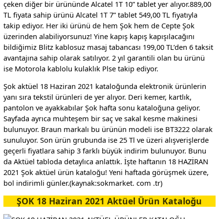
çeken diğer bir ürününde Alcatel 1T 10” tablet yer alıyor.889,00
TL fiyata sahip ürünü Alcatel 1T 7” tablet 549,00 TL fiyatıyla
takip ediyor. Her iki ürünü de hem Şok hem de Cepte Şok
üzerinden alabiliyorsunuz! Yine kapış kapış kapışılacağını
bildiğimiz Blitz kablosuz masaj tabancası 199,00 TL’den 6 taksit
avantajına sahip olarak satılıyor. 2 yıl garantili olan bu ürünü
ise Motorola kablolu kulaklık Plse takip ediyor.
Şok aktüel 18 Haziran 2021 kataloğunda elektronik ürünlerin
yanı sıra tekstil ürünleri de yer alıyor. Deri kemer, kartlık,
pantolon ve ayakkabılar Şok hafta sonu kataloğuna geliyor.
Sayfada ayrıca muhteşem bir saç ve sakal kesme makinesi
bulunuyor. Braun markalı bu ürünün modeli ise BT3222 olarak
sunuluyor. Son ürün grubunda ise 25 Tl ve üzeri alışverişlerde
geçerli fiyatlara sahip 3 farklı büyük indirim bulunuyor. Bunu
da Aktüel tabloda detaylıca anlattık. İşte haftanın 18 HAZİRAN
2021 Şok aktüel ürün kataloğu! Yeni haftada görüşmek üzere,
bol indirimli günler.(kaynak:sokmarket. com .tr)
ŞOK 18 Haziran 2021 Aktüel Ürün Kataloğu