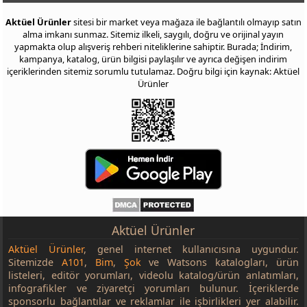
Aktüel Ürünler
sitesi bir market veya mağaza ile bağlantılı olmayıp satın
alma imkanı sunmaz. Sitemiz ilkeli, saygılı, doğru ve orijinal yayın
yapmakta olup alışveriş rehberi niteliklerine sahiptir. Burada; İndirim,
kampanya, katalog, ürün bilgisi paylaşılır ve ayrıca değişen indirim
içeriklerinden sitemiz sorumlu tutulamaz. Doğru bilgi için kaynak: Aktüel
Ürünler
Aktüel Ürünler
Aktüel Ürünler
, genel internet kullanıcısına uygundur.
Sitemizde
A101
,
Bim
,
Şok
ve Watsons katalogları, ürün
listeleri, editör yorumları, videolu katalog/ürün anlatımları,
infografikler ve ziyaretçi yorumları bulunur. İçeriklerde
sponsorlu bağlantılar ve reklamlar ile işbirlikleri yer alabilir.