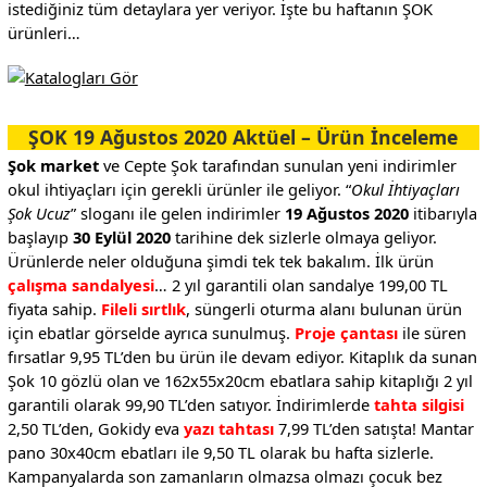
istediğiniz tüm detaylara yer veriyor. İşte bu haftanın ŞOK
ürünleri…
ŞOK 19 Ağustos 2020 Aktüel – Ürün İnceleme
Şok market
ve Cepte Şok tarafından sunulan yeni indirimler
okul ihtiyaçları için gerekli ürünler ile geliyor. “
Okul İhtiyaçları
Şok Ucuz
” sloganı ile gelen indirimler
19 Ağustos 2020
itibarıyla
başlayıp
30 Eylül 2020
tarihine dek sizlerle olmaya geliyor.
Ürünlerde neler olduğuna şimdi tek tek bakalım. İlk ürün
çalışma sandalyesi
… 2 yıl garantili olan sandalye 199,00 TL
fiyata sahip.
Fileli sırtlık
, süngerli oturma alanı bulunan ürün
için ebatlar görselde ayrıca sunulmuş.
Proje çantası
ile süren
fırsatlar 9,95 TL’den bu ürün ile devam ediyor. Kitaplık da sunan
Şok 10 gözlü olan ve 162x55x20cm ebatlara sahip kitaplığı 2 yıl
garantili olarak 99,90 TL’den satıyor. İndirimlerde
tahta silgisi
2,50 TL’den, Gokidy eva
yazı tahtası
7,99 TL’den satışta! Mantar
pano 30x40cm ebatları ile 9,50 TL olarak bu hafta sizlerle.
Kampanyalarda son zamanların olmazsa olmazı çocuk bez