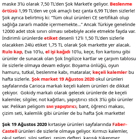
maske 3’lü olarak 7,50 TL’den Şok Market’e geliyor.
Beslenme
örtüsü
1,99 TL’den ve çok amaçlı bez çanta 6,99 TL’den sizlerle!
Şok ayrıca belirtmiş ki: “Tüm okul ürünleri CE sertifikalı olup
sağlığa zararlı madde içermemekte…” Ancak Türkiye genelinde
12000 adet stok sınırı olması sebebiyle acele etmekte fayda var.
İndirimli ürünlerde
etiket
desenli 12’li 1,50 TL’den sizlerle
olacakken 24lü etiket 1,75 TL olarak Şok markette yer alacak.
Rulo kap
, Eva 10’lu,
el işi kağıdı
10’lu, keçe, fon kartonu gibi
ürünler de sunacak olan Şok İngilizce kartlar ve çarpım tablosu
ile sizlerle olmaya devam ediyor. Boyama önlüğü, oyun
hamuru, tutkal, beslenme kabı, mataralar,
keçeli kalemler
bu
hafta sizlerle.
Şok market 19 Ağustos 2020
okul ürünleri
sayfalarında Carioca markalı keçeli kalem ürünleri de dikkat
çekiyor. Gokidy markalı olarak gelecek ürünlerde de keçeli
kalemler, silgiler, not kağıtları, yapıştırıcı stick 3’lü gibi ürünler
var. Pelikan peligom
sıvı yapıştırıcı
, bant, öğrenci makası,
çizim seti, kalemlik gibi ürünler de bu hafta Şok markette!
Şok 19 Ağustos 2020
kırtasiye ürünleri sayfalarında
Faber-
Castell
ürünleri de sizlerle olmaya geliyor. Kırmızı kalemler,
okul setleri, silgi setleri, resim defteri, karışık tükenmez