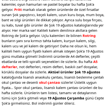
kalemler, oyun hamurları ve pastel boyalar bu hafta Şok’a
geliyor.
Pritt
markalı olarak gelen ürünlerde de özel fırsatlar
sunan Şok yapıştırıcı, keçeli kalem, uzun kuru boya, mum boya,
bant ve silgi ürünleri ile dikkat çekiyor. Ayrıca sulu boya fırçası,
su kabı, tuval gibi ürünler de Şok 19 ağustos kataloglarında yer
alıyor. Her marka var! Kaliteli kalem denilince akıllara gelen
Rotring de Şok’a geliyor. Uçlu kalemleri ile bilinen
Rotring
bunların yanı sıra kırmızı tahta kalem, kurşun kalem, silgi,
kalem ucu ve jel kalem de getiriyor! Daha ne olsun ki, hem
kaliteli hem uygun fiyatlı kalem almak isteyen Şok’a 19 Ağustos
günü mutlaka gitmeli! İndirimli ürünlerde A4 defterler, çeşitli
ebatlarda ve telli-spiralli seçenekleri ile sizlerle. Bu hafta
A5
defterler
, not defterleri, resim defteri, baskılı zarf dosyalar,
körüklü dosyalar da sizlerle.
Aktüel ürünler Şok 19 ağustos
kataloğunda lisanslı anaokulu çantası, lisanslı beslenme çantalı
okul çantası ve desenli
okul çantası
sizlerle! Üstelik uygun
fiyata… Spor okul çantası, lisanslı kalem çantası ürünleri de bu
hafta sizlerle. Ürünlerin tam listesi, tamamı ve detaylarının
tümü için Şok’a gitmeli veya
19 Ağustos Çarşamba
günü Cepte
Şok’a girmelisiniz. Bol indirimli günler dileriz.