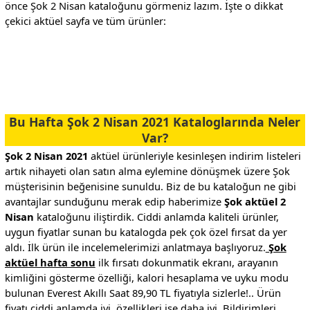
önce Şok 2 Nisan kataloğunu görmeniz lazım. İşte o dikkat
çekici aktüel sayfa ve tüm ürünler:
.
.
Bu Hafta Şok 2 Nisan 2021 Kataloglarında Neler
Var?
Şok 2 Nisan 2021
aktüel ürünleriyle kesinleşen indirim listeleri
artık nihayeti olan satın alma eylemine dönüşmek üzere Şok
müşterisinin beğenisine sunuldu. Biz de bu kataloğun ne gibi
avantajlar sunduğunu merak edip haberimize
Şok aktüel 2
Nisan
kataloğunu iliştirdik. Ciddi anlamda kaliteli ürünler,
uygun fiyatlar sunan bu katalogda pek çok özel fırsat da yer
aldı. İlk ürün ile incelemelerimizi anlatmaya başlıyoruz.
Şok
aktüel hafta sonu
ilk fırsatı dokunmatik ekranı, arayanın
kimliğini gösterme özelliği, kalori hesaplama ve uyku modu
bulunan Everest Akıllı Saat 89,90 TL fiyatıyla sizlerle!.. Ürün
fiyatı ciddi anlamda iyi, özellikleri ise daha iyi. Bildirimleri