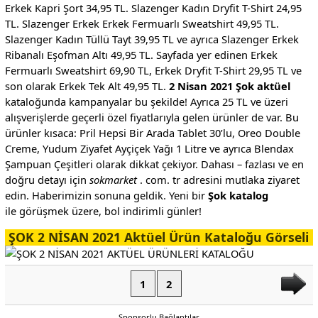
Erkek Kapri Şort 34,95 TL. Slazenger Kadın Dryfit T-Shirt 24,95
TL. Slazenger Erkek Erkek Fermuarlı Sweatshirt 49,95 TL.
Slazenger Kadın Tüllü Tayt 39,95 TL ve ayrıca Slazenger Erkek
Ribanalı Eşofman Altı 49,95 TL. Sayfada yer edinen Erkek
Fermuarlı Sweatshirt 69,90 TL, Erkek Dryfit T-Shirt 29,95 TL ve
son olarak Erkek Tek Alt 49,95 TL.
2 Nisan 2021 Şok aktüel
kataloğunda kampanyalar bu şekilde! Ayrıca 25 TL ve üzeri
alışverişlerde geçerli özel fiyatlarıyla gelen ürünler de var. Bu
ürünler kısaca: Pril Hepsi Bir Arada Tablet 30’lu, Oreo Double
Creme, Yudum Ziyafet Ayçiçek Yağı 1 Litre ve ayrıca Blendax
Şampuan Çeşitleri olarak dikkat çekiyor. Dahası – fazlası ve en
doğru detayı için
sokmarket
. com. tr adresini mutlaka ziyaret
edin. Haberimizin sonuna geldik. Yeni bir
Şok katalog
ile görüşmek üzere, bol indirimli günler!
ŞOK 2 NİSAN 2021 Aktüel Ürün Kataloğu Görseli
1
2
Sponsorlu Bağlantılar