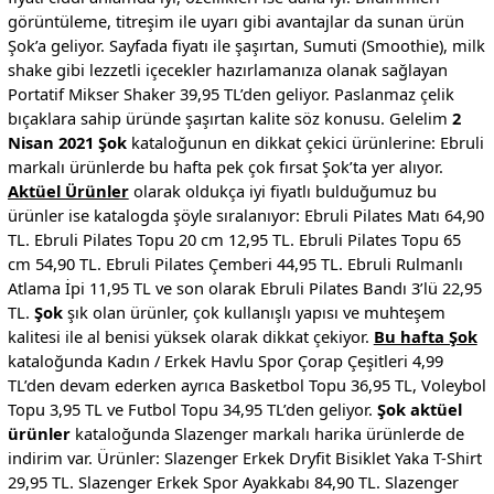
görüntüleme, titreşim ile uyarı gibi avantajlar da sunan ürün
Şok’a geliyor. Sayfada fiyatı ile şaşırtan, Sumuti (Smoothie), milk
shake gibi lezzetli içecekler hazırlamanıza olanak sağlayan
Portatif Mikser Shaker 39,95 TL’den geliyor. Paslanmaz çelik
bıçaklara sahip üründe şaşırtan kalite söz konusu. Gelelim
2
Nisan 2021 Şok
kataloğunun en dikkat çekici ürünlerine: Ebruli
markalı ürünlerde bu hafta pek çok fırsat Şok’ta yer alıyor.
Aktüel Ürünler
olarak oldukça iyi fiyatlı bulduğumuz bu
ürünler ise katalogda şöyle sıralanıyor: Ebruli Pilates Matı 64,90
TL. Ebruli Pilates Topu 20 cm 12,95 TL. Ebruli Pilates Topu 65
cm 54,90 TL. Ebruli Pilates Çemberi 44,95 TL. Ebruli Rulmanlı
Atlama İpi 11,95 TL ve son olarak Ebruli Pilates Bandı 3’lü 22,95
TL.
Şok
şık olan ürünler, çok kullanışlı yapısı ve muhteşem
kalitesi ile al benisi yüksek olarak dikkat çekiyor.
Bu hafta Şok
kataloğunda Kadın / Erkek Havlu Spor Çorap Çeşitleri 4,99
TL’den devam ederken ayrıca Basketbol Topu 36,95 TL, Voleybol
Topu 3,95 TL ve Futbol Topu 34,95 TL’den geliyor.
Şok aktüel
ürünler
kataloğunda Slazenger markalı harika ürünlerde de
indirim var. Ürünler: Slazenger Erkek Dryfit Bisiklet Yaka T-Shirt
29,95 TL. Slazenger Erkek Spor Ayakkabı 84,90 TL. Slazenger