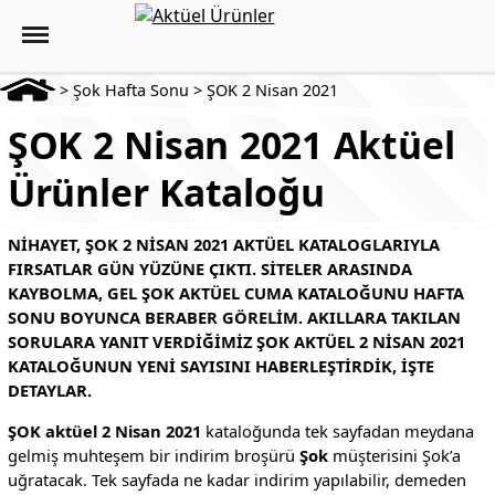
>
Şok Hafta Sonu
>
ŞOK 2 Nisan 2021
ŞOK 2 Nisan 2021 Aktüel
Ürünler Kataloğu
NIHAYET, ŞOK 2 NISAN 2021 AKTÜEL KATALOGLARIYLA
FIRSATLAR GÜN YÜZÜNE ÇIKTI. SITELER ARASINDA
KAYBOLMA, GEL ŞOK AKTÜEL CUMA KATALOĞUNU HAFTA
SONU BOYUNCA BERABER GÖRELIM. AKILLARA TAKILAN
SORULARA YANIT VERDIĞIMIZ ŞOK AKTÜEL 2 NISAN 2021
KATALOĞUNUN YENI SAYISINI HABERLEŞTIRDIK, IŞTE
DETAYLAR.
ŞOK aktüel 2 Nisan 2021
kataloğunda tek sayfadan meydana
gelmiş muhteşem bir indirim broşürü
Şok
müşterisini Şok’a
uğratacak. Tek sayfada ne kadar indirim yapılabilir, demeden