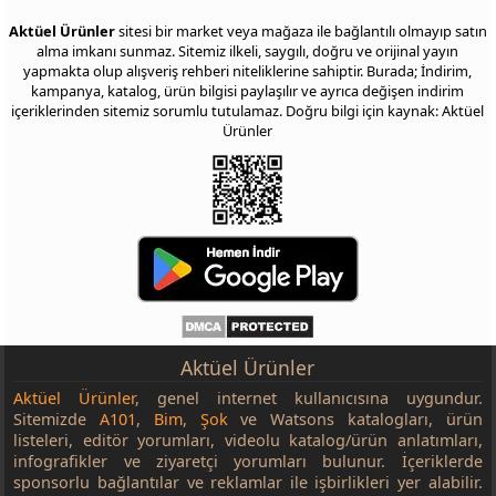
Aktüel Ürünler
sitesi bir market veya mağaza ile bağlantılı olmayıp satın
alma imkanı sunmaz. Sitemiz ilkeli, saygılı, doğru ve orijinal yayın
yapmakta olup alışveriş rehberi niteliklerine sahiptir. Burada; İndirim,
kampanya, katalog, ürün bilgisi paylaşılır ve ayrıca değişen indirim
içeriklerinden sitemiz sorumlu tutulamaz. Doğru bilgi için kaynak: Aktüel
Ürünler
Aktüel Ürünler
Aktüel Ürünler
, genel internet kullanıcısına uygundur.
Sitemizde
A101
,
Bim
,
Şok
ve Watsons katalogları, ürün
listeleri, editör yorumları, videolu katalog/ürün anlatımları,
infografikler ve ziyaretçi yorumları bulunur. İçeriklerde
sponsorlu bağlantılar ve reklamlar ile işbirlikleri yer alabilir.