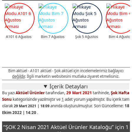
A101 6 Ağustos
Bim 7 Ağustos
Şok 5 Ağustos
Bim 4 Ağusto
Bim aktüel - A101 aktüel - Şok aktüel için incelemelerimiz bağlayıcı
değildir
. İlgili marketin websitesini mutlaka ziyaret etmelisiniz.
İçerik Detayları
Bu yazı
Aktüel Ürünler
tarafından,
29 Mart 2021
tarihinde,
Şok Hafta
Sonu
kategorisinde yazılmıştır ve
1
adet yorum yapılmıştır. Bu içerik tam
olarak
anında oluşturulmuştur. Son Güncelleme:
18
29 Mart 2021 | 18:09
Ekim 2022 | 14:20
.
“ŞOK 2 Nisan 2021 Aktüel Ürünler Kataloğu” için 1