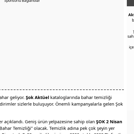
Sponsorlu Bağlantılar
Ak
b
sah
iç
ahar geliyor.
Şok Aktüel
kataloglarında bahar temizliği
indirimler sizlerle buluşuyor. Önemli kampanyalarla gelen Şok
r açıklandı. Geniş ürün yelpazesine sahip olan
ŞOK 2 Nisan
ahar Temizliği” olacak. Temizlik adına pek çok şeyin yer