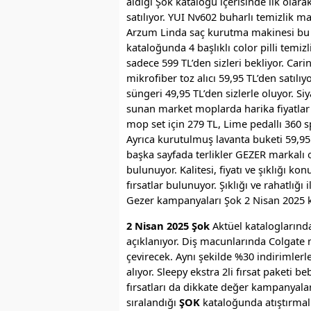
aldığı Şok kataloğu içerisinde ilk olara
satılıyor. YUI Nv602 buharlı temizlik m
Arzum Linda saç kurutma makinesi bu ha
kataloğunda 4 başlıklı color pilli temiz
sadece 599 TL’den sizleri bekliyor. Car
mikrofiber toz alıcı 59,95 TL’den satılı
süngeri 49,95 TL’den sizlerle oluyor. S
sunan market moplarda harika fiyatlar a
mop set için 279 TL, Lime pedallı 360 s
Ayrıca kurutulmuş lavanta buketi 59,95 
başka sayfada terlikler GEZER markalı ol
bulunuyor. Kalitesi, fiyatı ve şıklığı 
fırsatlar bulunuyor. Şıklığı ve rahatlığı
Gezer kampanyaları Şok 2 Nisan 2025 k
2 Nisan 2025 Şok
Aktüel kataloglarında
açıklanıyor. Diş macunlarında Colgate 
çevirecek. Aynı şekilde %30 indirimlerl
alıyor. Sleepy ekstra 2li fırsat paketi 
fırsatları da dikkate değer kampanyalar 
sıralandığı
ŞOK
kataloğunda atıştırmal