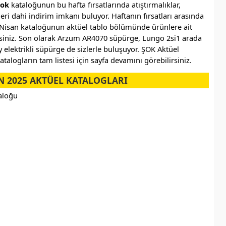
Şok
kataloğunun bu hafta fırsatlarında atıştırmalıklar,
ri dahi indirim imkanı buluyor. Haftanın fırsatları arasında
 2 Nisan kataloğunun aktüel tablo bölümünde ürünlere ait
ilirsiniz. Son olarak Arzum AR4070 süpürge, Lungo 2si1 arada
y elektrikli süpürge de sizlerle buluşuyor. ŞOK Aktüel
atalogların tam listesi için sayfa devamını görebilirsiniz.
N 2025 AKTÜEL KATALOGLARI