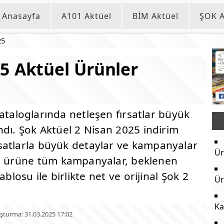
Anasayfa
A101 Aktüel
BİM Aktüel
ŞOK A
25
5 Aktüel Ürünler
ataloglarında netleşen fırsatlar büyük
ndı. Şok Aktüel 2 Nisan 2025 indirim
satlarla büyük detaylar ve kampanyalar
Ür
on ürüne tüm kampanyalar, beklenen
blosu ile birlikte net ve orijinal Şok 2
Ür
Ka
şturma: 31.03.2025 17:02