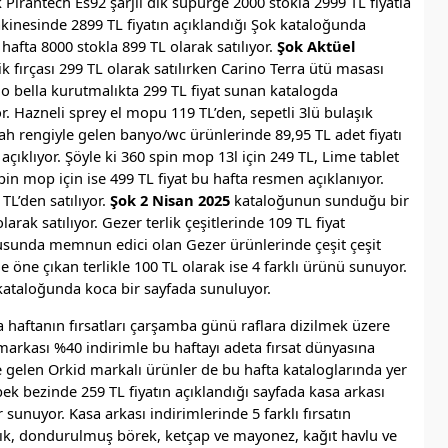
k Pirantech Es92 şarjlı dik süpürge 2000 stokla 2999 TL fiyatla
akinesinde 2899 TL fiyatın açıklandığı Şok kataloğunda
fta 8000 stokla 899 TL olarak satılıyor.
Şok Aktüel
lik fırçası 299 TL olarak satılırken Carino Terra ütü masası
ino bella kurutmalıkta 299 TL fiyat sunan katalogda
yor. Hazneli sprey el mopu 119 TL’den, sepetli 3lü bulaşık
iyah rengiyle gelen banyo/wc ürünlerinde 89,95 TL adet fiyatı
çıklıyor. Şöyle ki 360 spin mop 13l için 249 TL, Lime tablet
pin mop için ise 499 TL fiyat bu hafta resmen açıklanıyor.
TL’den satılıyor.
Şok 2 Nisan 2025
kataloğunun sunduğu bir
arak satılıyor. Gezer terlik çeşitlerinde 109 TL fiyat
konusunda memnun edici olan Gezer ürünlerinde çeşit çeşit
 ile öne çıkan terlikle 100 TL olarak ise 4 farklı ürünü sunuyor.
ataloğunda koca bir sayfada sunuluyor.
 haftanın fırsatları çarşamba günü raflara dizilmek üzere
markası %40 indirimle bu haftayı adeta fırsat dünyasına
e gelen Orkid markalı ürünler de bu hafta kataloglarında yer
bebek bezinde 259 TL fiyatın açıklandığı sayfada kasa arkası
sunuyor. Kasa arkası indirimlerinde 5 farklı fırsatın
ık, dondurulmuş börek, ketçap ve mayonez, kağıt havlu ve