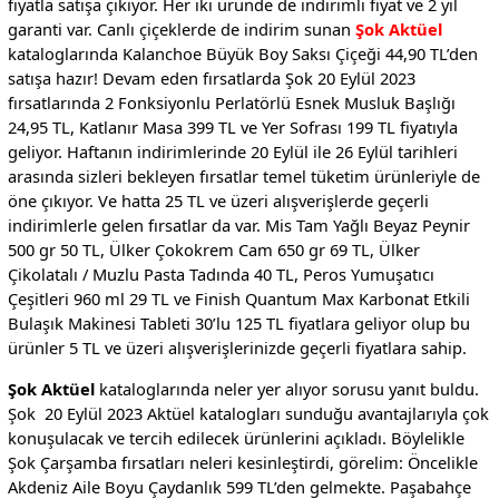
fiyatla satışa çıkıyor. Her iki üründe de indirimli fiyat ve 2 yıl
garanti var. Canlı çiçeklerde de indirim sunan
Şok Aktüel
kataloglarında Kalanchoe Büyük Boy Saksı Çiçeği 44,90 TL’den
satışa hazır! Devam eden fırsatlarda Şok 20 Eylül 2023
fırsatlarında 2 Fonksiyonlu Perlatörlü Esnek Musluk Başlığı
24,95 TL, Katlanır Masa 399 TL ve Yer Sofrası 199 TL fiyatıyla
geliyor. Haftanın indirimlerinde 20 Eylül ile 26 Eylül tarihleri
arasında sizleri bekleyen fırsatlar temel tüketim ürünleriyle de
öne çıkıyor. Ve hatta 25 TL ve üzeri alışverişlerde geçerli
indirimlerle gelen fırsatlar da var. Mis Tam Yağlı Beyaz Peynir
500 gr 50 TL, Ülker Çokokrem Cam 650 gr 69 TL, Ülker
Çikolatalı / Muzlu Pasta Tadında 40 TL, Peros Yumuşatıcı
Çeşitleri 960 ml 29 TL ve Finish Quantum Max Karbonat Etkili
Bulaşık Makinesi Tableti 30’lu 125 TL fiyatlara geliyor olup bu
ürünler 5 TL ve üzeri alışverişlerinizde geçerli fiyatlara sahip.
Şok Aktüel
kataloglarında neler yer alıyor sorusu yanıt buldu.
Şok 20 Eylül 2023 Aktüel katalogları sunduğu avantajlarıyla çok
konuşulacak ve tercih edilecek ürünlerini açıkladı. Böylelikle
Şok Çarşamba fırsatları neleri kesinleştirdi, görelim: Öncelikle
Akdeniz Aile Boyu Çaydanlık 599 TL’den gelmekte. Paşabahçe