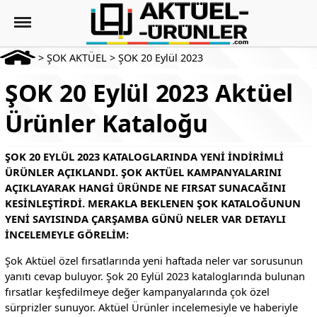
>
ŞOK AKTÜEL
>
ŞOK 20 Eylül 2023
ŞOK 20 Eylül 2023 Aktüel
Ürünler Kataloğu
ŞOK 20 EYLÜL 2023 KATALOGLARINDA YENI INDIRIMLI
ÜRÜNLER AÇIKLANDI. ŞOK AKTÜEL KAMPANYALARINI
AÇIKLAYARAK HANGI ÜRÜNDE NE FIRSAT SUNACAĞINI
KESINLEŞTIRDI. MERAKLA BEKLENEN ŞOK KATALOĞUNUN
YENI SAYISINDA ÇARŞAMBA GÜNÜ NELER VAR DETAYLI
INCELEMEYLE GÖRELIM:
Şok Aktüel özel fırsatlarında yeni haftada neler var sorusunun
yanıtı cevap buluyor. Şok 20 Eylül 2023 kataloglarında bulunan
fırsatlar keşfedilmeye değer kampanyalarında çok özel
sürprizler sunuyor. Aktüel Ürünler incelemesiyle ve haberiyle