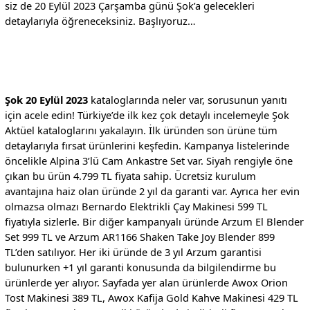
siz de 20 Eylül 2023 Çarşamba günü Şok’a gelecekleri
detaylarıyla öğreneceksiniz. Başlıyoruz…
Şok 20 Eylül 2023
kataloglarında neler var, sorusunun yanıtı
için acele edin! Türkiye’de ilk kez çok detaylı incelemeyle Şok
Aktüel kataloglarını yakalayın. İlk üründen son ürüne tüm
detaylarıyla fırsat ürünlerini keşfedin. Kampanya listelerinde
öncelikle Alpina 3’lü Cam Ankastre Set var. Siyah rengiyle öne
çıkan bu ürün 4.799 TL fiyata sahip. Ücretsiz kurulum
avantajına haiz olan üründe 2 yıl da garanti var. Ayrıca her evin
olmazsa olmazı Bernardo Elektrikli Çay Makinesi 599 TL
fiyatıyla sizlerle. Bir diğer kampanyalı üründe Arzum El Blender
Set 999 TL ve Arzum AR1166 Shaken Take Joy Blender 899
TL’den satılıyor. Her iki üründe de 3 yıl Arzum garantisi
bulunurken +1 yıl garanti konusunda da bilgilendirme bu
ürünlerde yer alıyor. Sayfada yer alan ürünlerde Awox Orion
Tost Makinesi 389 TL, Awox Kafija Gold Kahve Makinesi 429 TL