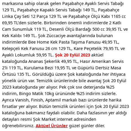
markasına sahip olarak gelen Paşabahçe Ayaklı Servis Tabağı
129 TL, Paşabahçe Kapaklı Servis Tabağı 149 TL, Paşabahçe
Linka Çay Seti 12 Parça 129 TL ve Paşabahçe Ölçü Kabı 1165 cc
69,95 TL’den sizlerle. Birbirinden önemli indirimlerde 2 Katlı
Cam Sunumluk 119 TL, Desenli Ölçü Bardağı 500 cc 39,95 TL ve
Kek Kalıbı 149 TL. Şok Züccaciye avantajlarında bulunan
indirimlerde Bee Home Kek Pasta Taşıma Fanusu 49,95 TL,
Kelepçeli Kek Fanusu 26 cm 129 TL, Kare Peçetelik 79,95 TL ve
Ayaklı Lokumluk 59,95 TL.
Şok 20 Eylül 2023
aktüel
kataloğunda Ananas Şekerlik 49,95 TL, Hasır Amerikan Servis
2’li 119 TL, Kurulama Bezi 19,95 TL ve Güpürlü Dertsiz Masa
Örtüsü 135 TL. Görüldüğü üzere Şok kataloğunda her ihtiyaca
yönelik ürün var. Temizlik ürünlerinde bile avantaj Şok 20 Eylül
2023 kataloğunda yer alıyor. Pek çok sıvı deterjanda %25
indirim, Bingo Matik 10kg ürününde %25 indirim sizlerle.
Ayrıca Vanish, Finish, Aptamil markalı bazı ürünlerde harika
fırsatlar yer alıyor. Bütün temizlik ürünleri için Şok 20 Eylül 2023
kataloğuna bakmanız faydalı olabilir. Daha fazlasının yer aldığı
detayları resmi Şok Market internet adresinden
öğrenebilirsiniz.
Aktüel Ürünler
güzel günler diler.