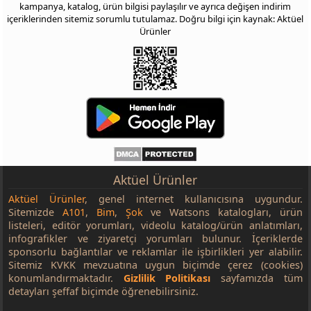
kampanya, katalog, ürün bilgisi paylaşılır ve ayrıca değişen indirim
içeriklerinden sitemiz sorumlu tutulamaz. Doğru bilgi için kaynak: Aktüel
Ürünler
Aktüel Ürünler
Aktüel Ürünler
, genel internet kullanıcısına uygundur.
Sitemizde
A101
,
Bim
,
Şok
ve Watsons katalogları, ürün
listeleri, editör yorumları, videolu katalog/ürün anlatımları,
infografikler ve ziyaretçi yorumları bulunur. İçeriklerde
sponsorlu bağlantılar ve reklamlar ile işbirlikleri yer alabilir.
Sitemiz KVKK mevzuatına uygun biçimde çerez (cookies)
konumlandırmaktadır.
Gizlilik Politikası
sayfamızda tüm
detayları şeffaf biçimde öğrenebilirsiniz.