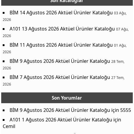
Son Kataloglar
Altus AL CM 81050 Çamaşır Makinesi 8 Kg
17499,00 TL
BİM 14 Ağustos 2026 Aktüel Ürünler Kataloğu
03 Ağu,
Kotex Natural Normal 12'li / Gece 10'lu
98,00 TL
2026
Kotex İnce Günlük Ped 34'lü
62,30 TL
A101 13 Ağustos 2026 Aktüel Ürünler Kataloğu
07 Ağu,
Aqua Bambu Tuvalet Kağıdı 12'li / Kağıt Havlu 8'li
99,00 TL
2026
Kotex Günlük Ped Uzun 16'lı
91,00 TL
BİM 11 Ağustos 2026 Aktüel Ürünler Kataloğu
01 Ağu,
Rexona Deodorant Çeşitleri 150 ml
179,00 TL
2026
BİM 9 Ağustos 2026 Aktüel Ürünler Kataloğu
Clear Şampuan Çeşitleri 350 ml
134,00 TL
28 Tem,
2026
Elidor Şampuan 400 ml / Saç Kremi 350 ml Çeşitleri
119,00 TL
BİM 7 Ağustos 2026 Aktüel Ürünler Kataloğu
27 Tem,
Durex Maraton Prezervatif 10'lu
170,00 TL
2026
Durex Klasik/Karşılıklı Zevk Standart Fit Prezervatif 10'lu
119,00 TL
Son Yorumlar
Şef Franzi Dondurulmuş Peynirli Pizza 475 g
119,00 TL
Jacobs Cronat Gold 100 g
209,00 TL
BİM 9 Ağustos 2026 Aktüel Ürünler Kataloğu
için
5555
Kurukahveci Mehmet Efendi Türk Kahvesi 100 g
79,50 TL
A101 1 Ağustos 2026 Aktüel Ürünler Kataloğu
için
Cemil
Jacobs Selection Filtre Kahve 250 g
249,00 TL