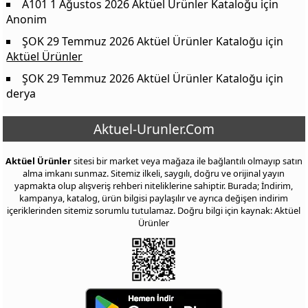
Barilla Makarna Çeşitleri 500 g / 400 g
39,50 TL
A101 1 Ağustos 2026 Aktüel Ürünler Kataloğu
için
Anonim
Ülker Caramio Karamelli Kare Çikolata 55 g
30,95 TL
ŞOK 29 Temmuz 2026 Aktüel Ürünler Kataloğu
için
Ülker Çizi Çıtır Tulum Peynir & Köz Biber Süper Boy 120 g
29,95 TL
Aktüel Ürünler
Karmen Çikolatalı Sütlü Bisküvi 102 g
49,95 TL
ŞOK 29 Temmuz 2026 Aktüel Ürünler Kataloğu
için
Koska Kağıt Helva 45 g
19,95 TL
derya
Koska Kornet 104 g
74,95 TL
Aktuel-Urunler.Com
Mis Dilimli Tam Yağlı Tost Peyniri 500 g
189,00 TL
Sütaş Tam Yağlı Beyaz Peynir 1000 g
289,00 TL
Aktüel Ürünler
sitesi bir market veya mağaza ile bağlantılı olmayıp satın
İçim Tam Yağlı Beyaz Peynir 1000 g
289,00 TL
alma imkanı sunmaz. Sitemiz ilkeli, saygılı, doğru ve orijinal yayın
yapmakta olup alışveriş rehberi niteliklerine sahiptir. Burada; İndirim,
Mis Vanilya / Kakao-Vanilya Dondurma 1 L
67,90 TL
kampanya, katalog, ürün bilgisi paylaşılır ve ayrıca değişen indirim
içeriklerinden sitemiz sorumlu tutulamaz. Doğru bilgi için kaynak: Aktüel
Mis Gold Sade Dondurma 500 ml
120,00 TL
Ürünler
Beyoğlu Dubai Çikolatası 200 g
169,00 TL
Nesquik Gofret 26,7 g
13,00 TL
Eti Burçak Yulaflı 3'lü 465 g
67,50 TL
Eti Nero Kakaolu Kremalı 110 g
23,95 TL