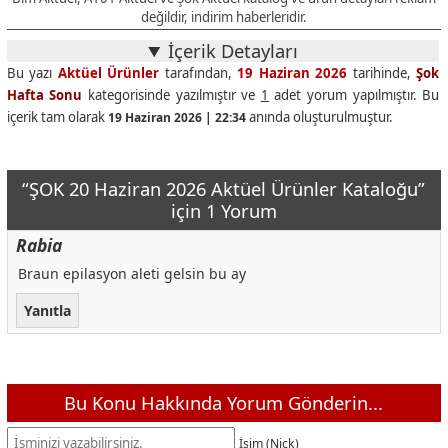
Torku Tam Buğdaylı 3'lü + Tam Yulaflı Bisküvi 3'lü Paket
50,00 TL
değildir, indirim haberleridir.
Peros Sıvı Bakım Çamaşır Deterjanı 4 L
229,00 TL
İçerik Detayları
Bu yazı
Aktüel Ürünler
tarafından,
19 Haziran 2026
tarihinde,
Şok
Tat Sıkı Dostlar Ketçap 390 g + Mayonez 345 g
100,00 TL
Hafta Sonu
kategorisinde yazılmıştır ve
1
adet yorum yapılmıştır. Bu
Altınyıldız Erkek Polo Yaka T-Shirt Comfort Fit
499,00 TL
içerik tam olarak
anında oluşturulmuştur.
19 Haziran 2026 | 22:34
Altınyıldız Erkek Polo Yaka T-Shirt Slim Fit
499,00 TL
Altınyıldız Erkek Cüzdan
399,00 TL
“ŞOK 20 Haziran 2026 Aktüel Ürünler Kataloğu”
Altınyıldız Erkek Kemer
249,00 TL
için 1 Yorum
Erkek Şortlu Takım
449,00 TL
Rabia
Erkek Polo Yaka Modal T-Shirt
449,00 TL
Braun epilasyon aleti gelsin bu ay
Erkek Şort Kargo Cepli
449,00 TL
Yanıtla
Slazenger Erkek Şort
399,00 TL
Erkek Terlik
349,00 TL
Erkek Ham Bez Tek Alt
349,00 TL
Bu Konu Hakkında Yorum Gönderin...
Erkek Ham Bez Şort (Büyük Beden)
279,00 TL
İsim (Nick)