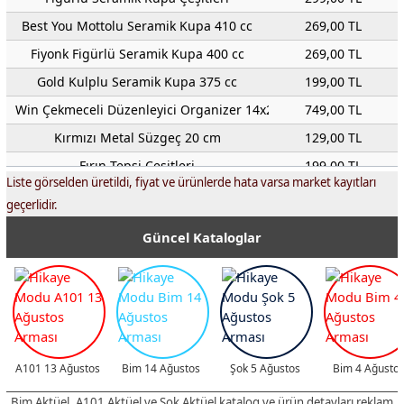
Best You Mottolu Seramik Kupa 410 cc
269,00 TL
Fiyonk Figürlü Seramik Kupa 400 cc
269,00 TL
Gold Kulplu Seramik Kupa 375 cc
199,00 TL
Win Çekmeceli Düzenleyici Organizer 14x26 cm
749,00 TL
Kırmızı Metal Süzgeç 20 cm
129,00 TL
Fırın Tepsi Çeşitleri
199,00 TL
Liste görselden üretildi, fiyat ve ürünlerde hata varsa market kayıtları
12'li Muffin Kalıbı
249,00 TL
geçerlidir.
Kek Kalıbı Çeşitleri
299,00 TL
Güncel Kataloglar
Desenli Cam Kesme ve Sunum Tahtası 20x30 cm
149,00 TL
Kesim Panosu Seti 3'lü
149,00 TL
Gold Metal Sunum Tepsi Çeşitleri
50,00 TL
Sarkap Home Kavanoz Kapağı 10'lu
39,95 TL
Molped 2'li Avantaj Paketi Süper Gece 40'lı
179,00 TL
A101 13 Ağustos
Bim 14 Ağustos
Şok 5 Ağustos
Bim 4 Ağusto
Vernel Max Konsantre Yumuşatıcı 1440 ml
119,00 TL
Bim Aktüel, A101 Aktüel ve Şok Aktüel katalog ve ürün detayları reklam