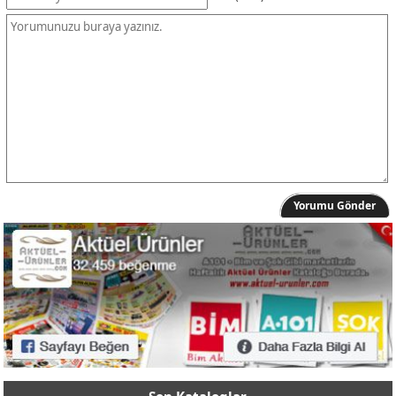
Erkek Ham Bez Şort
229,00 TL
Erkek Ham Bez Şort Kargo Cepli
279,00 TL
Erkek Çift Bant Terlik
249,00 TL
Erkek Terlik Yüksek Taban
149,00 TL
Erkek Havlu Bel Boxer
100,00 TL
Erkek Boxer
100,00 TL
LG 75UT91006LA 4K Ultra HD 75" 190 Ekran Uydu Alıcılı webOS 
53999,00 TL
LG 55QNED86A6A 4K Ultra HD 55" 140 Ekran Uydu Alıcılı webO
48999,00 TL
Yorumu Gönder
Samsung Odyssey G4 25" Full HD IPS Led Monitör
6699,00 TL
JBL Clip5 Bluetooth Hoparlör IP67
2999,00 TL
LG 65QNED86T6A 4K Ultra HD 65" 165 Ekran Uydu Alıcılı webO
59999,00 TL
LG 75QNED86T6A 4K Ultra HD 75" 190 Ekran Uydu Alıcılı webO
74999,00 TL
Altus ALK 1260 12000 BTU Duvar Tipi Klima
24999,00 TL
Altus AL 445 NIX Bulaşık Makinesi
16999,00 TL
Altus AL 362 NE Çift Kapılı No Frost Buzdolabı
23499,00 TL