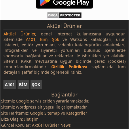
Eti Burçak Kurabi 198 g
55,95 TL
Ülker Dido 35 g
21,95 TL
Ülker Laviva 35 g
21,95 TL
Aktüel Ürünler
Ülker O'lala Tiramisu 45 g
19,95 TL
Aktüel Ürünler
, genel internet kullanıcısına uygundur.
Sitemizde
A101
,
Bim
,
Şok
ve Watsons katalogları, ürün
Ülker Albeni 40 g
15,50 TL
listeleri, editör yorumları, videolu katalog/ürün anlatımları,
infografikler ve ziyaretçi yorumları bulunur. İçeriklerde
Ülker Çokomel Sade 15'li 180 g
67,50 TL
sponsorlu bağlantılar ve reklamlar ile işbirlikleri yer alabilir.
Ülker Halley 30 g
9,50 TL
Sitemiz KVKK mevzuatına uygun biçimde çerez (cookies)
konumlandırmaktadır.
Gizlilik Politikası
sayfamızda tüm
Ülker Çizi Kraker Sade 70 g
12,00 TL
detayları şeffaf biçimde öğrenebilirsiniz.
Ülker Hanımeller Asorti Poşet 150 g
32,00 TL
A101
BİM
ŞOK
Ülker Dankek Tart Kek Mini 150 g
44,00 TL
Bağlantılar
Ülker Dankek Lokmalık Kakaolu/Üzümlü 160 g
44,95 TL
Sitemiz
Google
servisleriden yararlanmaktadır.
Sitemiz Wordpress alt yapısı ile çalışmaktadır.
Site Haritamız:
Google Sitemap
ve
Kategoriler
Bize Ulaşın:
İletişim
Güncel Konular:
Aktüel Ürünler News