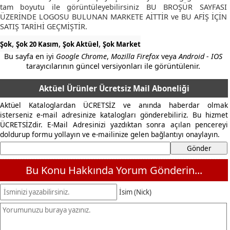
tam boyutu ile görüntüleyebilirsiniz BU BROŞÜR SAYFASI
ÜZERİNDE LOGOSU BULUNAN MARKETE AİTTİR ve BU AFİŞ İÇİN
SATIŞ TARİHİ GEÇMİŞTİR.
,
,
,
Şok
Şok 20 Kasım
Şok Aktüel
Şok Market
Bu sayfa en iyi
Google Chrome
,
Mozilla Firefox
veya
Android - IOS
tarayıcılarının güncel versiyonları ile görüntülenir.
Aktüel Ürünler Ücretsiz Mail Aboneliği
Aktüel Kataloglardan ÜCRETSİZ ve anında haberdar olmak
isterseniz e-mail adresinize katalogları gönderebiliriz. Bu hizmet
ÜCRETSİZdir. E-Mail Adresinizi yazdıktan sonra açılan pencereyi
doldurup formu yollayın ve e-mailinize gelen bağlantıyı onaylayın.
Bu Konu Hakkında Yorum Gönderin...
İsim (Nick)