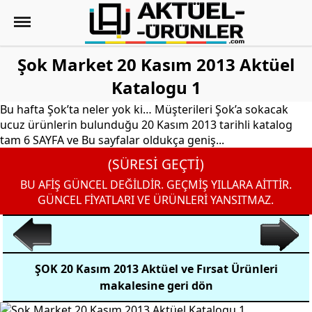
Şok Market 20 Kasım 2013 Aktüel
Katalogu 1
Bu hafta Şok’ta neler yok ki… Müşterileri Şok’a sokacak
ucuz ürünlerin bulunduğu 20 Kasım 2013 tarihli katalog
tam 6 SAYFA ve Bu sayfalar oldukça geniş...
(SÜRESİ GEÇTİ)
BU AFİŞ GÜNCEL DEĞİLDİR. GEÇMİŞ YILLARA AİTTİR.
GÜNCEL FİYATLARI VE ÜRÜNLERİ YANSITMAZ.
ŞOK 20 Kasım 2013 Aktüel ve Fırsat Ürünleri
makalesine geri dön