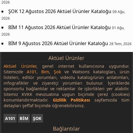
2026
ŞOK 12 Ağustos 2026 Aktüel Ürünler Kataloğu
09 Ağu,
2026
BİM 11 Ağustos 2026 Aktüel Ürünler Kataloğu
01 Ağu,
2026
BİM 9 Ağustos 2026 Aktüel Ürünler Kataloğu
28 Tem, 2026
Aktüel Ürünler
Aktüel Ürünler
, genel internet kullanıcısına uygundur.
Sitemizde
A101
,
Bim
,
Şok
ve Watsons katalogları, ürün
listeleri, editör yorumları, videolu katalog/ürün anlatımları,
infografikler ve ziyaretçi yorumları bulunur. İçeriklerde
sponsorlu bağlantılar ve reklamlar ile işbirlikleri yer alabilir.
Sitemiz KVKK mevzuatına uygun biçimde çerez (cookies)
konumlandırmaktadır.
Gizlilik Politikası
sayfamızda tüm
detayları şeffaf biçimde öğrenebilirsiniz.
A101
BİM
ŞOK
Bağlantılar