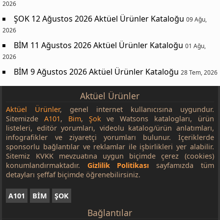
2026
ŞOK 12 Ağustos 2026 Aktüel Ürünler Kataloğu
09 Ağu,
2026
BİM 11 Ağustos 2026 Aktüel Ürünler Kataloğu
01 Ağu,
2026
BİM 9 Ağustos 2026 Aktüel Ürünler Kataloğu
28 Tem, 2026
Aktüel Ürünler
Aktüel Ürünler
, genel internet kullanıcısına uygundur.
Sitemizde
A101
,
Bim
,
Şok
ve Watsons katalogları, ürün
listeleri, editör yorumları, videolu katalog/ürün anlatımları,
infografikler ve ziyaretçi yorumları bulunur. İçeriklerde
sponsorlu bağlantılar ve reklamlar ile işbirlikleri yer alabilir.
Sitemiz KVKK mevzuatına uygun biçimde çerez (cookies)
konumlandırmaktadır.
Gizlilik Politikası
sayfamızda tüm
detayları şeffaf biçimde öğrenebilirsiniz.
A101
BİM
ŞOK
Bağlantılar