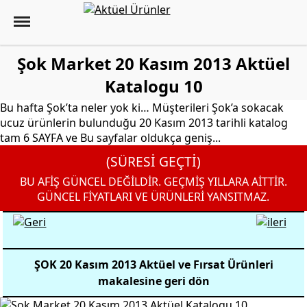
Şok Market 20 Kasım 2013 Aktüel
Katalogu 10
Bu hafta Şok’ta neler yok ki… Müşterileri Şok’a sokacak
ucuz ürünlerin bulunduğu 20 Kasım 2013 tarihli katalog
tam 6 SAYFA ve Bu sayfalar oldukça geniş...
(SÜRESİ GEÇTİ)
BU AFİŞ GÜNCEL DEĞİLDİR. GEÇMİŞ YILLARA AİTTİR.
GÜNCEL FİYATLARI VE ÜRÜNLERİ YANSITMAZ.
ŞOK 20 Kasım 2013 Aktüel ve Fırsat Ürünleri
makalesine geri dön