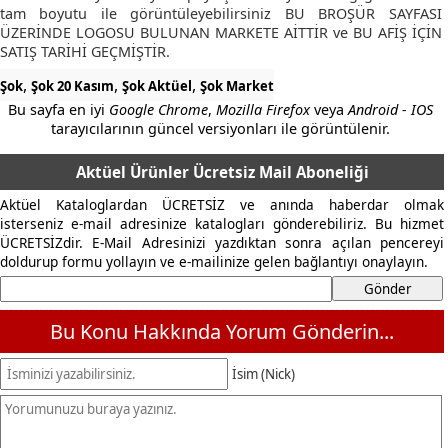
tam boyutu ile görüntüleyebilirsiniz BU BROŞÜR SAYFASI
ÜZERİNDE LOGOSU BULUNAN MARKETE AİTTİR ve BU AFİŞ İÇİN
SATIŞ TARİHİ GEÇMİŞTİR.
,
,
,
Şok
Şok 20 Kasım
Şok Aktüel
Şok Market
Bu sayfa en iyi
Google Chrome
,
Mozilla Firefox
veya
Android - IOS
tarayıcılarının güncel versiyonları ile görüntülenir.
Aktüel Ürünler Ücretsiz Mail Aboneliği
Aktüel Kataloglardan ÜCRETSİZ ve anında haberdar olmak
isterseniz e-mail adresinize katalogları gönderebiliriz. Bu hizmet
ÜCRETSİZdir. E-Mail Adresinizi yazdıktan sonra açılan pencereyi
doldurup formu yollayın ve e-mailinize gelen bağlantıyı onaylayın.
Bu Konu Hakkında Yorum Gönderin...
İsim (Nick)