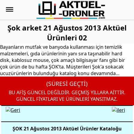
Şok arket 21 Ağustos 2013 Aktüel
Ürünleri 02
Bayanların mutfak ve banyoda kullanması için temizlik
malzemeleri, gıda ürünlerinin yanı sıra taşınabilir hard
disk, kablosuz mouse, çok amaçlı bilgisayar fanı gibi bir
çok ürün de bu hafta ŞOK’ta. Müşterileri Şok'a sokacak
ucuzürünlerin bulunduğu katalog konu devamında…
(SÜRESİ GEÇTİ)
BU AFİŞ GÜNCEL DEĞİLDİR. GEÇMİŞ YILLARA AİTTİR.
GÜNCEL FİYATLARI VE ÜRÜNLERİ YANSITMAZ.
ŞOK 21 Ağustos 2013 Aktüel Ürünler Kataloğu