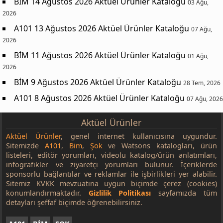
BİM 14 Ağustos 2026 Aktüel Ürünler Kataloğu
03 Ağu,
2026
A101 13 Ağustos 2026 Aktüel Ürünler Kataloğu
07 Ağu,
2026
BİM 11 Ağustos 2026 Aktüel Ürünler Kataloğu
01 Ağu,
2026
BİM 9 Ağustos 2026 Aktüel Ürünler Kataloğu
28 Tem, 2026
A101 8 Ağustos 2026 Aktüel Ürünler Kataloğu
07 Ağu, 2026
Aktüel Ürünler
Aktüel Ürünler
, genel internet kullanıcısına uygundur.
Sitemizde
A101
,
Bim
,
Şok
ve Watsons katalogları, ürün
listeleri, editör yorumları, videolu katalog/ürün anlatımları,
infografikler ve ziyaretçi yorumları bulunur. İçeriklerde
sponsorlu bağlantılar ve reklamlar ile işbirlikleri yer alabilir.
Sitemiz KVKK mevzuatına uygun biçimde çerez (cookies)
konumlandırmaktadır.
Gizlilik Politikası
sayfamızda tüm
detayları şeffaf biçimde öğrenebilirsiniz.