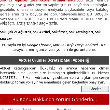
yazısı ekinde
ŞOK 21 Ağustos 2013 Aktüel Ürünler Kataloğu
yazılmıştır ve
adet yorum yapılmıştır. Bu sayfadan katalogları
0
gezebilir, dilerseniz sosyal medyada paylaşabilir veya katalog
görsellerini tam boyutu ile görüntüleyebilirsiniz BU BROŞÜR
SAYFASI ÜZERİNDE LOGOSU BULUNAN MARKETE AİTTİR ve BU
AFİŞ İÇİN SATIŞ TARİHİ GEÇMİŞTİR.
,
,
,
,
,
Şok
Şok 21 Ağustos
Şok Aktüel
Şok fırsat
Şok katalogları
Şok
Market
Bu sayfa en iyi
Google Chrome
,
Mozilla Firefox
veya
Android - IOS
tarayıcılarının güncel versiyonları ile görüntülenir.
Aktüel Ürünler Ücretsiz Mail Aboneliği
Aktüel Kataloglardan ÜCRETSİZ ve anında haberdar olmak
isterseniz e-mail adresinize katalogları gönderebiliriz. Bu hizmet
ÜCRETSİZdir. E-Mail Adresinizi yazdıktan sonra açılan pencereyi
doldurup formu yollayın ve e-mailinize gelen bağlantıyı onaylayın.
Bu Konu Hakkında Yorum Gönderin...
İsim (Nick)