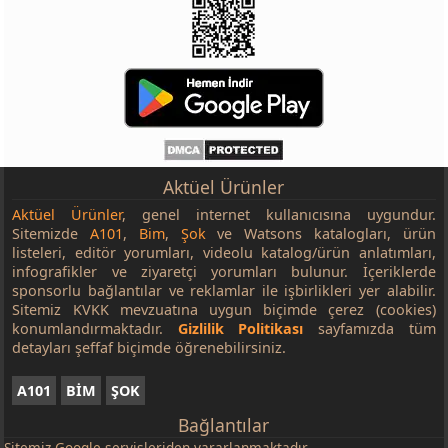
Aktüel Ürünler
Aktüel Ürünler
, genel internet kullanıcısına uygundur.
Sitemizde
A101
,
Bim
,
Şok
ve Watsons katalogları, ürün
listeleri, editör yorumları, videolu katalog/ürün anlatımları,
infografikler ve ziyaretçi yorumları bulunur. İçeriklerde
sponsorlu bağlantılar ve reklamlar ile işbirlikleri yer alabilir.
Sitemiz KVKK mevzuatına uygun biçimde çerez (cookies)
konumlandırmaktadır.
Gizlilik Politikası
sayfamızda tüm
detayları şeffaf biçimde öğrenebilirsiniz.
A101
BİM
ŞOK
Bağlantılar
Sitemiz
Google
servisleriden yararlanmaktadır.