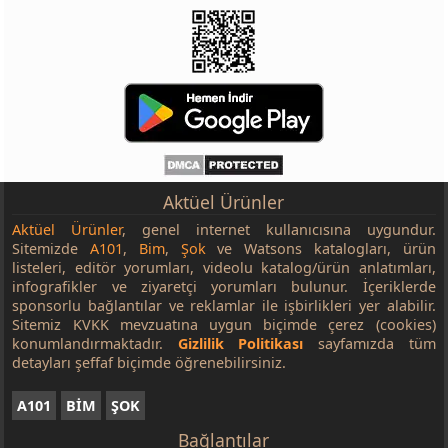
Aktüel Ürünler
Aktüel Ürünler
, genel internet kullanıcısına uygundur.
Sitemizde
A101
,
Bim
,
Şok
ve Watsons katalogları, ürün
listeleri, editör yorumları, videolu katalog/ürün anlatımları,
infografikler ve ziyaretçi yorumları bulunur. İçeriklerde
sponsorlu bağlantılar ve reklamlar ile işbirlikleri yer alabilir.
Sitemiz KVKK mevzuatına uygun biçimde çerez (cookies)
konumlandırmaktadır.
Gizlilik Politikası
sayfamızda tüm
detayları şeffaf biçimde öğrenebilirsiniz.
A101
BİM
ŞOK
Bağlantılar