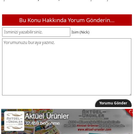
Gokidy Çiftlik Seti
69,95 TL
Kayyum Oyuncak Balık Tutma Oyunu Pilli
349,00 TL
Bu Konu Hakkında Yorum Gönderin...
Gokidy Yaylı Top Atar
349,00 TL
İsim (Nick)
ÇLK Toys Dinozor Taşıyıcı Traktör
149,00 TL
Stumble Guys 2'li Araba
129,00 TL
Hot Wheels Monster Trucks Arabalar
79,95 TL
Barbie Seyahatte Chelsea Bebek ve Aksesuarları
399,00 TL
Güçlü Factory Jet Uçağı
149,00 TL
Güçlü Factory 2'li İnşaat Araçları
349,00 TL
Güçlü Factory Akrobat Karınca
119,00 TL
Toysan Asansörlü Garaj Seti
599,00 TL
Yorumu Gönder
Sensodyne Diş Macunu 75 ml + Diş Fırçası 1+1
99,00 TL
Omo Ultra Power Kapsül Çamaşır Deterjanı
179,00 TL
SuperFresh Ayçiçek Yağlı Ton Balığı 3x75 g
149,00 TL