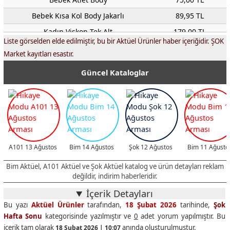
Bebek Kısa Kol Body Jakarlı
89,95 TL
Kadın Viskon Tek Alt
179,00 TL
Liste görselden elde edilmiştir, bu bir Aktüel Ürünler haber içeriğidir. ŞOK
Kadın / Erkek Kaymaz Terlik
100,00 TL
Market kayıtları esastır.
Expert Oto Cam Suyu 5 L -21 Derece
79,95 TL
Güncel Kataloglar
Expert Radyatör Antifrizi 3 L -36 Derece
129,00 TL
Gokidy 8'li Blok Çiçek Seti
799,00 TL
Gokidy Uzaktan Kumandalı Metal Mini Yarış Arabası
399,00 TL
Gokidy Manyetik Yapı Blokları 40 Parça
499,00 TL
Gokidy Dinozor ve Çek Bırak Araba
249,00 TL
A101 13 Ağustos
Bim 14 Ağustos
Şok 12 Ağustos
Bim 11 Ağusto
Gokidy Çek Bırak Tır
249,00 TL
Bim Aktüel, A101 Aktüel ve Şok Aktüel katalog ve ürün detayları reklam
Gokidy Mutfak Oyun Hamuru Seti
199,00 TL
değildir, indirim haberleridir.
Gokidy Dino Oyuncak Projeksiyon
199,00 TL
İçerik Detayları
Bu yazı
Aktüel Ürünler
tarafından,
18 Şubat 2026
tarihinde,
Şok
Gokidy İki Katlı Mutfak Seti
149,00 TL
Hafta Sonu
kategorisinde yazılmıştır ve
0
adet yorum yapılmıştır. Bu
Gokidy Tırmanan Gösteri Aracı
119,00 TL
içerik tam olarak
anında oluşturulmuştur.
18 Şubat 2026 | 10:07