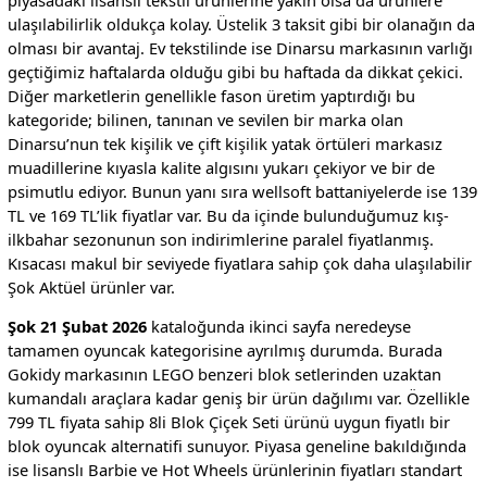
ulaşılabilirlik oldukça kolay. Üstelik 3 taksit gibi bir olanağın da
olması bir avantaj. Ev tekstilinde ise Dinarsu markasının varlığı
geçtiğimiz haftalarda olduğu gibi bu haftada da dikkat çekici.
Diğer marketlerin genellikle fason üretim yaptırdığı bu
kategoride; bilinen, tanınan ve sevilen bir marka olan
Dinarsu’nun tek kişilik ve çift kişilik yatak örtüleri markasız
muadillerine kıyasla kalite algısını yukarı çekiyor ve bir de
psimutlu ediyor. Bunun yanı sıra wellsoft battaniyelerde ise 139
TL ve 169 TL’lik fiyatlar var. Bu da içinde bulunduğumuz kış-
ilkbahar sezonunun son indirimlerine paralel fiyatlanmış.
Kısacası makul bir seviyede fiyatlara sahip çok daha ulaşılabilir
Şok Aktüel ürünler var.
Şok 21 Şubat 2026
kataloğunda ikinci sayfa neredeyse
tamamen oyuncak kategorisine ayrılmış durumda. Burada
Gokidy markasının LEGO benzeri blok setlerinden uzaktan
kumandalı araçlara kadar geniş bir ürün dağılımı var. Özellikle
799 TL fiyata sahip 8li Blok Çiçek Seti ürünü uygun fiyatlı bir
blok oyuncak alternatifi sunuyor. Piyasa geneline bakıldığında
ise lisanslı Barbie ve Hot Wheels ürünlerinin fiyatları standart