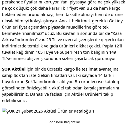
perakende fiyatlarını koruyor. Yani piyasaya göre ne çok yüksek
ne çok düşük; çok daha kararlı bir fiyat var. Bu da hem kargo
beklemeden ürünü almayı, hem taksitle almayı hem de ürüne
ulaşılabilmeyi kolaylaştırıyor. Ancak belirtmek gerek ki Gokidy
ürünleri fiyat açısından piyasada muadillerine göre tek
kelimeyle “inanılmaz” ucuz. Bu sayfanın sonunda bir de “Kasa
Arkası İndirimleri” var. 25 TL ve üzeri alışverişlerde geçerli olan
indirimlerde temizlik ve gıda ürünleri dikkat çekici. Papia 12’li
tuvalet kağıdının 105 TL’ye ve SuperFresh ton balığının 149
TL’ye inmesi alışveriş sonunda sizleri şaşırtacak görünüyor.
ŞOK Aktüel
için bir de ücretsiz kargo ile teslimat avantajına
sahip Şok’tan İste Gelsin fırsatları var. İki sayfada 14 farklı
büyük ürün Şok’ta indirimle satılıyor. Bu ürünleri ise katalog
görselinden önizleyebilir, aktüel tablodan karşılaştırmalarını
yapabilirsiniz. Dahası ve fazlası için Aktüel Ürünler’i takip
edebilirsiniz.
Sponsorlu Bağlantılar