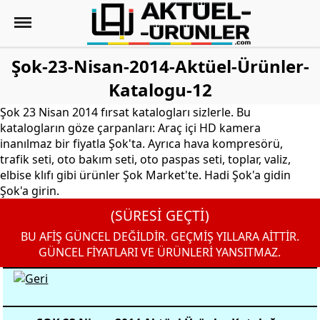
Şok-23-Nisan-2014-Aktüel-Ürünler-
Katalogu-12
Şok 23 Nisan 2014 fırsat katalogları sizlerle. Bu
katalogların göze çarpanları: Araç içi HD kamera
inanılmaz bir fiyatla Şok'ta. Ayrıca hava kompresörü,
trafik seti, oto bakım seti, oto paspas seti, toplar, valiz,
elbise klıfı gibi ürünler Şok Market'te. Hadi Şok'a gidin
Şok'a girin.
(SÜRESİ GEÇTİ)
BU AFİŞ GÜNCEL DEĞİLDİR. GEÇMİŞ YILLARA AİTTİR.
GÜNCEL FİYATLARI VE ÜRÜNLERİ YANSITMAZ.