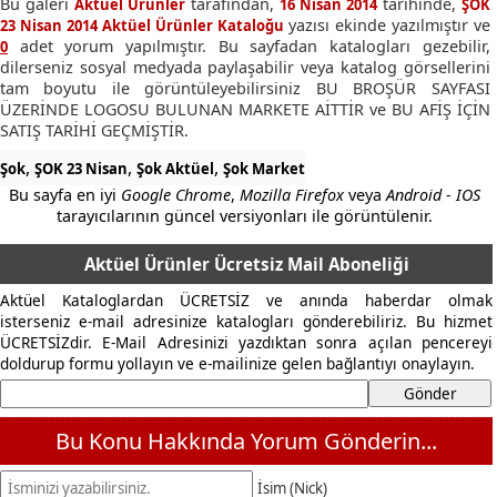
Bu galeri
tarafından,
tarihinde,
Aktüel Ürünler
16 Nisan 2014
ŞOK
yazısı ekinde yazılmıştır ve
23 Nisan 2014 Aktüel Ürünler Kataloğu
adet yorum yapılmıştır. Bu sayfadan katalogları gezebilir,
0
dilerseniz sosyal medyada paylaşabilir veya katalog görsellerini
tam boyutu ile görüntüleyebilirsiniz BU BROŞÜR SAYFASI
ÜZERİNDE LOGOSU BULUNAN MARKETE AİTTİR ve BU AFİŞ İÇİN
SATIŞ TARİHİ GEÇMİŞTİR.
,
,
,
Şok
ŞOK 23 Nisan
Şok Aktüel
Şok Market
Bu sayfa en iyi
Google Chrome
,
Mozilla Firefox
veya
Android - IOS
tarayıcılarının güncel versiyonları ile görüntülenir.
Aktüel Ürünler Ücretsiz Mail Aboneliği
Aktüel Kataloglardan ÜCRETSİZ ve anında haberdar olmak
isterseniz e-mail adresinize katalogları gönderebiliriz. Bu hizmet
ÜCRETSİZdir. E-Mail Adresinizi yazdıktan sonra açılan pencereyi
doldurup formu yollayın ve e-mailinize gelen bağlantıyı onaylayın.
Bu Konu Hakkında Yorum Gönderin...
İsim (Nick)