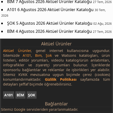
BİM 7 Ağustos 2026 Aktüel Ürünler Kataloğu
27 Tem, 2026
A101 6 Ağustos 2026 Aktüel Ürünler Kataloğu
30 Tem,
2026
ŞOK 5 Ağustos 2026 Aktüel Ürünler Kataloğu
02 Ağu, 2026
BİM 4 Ağustos 2026 Aktüel Ürünler Kataloğu
27 Tem, 2026
Aktüel Ürünler
Aktüel Ürünler
, genel internet kullanıcısına uygundur.
Sitemizde
A101
,
Bim
,
Şok
ve Watsons katalogları, ürün
listeleri, editör yorumları, videolu katalog/ürün anlatımları,
infografikler ve ziyaretçi yorumları bulunur. İçeriklerde
sponsorlu bağlantılar ve reklamlar ile işbirlikleri yer alabilir.
Sitemiz KVKK mevzuatına uygun biçimde çerez (cookies)
konumlandırmaktadır.
Gizlilik Politikası
sayfamızda tüm
detayları şeffaf biçimde öğrenebilirsiniz.
A101
BİM
ŞOK
Bağlantılar
Sitemiz
Google
servisleriden yararlanmaktadır.